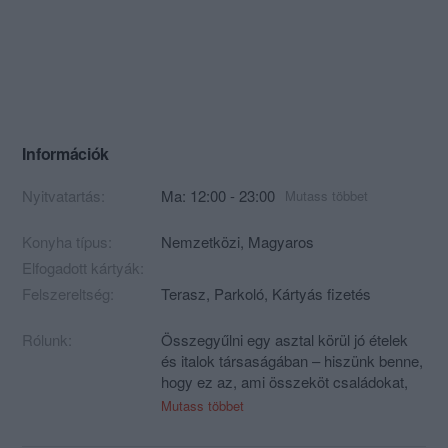
Információk
Nyitvatartás:
Ma: 12:00 - 23:00
Mutass többet
Konyha típus:
Nemzetközi
,
Magyaros
Elfogadott kártyák:
Felszereltség:
Terasz, Parkoló, Kártyás fizetés
Rólunk:
Összegyűlni egy asztal körül jó ételek
és italok társaságában – hiszünk benne,
hogy ez az, ami összeköt családokat,
barátokat, társaságokat! És ha
Mutass többet
mindehhez még hangulatos élőzene is
társul? Akkor ez már az Imázs! Olyan