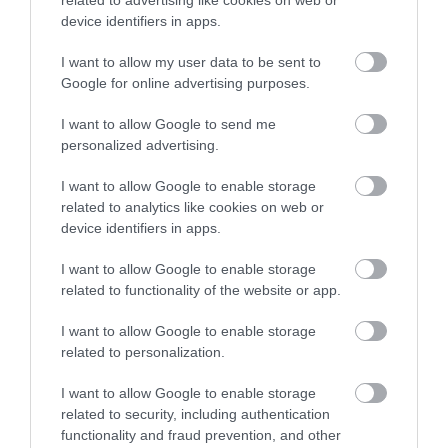
device identifiers in apps.
5
1
5.0
4
0
I want to allow my user data to be sent to
3
Google for online advertising purposes.
0
2
0
I want to allow Google to send me
1
0
personalized advertising.
Összesen 1
I want to allow Google to enable storage
related to analytics like cookies on web or
device identifiers in apps.
Kiváló étterem. Ajánlom
I want to allow Google to enable storage
mindenkinek!
related to functionality of the website or app.
Jelentés
Tóth Brigitta
I want to allow Google to enable storage
2017. Augusztus 29.
related to personalization.
I want to allow Google to enable storage
related to security, including authentication
functionality and fraud prevention, and other