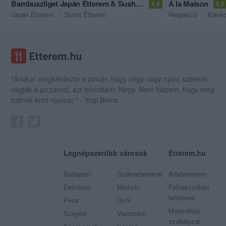
Bambuszliget Japán Étterem & Sushi Bár
À la Maison
4.4
5.0
Japán Étterem
Sushi Étterem
Reggeliző
Kávé
"Amikor megkérdezte a pincér, hogy négy vagy nyolc szeletre
vágják a pizzámat, azt mondtam; Négy. Nem hiszem, hogy meg
tudnék enni nyolcat." - Yogi Berra
Legnépszerűbb városok
Etterem.hu
Budapest
Székesfehérvár
Adatvédelem
Debrecen
Miskolc
Felhasználási
feltételek
Pécs
Győr
Moderálási
Szeged
Veszprém
szabályzat