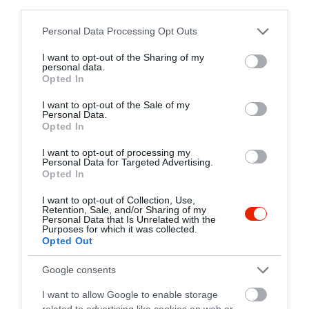
third parties.
Please note that this website/app uses one or more Google
Personal Data Processing Opt Outs
services and may gather and store information including but
not limited to your visit or usage behaviour. You may click to
I want to opt-out of the Sharing of my
personal data.
grant or deny consent to Google and its third-party tags to
Opted In
use your data for below specified purposes in below Google
consent section.
I want to opt-out of the Sale of my
Personal Data.
Opted In
I want to opt-out of processing my
Personal Data for Targeted Advertising.
Opted In
I want to opt-out of Collection, Use,
Retention, Sale, and/or Sharing of my
Personal Data that Is Unrelated with the
Purposes for which it was collected.
Opted Out
Google consents
I want to allow Google to enable storage
Értékelések
Értékeld Te is
related to advertising like cookies on web or