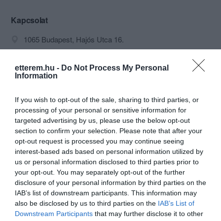
találkozóhely, ahol minőségi időt tölthet
el kellemes hangulatban.
Kapcsolat
1065 Budapest, Hajós Utca 16.
+36 70 425 0201
etterem.hu -
Do Not Process My Personal
info@imazsclub.com
Information
http://www.imazsetterem.com/
https://www.facebook.com/imazsclub
If you wish to opt-out of the sale, sharing to third parties, or
processing of your personal or sensitive information for
targeted advertising by us, please use the below opt-out
section to confirm your selection. Please note that after your
opt-out request is processed you may continue seeing
interest-based ads based on personal information utilized by
us or personal information disclosed to third parties prior to
your opt-out. You may separately opt-out of the further
disclosure of your personal information by third parties on the
IAB’s list of downstream participants. This information may
Probléma jelentése
Te vagy a tulajdonos?
also be disclosed by us to third parties on the
IAB’s List of
Downstream Participants
that may further disclose it to other