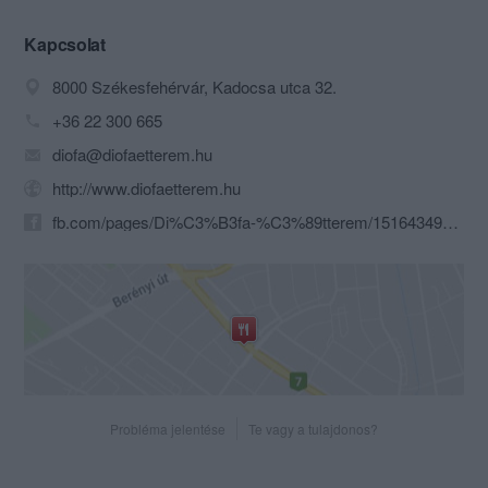
szövetség a legrangosabb hazai
kitüntetéssel, a Venesz József díjjal
Kapcsolat
ismerte el.
8000 Székesfehérvár, Kadocsa utca 32.
Az alapító szellemi öröksége: a minőség
+36 22 300 665
iránti elkötelezettség, a magas szakmai
diofa@diofaetterem.hu
színvonal, vendégszeretet.
Alapelvünk, hogy hangulatos, igényes
http://www.diofaetterem.hu
környezetben elfogyasztott minőségi
fb.com/pages/Di%C3%B3fa-%C3%89tterem/151643491570033
alapanyagokból készült ételeinkkel
gasztronómiai élményt nyújtsunk
vendégeinknek.
Probléma jelentése
Te vagy a tulajdonos?