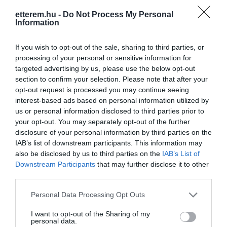
etterem.hu -
Do Not Process My Personal
5
7
4.4
Information
4
1
3
0
If you wish to opt-out of the sale, sharing to third parties, or
2
0
processing of your personal or sensitive information for
1
targeted advertising by us, please use the below opt-out
1
section to confirm your selection. Please note that after your
Összesen 9
opt-out request is processed you may continue seeing
interest-based ads based on personal information utilized by
us or personal information disclosed to third parties prior to
your opt-out. You may separately opt-out of the further
Családi vacsorára ugrottunk
disclosure of your personal information by third parties on the
be, készséges segítség a hely
IAB’s list of downstream participants. This information may
választásban, gyors
also be disclosed by us to third parties on the
IAB’s List of
kiszolgálás és minden nagyon
Downstream Participants
that may further disclose it to other
Bokker Sándor
third parties.
finom volt! Az adagok rendben
2019. Július 2.
vannak, még a gyerek menü
Please note that this website/app uses one or more Google
Personal Data Processing Opt Outs
is. A környezet csodás, jó
services and may gather and store information including but
hangulatban telt az este.
not limited to your visit or usage behaviour. You may click to
I want to opt-out of the Sharing of my
personal data.
grant or deny consent to Google and its third-party tags to
Máskor is jövünk;-)