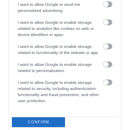
I want to allow Google to send me
personalized advertising.
A férjemmel gyakran járunk
éttermekbe. A Diófában
I want to allow Google to enable storage
voltunk már régebben is, már
related to analytics like cookies on web or
device identifiers in apps.
akkor bekerült nálunk a 3
la...@freemail.hu
legjobb Fehérvári étterem
2012. Augusztus 6.
I want to allow Google to enable storage
közé. Akkor a benti részben
related to functionality of the website or app.
ültünk, most a
kerthelyiségben. Álomszép a
I want to allow Google to enable storage
kert, gyönyörű növényekkel,
related to personalization.
kis tavacskával a közepén, a
I want to allow Google to enable storage
sarokban gyerekeknek
related to security, including authentication
kialakított kis játszósarokkal. A
functionality and fraud prevention, and other
kiszolgálás szuper, és az
user protection.
ételek kiemelkedően finomak
voltak mind. Semmibe nem
tudok belekötni, mindenben
CONFIRM
maximális pontszámot adok,