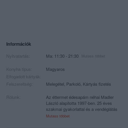
Információk
Nyitvatartás:
Ma: 11:30 - 21:30
Mutass többet
Konyha típus:
Magyaros
Elfogadott kártyák:
Felszereltség:
Melegétel, Parkoló, Kártyás fizetés
Rólunk:
Az éttermet édesapám néhai Madler
László alapította 1997-ben. 25 éves
szakmai gyakorlattal és a vendéglátás
iránti feltétlen elkötelezettséggel vezette
Mutass többet
éttermünket. Szakmai tevékenységét a
Magyar nemzeti Gasztronómiai