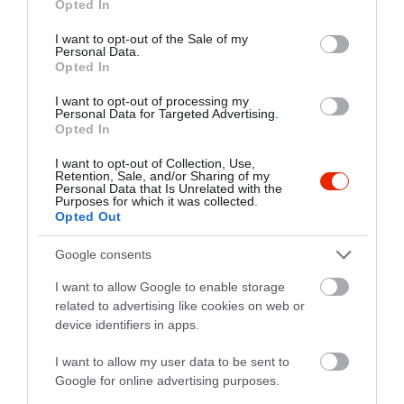
Opted In
use your data for below specified purposes in below Google
Jelentés
consent section.
I want to opt-out of the Sale of my
Personal Data.
Opted In
Szuper finom volt minden,
I want to opt-out of processing my
Personal Data for Targeted Advertising.
teljesen telt ház volt és ettől
Opted In
függetlenül nagyon gyorsan
megérkeztek az ételek!
I want to opt-out of Collection, Use,
Schveighardt Katalin
Retention, Sale, and/or Sharing of my
Köszönjük!
2018. Június 24.
Personal Data that Is Unrelated with the
Purposes for which it was collected.
Jelentés
Opted Out
Google consents
Ajánlom!!!1980 óta látogatom
I want to allow Google to enable storage
a helyet, régi kedvencem volt
related to advertising like cookies on web or
device identifiers in apps.
a táci tehéntánc, sosem
csalódtam az étteremben!
ja...@gmail.com
I want to allow my user data to be sent to
2014. Február 8.
Jelentés
Google for online advertising purposes.