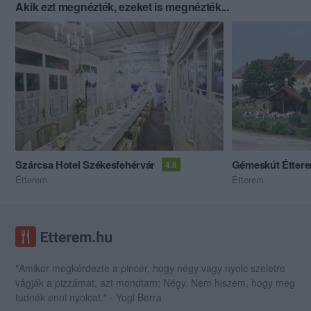
Akik ezt megnézték, ezeket is megnézték...
Szárcsa Hotel Székesfehérvár
Gémeskút Étter
4.8
Étterem
Étterem
"Amikor megkérdezte a pincér, hogy négy vagy nyolc szeletre
vágják a pizzámat, azt mondtam; Négy. Nem hiszem, hogy meg
tudnék enni nyolcat." - Yogi Berra