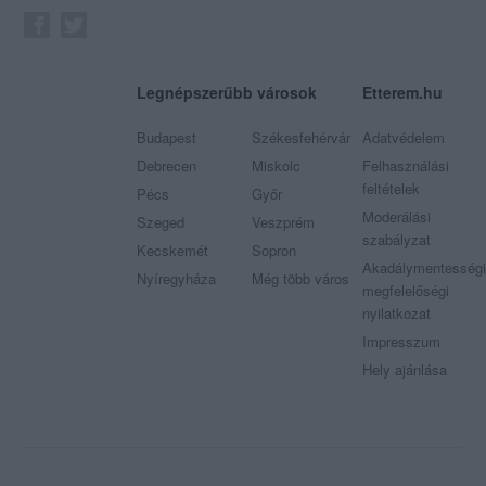
Legnépszerűbb városok
Etterem.hu
Budapest
Székesfehérvár
Adatvédelem
Debrecen
Miskolc
Felhasználási
feltételek
Pécs
Győr
Moderálási
Szeged
Veszprém
szabályzat
Kecskemét
Sopron
Akadálymentességi
Nyíregyháza
Még több város
megfelelőségi
nyilatkozat
Impresszum
Hely ajánlása