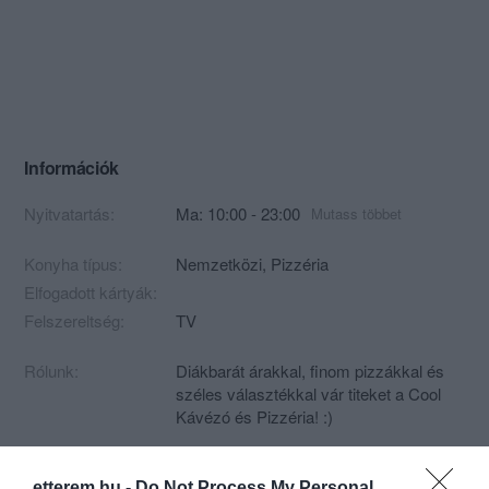
Információk
Nyitvatartás:
Ma: 10:00 - 23:00
Mutass többet
Konyha típus:
Nemzetközi
,
Pizzéria
Elfogadott kártyák:
Felszereltség:
TV
Rólunk:
Diákbarát árakkal, finom pizzákkal és
széles választékkal vár titeket a Cool
Kávézó és Pizzéria! :)
etterem.hu -
Do Not Process My Personal