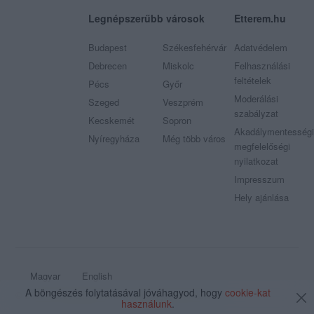
Legnépszerűbb városok
Etterem.hu
Budapest
Székesfehérvár
Adatvédelem
Debrecen
Miskolc
Felhasználási
feltételek
Pécs
Győr
Moderálási
Szeged
Veszprém
szabályzat
Kecskemét
Sopron
Akadálymentességi
Nyíregyháza
Még több város
megfelelőségi
nyilatkozat
Impresszum
Hely ajánlása
Magyar
English
A böngészés folytatásával jóváhagyod, hogy
cookie-kat
© 2009 - 2026 Etterem.hu - Minden jog fenntartva
használunk
.