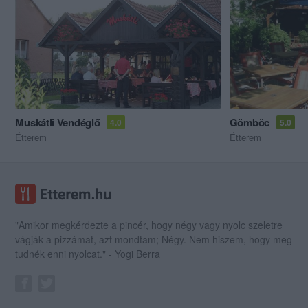
Muskátli Vendéglő
Gömböc
4.0
5.0
Étterem
Étterem
"Amikor megkérdezte a pincér, hogy négy vagy nyolc szeletre
vágják a pizzámat, azt mondtam; Négy. Nem hiszem, hogy meg
tudnék enni nyolcat." - Yogi Berra