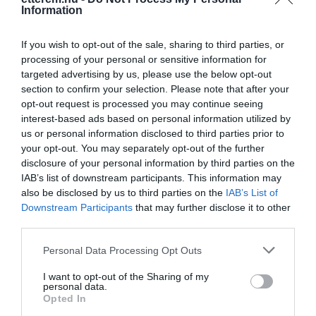
Kapcsolat
Information
7624 Pécs, Édesanyák utca 1.
If you wish to opt-out of the sale, sharing to third parties, or
processing of your personal or sensitive information for
+36 70 544 5215
targeted advertising by us, please use the below opt-out
clkpizza@gmail.com
section to confirm your selection. Please note that after your
www.fb.com/pages/Cool-K%C3%A1v%C3%A9z%C3%B3-%C3%A9s-Pizz%C3%A9ria/169355276483813
opt-out request is processed you may continue seeing
interest-based ads based on personal information utilized by
us or personal information disclosed to third parties prior to
your opt-out. You may separately opt-out of the further
disclosure of your personal information by third parties on the
IAB’s list of downstream participants. This information may
also be disclosed by us to third parties on the
IAB’s List of
Downstream Participants
that may further disclose it to other
third parties.
Probléma jelentése
Te vagy a tulajdonos?
Please note that this website/app uses one or more Google
Personal Data Processing Opt Outs
services and may gather and store information including but
not limited to your visit or usage behaviour. You may click to
I want to opt-out of the Sharing of my
personal data.
grant or deny consent to Google and its third-party tags to
Opted In
use your data for below specified purposes in below Google