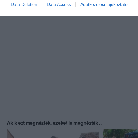
Data Deletion
Data Access
Adatkezelési tájékoztató
Akik ezt megnézték, ezeket is megnézték...