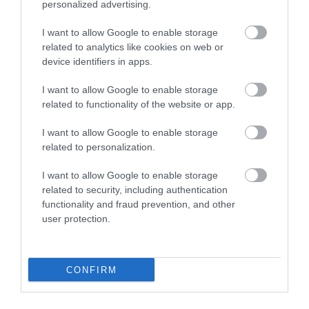
5.0
4
0
personalized advertising.
3
0
I want to allow Google to enable storage
2
0
related to analytics like cookies on web or
1
0
device identifiers in apps.
Összesen 3
I want to allow Google to enable storage
related to functionality of the website or app.
I want to allow Google to enable storage
related to personalization.
I want to allow Google to enable storage
related to security, including authentication
functionality and fraud prevention, and other
user protection.
Értékelem
CONFIRM