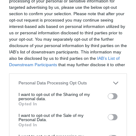
processing of your personal or sensitive information for
targeted advertising by us, please use the below opt-out
Értékelések
Értékeld Te is
section to confirm your selection. Please note that after your
opt-out request is processed you may continue seeing
5
6
4.0
interest-based ads based on personal information utilized by
4
0
us or personal information disclosed to third parties prior to
3
0
your opt-out. You may separately opt-out of the further
2
disclosure of your personal information by third parties on the
0
IAB’s list of downstream participants. This information may
1
2
also be disclosed by us to third parties on the
IAB’s List of
Downstream Participants
that may further disclose it to other
Összesen 8
third parties.
Please note that this website/app uses one or more Google
Personal Data Processing Opt Outs
services and may gather and store information including but
Korábban sokszor jártunk oda,
not limited to your visit or usage behaviour. You may click to
I want to opt-out of the Sharing of my
az ételek mindig nagyon
personal data.
grant or deny consent to Google and its third-party tags to
finomak voltak, ami sose
Opted In
use your data for below specified purposes in below Google
tetszett, hogy mindig a tulajnak
Rácsainé Pánti Barbara
consent section.
I want to opt-out of the Sale of my
kellett fizetni, sose a
2022. Október 16.
Personal Data.
Opted In
pincérnek. Adtunk még egy
esélyt a helynek, szombat este