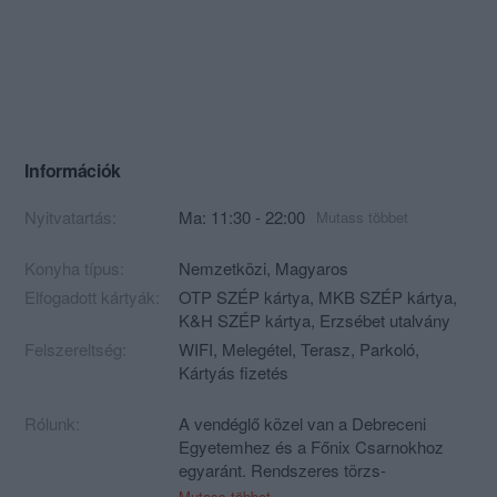
Információk
Nyitvatartás:
Ma: 11:30 - 22:00
Mutass többet
Konyha típus:
Nemzetközi
,
Magyaros
Elfogadott kártyák:
OTP SZÉP kártya, MKB SZÉP kártya,
K&H SZÉP kártya, Erzsébet utalvány
Felszereltség:
WIFI, Melegétel, Terasz, Parkoló,
Kártyás fizetés
Rólunk:
A vendéglő közel van a Debreceni
Egyetemhez és a Főnix Csarnokhoz
egyaránt. Rendszeres törzs-
találkozóhelye az itt tanuló diákoknak.
Mutass többet