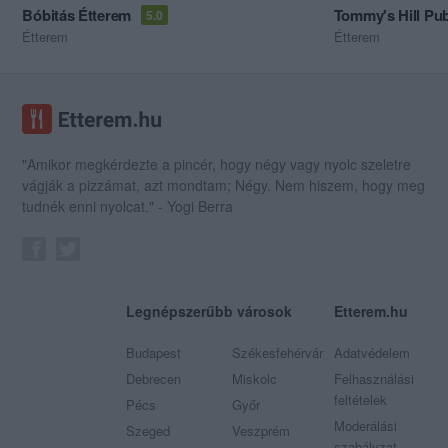
Bóbitás Étterem
Tommy's Hill Pu
5.0
Étterem
Étterem
"Amikor megkérdezte a pincér, hogy négy vagy nyolc szeletre
vágják a pizzámat, azt mondtam; Négy. Nem hiszem, hogy meg
tudnék enni nyolcat." - Yogi Berra
Legnépszerűbb városok
Etterem.hu
Budapest
Székesfehérvár
Adatvédelem
Debrecen
Miskolc
Felhasználási
feltételek
Pécs
Győr
Moderálási
Szeged
Veszprém
szabályzat