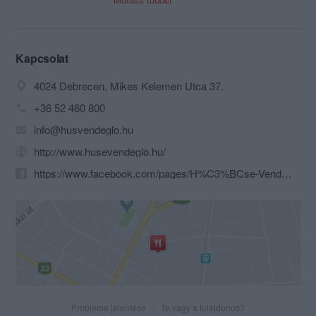
Éttermünk vállalja családi és vállalati
rendezvények lebonyolítását.
Kapcsolat
4024 Debrecen, Mikes Kelemen Utca 37.
+36 52 460 800
info@husvendeglo.hu
http://www.husevendeglo.hu/
https://www.facebook.com/pages/H%C3%BCse-Vend%C3%A9gl%C5%91-wwwhusevendeglohu/270073153038142
Probléma jelentése
Te vagy a tulajdonos?