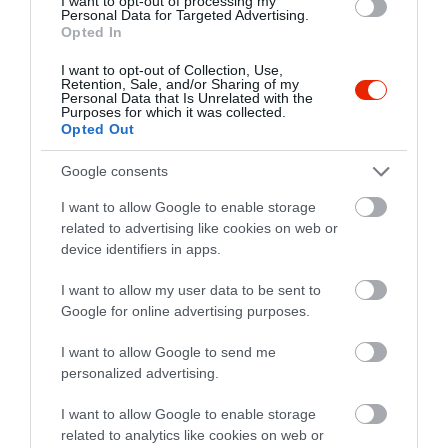
I want to opt-out of processing my
8 órakor érkeztünk (elvileg 10-
Personal Data for Targeted Advertising.
Opted In
ig vannak nyitva), megvárták,
míg leülünk, azután a
I want to opt-out of Collection, Use,
Retention, Sale, and/or Sharing of my
főnökasszony közölte, hogy
Personal Data that Is Unrelated with the
bezárt a konyha, majd
Purposes for which it was collected.
Opted Out
legközelebb vacsorázhatunk...
Jelentés
Google consents
I want to allow Google to enable storage
related to advertising like cookies on web or
Német férjem szerint ,itt ette a
device identifiers in apps.
legfinomabb rántott húst
I want to allow my user data to be sent to
Magyarországon(pedig evett
Google for online advertising purposes.
már egy pár helyen)!Hatalmas
Ágnes Maleczki-Rosenthal
adagok,gyors és udvarias
2020. Július 19.
I want to allow Google to send me
kiszolgálás, csak ajánlani
personalized advertising.
tudom!
I want to allow Google to enable storage
Jelentés
related to analytics like cookies on web or