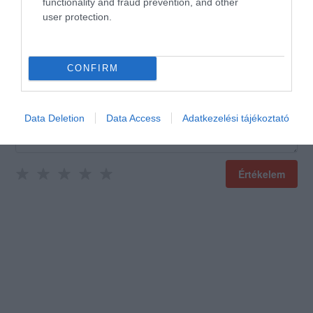
functionality and fraud prevention, and other
user protection.
Értékeld Te is!
CONFIRM
Data Deletion
Data Access
Adatkezelési tájékoztató
Értékelem