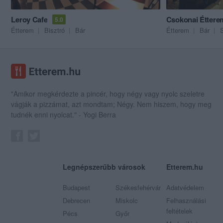
Leroy Cafe
Csokonai Éttere
5.0
Étterem
Bisztró
Bár
Étterem
Bár
"Amikor megkérdezte a pincér, hogy négy vagy nyolc szeletre
vágják a pizzámat, azt mondtam; Négy. Nem hiszem, hogy meg
tudnék enni nyolcat." - Yogi Berra
Legnépszerűbb városok
Etterem.hu
Budapest
Székesfehérvár
Adatvédelem
Debrecen
Miskolc
Felhasználási
feltételek
Pécs
Győr