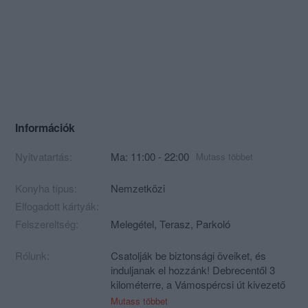
Információk
Nyitvatartás:
Ma: 11:00 - 22:00
Mutass többet
Konyha típus:
Nemzetközi
Elfogadott kártyák:
Felszereltség:
Melegétel, Terasz, Parkoló
Rólunk:
Csatolják be biztonsági öveiket, és
induljanak el hozzánk! Debrecentől 3
kilométerre, a Vámospércsi út kivezető
szakaszánál, a 7-es kilométer-kőnél
Mutass többet