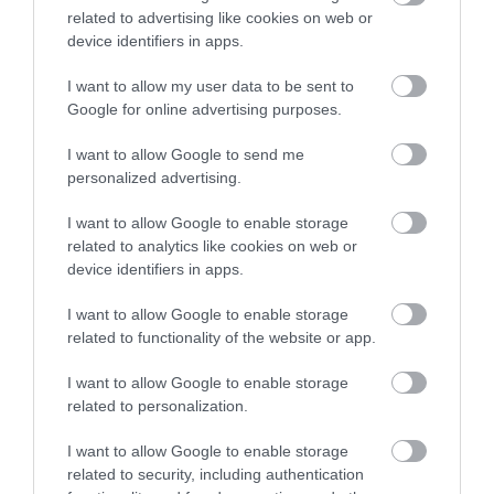
related to advertising like cookies on web or
Értékelések
Értékeld Te is
device identifiers in apps.
5
3
5.0
I want to allow my user data to be sent to
4
0
Google for online advertising purposes.
3
0
2
I want to allow Google to send me
0
personalized advertising.
1
0
I want to allow Google to enable storage
Összesen 3
related to analytics like cookies on web or
device identifiers in apps.
Nagyon kedves mindenki és
I want to allow Google to enable storage
related to functionality of the website or app.
finomak az ételek!
Jelentés
I want to allow Google to enable storage
Kiss Nikoletta
related to personalization.
2016. Október 5.
I want to allow Google to enable storage
related to security, including authentication