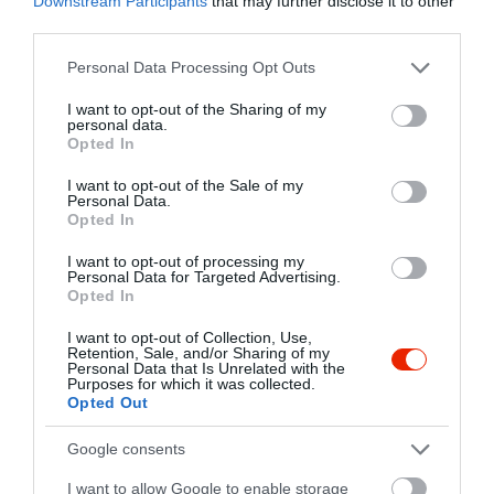
elkészítünk.
Downstream Participants
that may further disclose it to other
third parties.
További programajánlatunkról pedig
Please note that this website/app uses one or more Google
Personal Data Processing Opt Outs
hírlevelünkben és program ajánlónkban
services and may gather and store information including but
tájékozódhatnak!
not limited to your visit or usage behaviour. You may click to
I want to opt-out of the Sharing of my
personal data.
grant or deny consent to Google and its third-party tags to
Addig is tegyenek egy virtuális sétát a
Opted In
use your data for below specified purposes in below Google
képgalériában!
consent section.
I want to opt-out of the Sale of my
Personal Data.
Opted In
I want to opt-out of processing my
Personal Data for Targeted Advertising.
Opted In
I want to opt-out of Collection, Use,
Retention, Sale, and/or Sharing of my
Personal Data that Is Unrelated with the
Purposes for which it was collected.
Opted Out
Google consents
I want to allow Google to enable storage