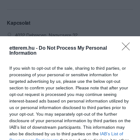
található éttermünk. Erdővel határolt
környezete igazi kikapcsolódást nyújt
mindenkinek, aki friss levegőre, nyugodt
környezetben elköltött étkezésre vágyik.
Kapcsolat
Ide ellátogathatnak kisgyermekes
4032 Debrecen, Nagycsere 32.
családok is, hiszen éttermünk udvarán
játszótér gondoskodik a gyermekek
+36 52 718 070
számára nélkülözhetetlen mozgásról.
etterem.hu -
Do Not Process My Personal
Information
info@panoramaetterem.com
Ugye az Ön családjának is fontos a jó
minőségű alapanyag? Nálunk ezt
panoramaetterem.com
megtalálja. Az házias ízekről pedig
If you wish to opt-out of the sale, sharing to third parties, or
fb.com/pages/Panor%C3%A1ma-%C3%89tterem-%C3%A9s-Szabadid%C5%91park/294789183914393?sk=timeline
mesterszakácsaink gondoskodnak. Az
processing of your personal or sensitive information for
étlapot megtekintve,akár online
targeted advertising by us, please use the below opt-out
foglalással is jöhetnek.
section to confirm your selection. Please note that after your
opt-out request is processed you may continue seeing
Az étteremtől 500 m-re található 1
interest-based ads based on personal information utilized by
hektáron elterülő pihenőparkunk, mely
us or personal information disclosed to third parties prior to
kiváló helyszínként szolgál
your opt-out. You may separately opt-out of the further
rendezvényeknek, esküvőknek, céges
disclosure of your personal information by third parties on the
összejöveteleknek. Előzetes egyeztetés
IAB’s list of downstream participants. This information may
Probléma jelentése
Te vagy a tulajdonos?
alapján kemencében sütött ételeket is
also be disclosed by us to third parties on the
IAB’s List of