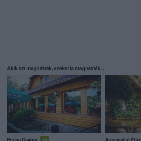
Akik ezt megnézték, ezeket is megnézték...
Paripa Csárda
Aranypatkó Étte
4.3