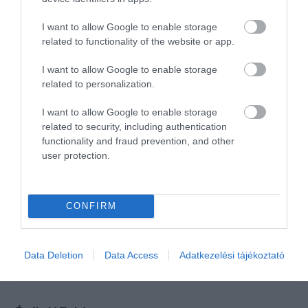
környezetben akarja
elfogyasztani ebédjét,
I want to allow Google to enable storage
vacsoráját!!!
related to functionality of the website or app.
Jelentés
I want to allow Google to enable storage
related to personalization.
I want to allow Google to enable storage
5 csillagos! A kiszolgálás
related to security, including authentication
udvarias és gyors, az ételek
functionality and fraud prevention, and other
finomak és gusztusosak. A
user protection.
helység ízléses és tiszta,
Haja Katalin
valamint gyerekbaráti. Csak
2019. November 17.
ajánlani tudom mindenkinek.
CONFIRM
Én legközelebb is idejövök.
Jelentés
Data Deletion
Data Access
Adatkezelési tájékoztató