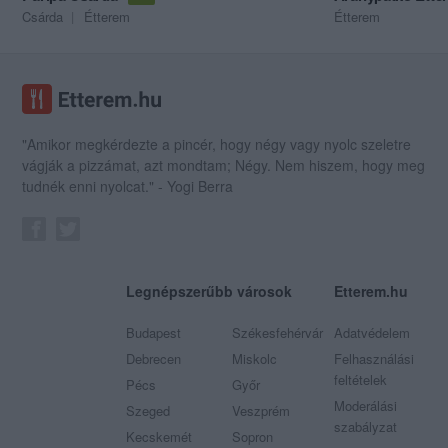
Csárda
Étterem
Étterem
"Amikor megkérdezte a pincér, hogy négy vagy nyolc szeletre
vágják a pizzámat, azt mondtam; Négy. Nem hiszem, hogy meg
tudnék enni nyolcat." - Yogi Berra
Legnépszerűbb városok
Etterem.hu
Budapest
Székesfehérvár
Adatvédelem
Debrecen
Miskolc
Felhasználási
feltételek
Pécs
Győr
Moderálási
Szeged
Veszprém
szabályzat
Kecskemét
Sopron