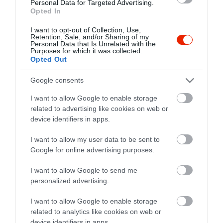
Personal Data for Targeted Advertising.
kiszolgálás nagyon kedves és
Opted In
barátságos, kislányom kapott
Gajdánné Fekete Erika
arc festést is. Biztos visszatérő
2023. Január 25.
I want to opt-out of Collection, Use,
Retention, Sale, and/or Sharing of my
vendégek leszünk.
Personal Data that Is Unrelated with the
Purposes for which it was collected.
Jelentés
Opted Out
Google consents
Bőséges választék és nagyon
I want to allow Google to enable storage
finom svédasztalon tálalt
related to advertising like cookies on web or
ebéd, mellé kellemes élő zene
device identifiers in apps.
teremt meghitt hangulatot.
Papp Gyula
I want to allow my user data to be sent to
Desszertként 'Lufihajtogató',
2020. Október 25.
Google for online advertising purposes.
aki minden vendégnek
/gyermeknek, felnőttnek/
I want to allow Google to send me
kedveskedett egy csodás
personalized advertising.
lufifigurával. Mindenkinek
I want to allow Google to enable storage
ajánlom, aki kedves
related to analytics like cookies on web or
kiszolgálók, és kellemes
device identifiers in apps.