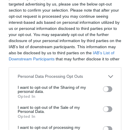
targeted advertising by us, please use the below opt-out
section to confirm your selection. Please note that after your
opt-out request is processed you may continue seeing
interest-based ads based on personal information utilized by
us or personal information disclosed to third parties prior to
your opt-out. You may separately opt-out of the further
Értékelések
disclosure of your personal information by third parties on the
Értékeld Te is
IAB’s list of downstream participants. This information may
also be disclosed by us to third parties on the
IAB’s List of
5
3
5.0
Downstream Participants
that may further disclose it to other
4
0
third parties.
3
0
Please note that this website/app uses one or more Google
2
Personal Data Processing Opt Outs
0
services and may gather and store information including but
1
0
not limited to your visit or usage behaviour. You may click to
I want to opt-out of the Sharing of my
personal data.
grant or deny consent to Google and its third-party tags to
Összesen 3
Opted In
use your data for below specified purposes in below Google
consent section.
I want to opt-out of the Sale of my
Personal Data.
Opted In
Családdal mentünk. Az étel
nagyon finom volt, a
I want to opt-out of processing my