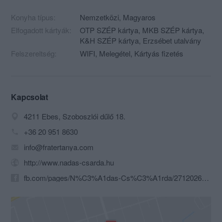
Konyha típus:
Nemzetközi
,
Magyaros
Elfogadott kártyák:
OTP SZÉP kártya, MKB SZÉP kártya,
K&H SZÉP kártya, Erzsébet utalvány
Felszereltség:
WIFI, Melegétel, Kártyás fizetés
Kapcsolat
4211 Ebes, Szoboszlói dűlő 18.
+36 20 951 8630
info@fratertanya.com
http://www.nadas-csarda.hu
fb.com/pages/N%C3%A1das-Cs%C3%A1rda/271202626253882?fref=ts