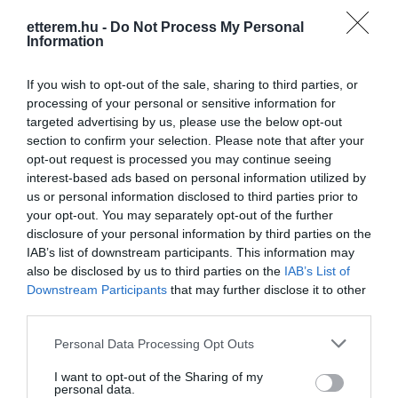
ivós-játékokat, filmklubbot és a sportot
sem veti meg, de ezekről később.
etterem.hu -
Do Not Process My Personal
Information
If you wish to opt-out of the sale, sharing to third parties, or
processing of your personal or sensitive information for
targeted advertising by us, please use the below opt-out
section to confirm your selection. Please note that after your
opt-out request is processed you may continue seeing
Probléma jelentése
Te vagy a tulajdonos?
interest-based ads based on personal information utilized by
us or personal information disclosed to third parties prior to
your opt-out. You may separately opt-out of the further
disclosure of your personal information by third parties on the
IAB’s list of downstream participants. This information may
also be disclosed by us to third parties on the
IAB’s List of
Downstream Participants
that may further disclose it to other
third parties.
Please note that this website/app uses one or more Google
Personal Data Processing Opt Outs
services and may gather and store information including but
not limited to your visit or usage behaviour. You may click to
I want to opt-out of the Sharing of my
personal data.
grant or deny consent to Google and its third-party tags to