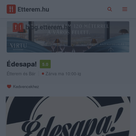
Édesapa!
5.0
Étterem
és
Bár
Zárva ma 10:00-ig
Kedvencekhez