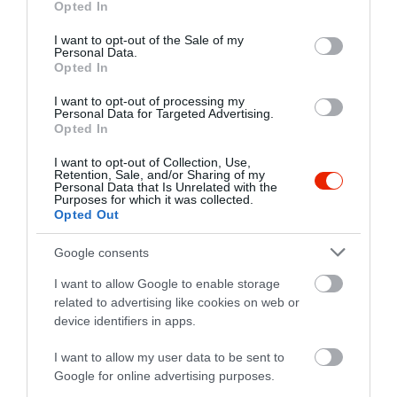
Opted In
use your data for below specified purposes in below Google
consent section.
I want to opt-out of the Sale of my
Personal Data.
Opted In
I want to opt-out of processing my
Personal Data for Targeted Advertising.
Opted In
I want to opt-out of Collection, Use,
Retention, Sale, and/or Sharing of my
Personal Data that Is Unrelated with the
Értékelések
Értékeld Te is
Purposes for which it was collected.
Opted Out
5
1
5.0
Google consents
4
0
3
0
I want to allow Google to enable storage
related to advertising like cookies on web or
2
0
device identifiers in apps.
1
0
I want to allow my user data to be sent to
Összesen 1
Google for online advertising purposes.