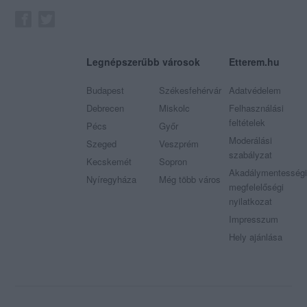
Legnépszerűbb városok
Etterem.hu
Budapest
Székesfehérvár
Adatvédelem
Debrecen
Miskolc
Felhasználási
feltételek
Pécs
Győr
Moderálási
Szeged
Veszprém
szabályzat
Kecskemét
Sopron
Akadálymentességi
Nyíregyháza
Még több város
megfelelőségi
nyilatkozat
Impresszum
Hely ajánlása