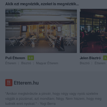
Akik ezt megnézték, ezeket is megnézték...
Puli Étterem
Jelen Bisztró
3.9
3
Étterem
Bisztró
Magyar Étterem
Bisztró
Étterem
"Amikor megkérdezte a pincér, hogy négy vagy nyolc szeletre
vágják a pizzámat, azt mondtam; Négy. Nem hiszem, hogy meg
tudnék enni nyolcat." - Yogi Berra