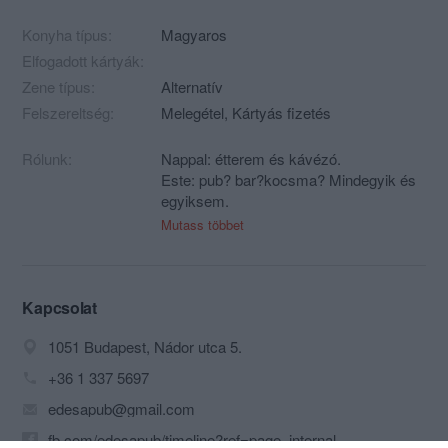
Konyha típus:
Magyaros
Elfogadott kártyák:
Zene típus:
Alternatív
Felszereltség:
Melegétel, Kártyás fizetés
Rólunk:
Nappal: étterem és kávézó.
Este: pub? bar?kocsma? Mindegyik és
egyiksem.
Mutass többet
Mivel vár Édesapa?
NAPPAL: Házias ételekkel, naponta
változó pénztárca barát menükkel, friss
salátákkal
Kapcsolat
ESTE: minőségi rövidekkel, koktélokkal,
1051 Budapest, Nádor utca 5.
borokkal és sörökkel korrekt áron, ha
rádtör az éhség, édesapa frissensült
+36 1 337 5697
melegszendvicsével csillapíthatod
edesapub@gmail.com
Édesapa szervez majd koncerteket,
fb.com/edesapub/timeline?ref=page_internal