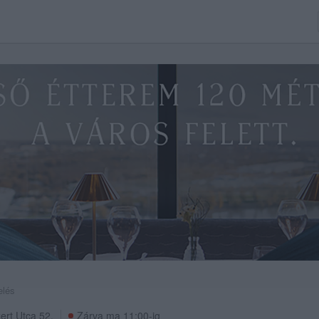
elés
ert Utca 52.
Zárva ma 11:00-ig