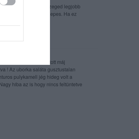
egy adag pacalt -amit Szeged legjobb
 íz, kinézet gyenge közepes. Ha ez
 értékelésem.
 fura utóize volt a rántott máj
tva ! Az uborka saláta gusztustalan
úhturos pulykamell jég hideg volt a
 Nagy hiba az is hogy nincs feltüntetve