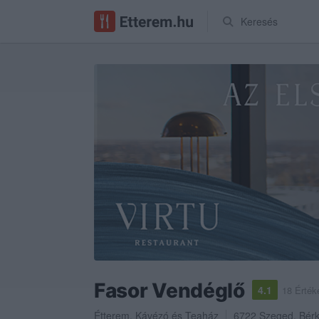
Keresés
Fasor Vendéglő
4.1
18 Érték
Étterem
,
Kávézó
és
Teaház
6722
Szeged
,
Bérk