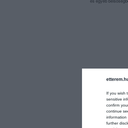
és egyéb belsőségből
etterem.h
If you wish 
sensitive in
confirm you
continue se
information 
further disc