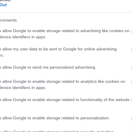
Out
consents
ggal tértünk be egy késői ebédre a vendéglőbe. Minden szuperül
o allow Google to enable storage related to advertising like cookies on
 váltjuk egymást ott, ahová a királyok is egyedül járnak és ret
evice identifiers in apps.
tő, hogy 50 alkalomból kifogtuk azt az egyet amikor egy lejárt
étteremben úgy gondolom elfogadhatatlan. Szegeden étteremmel
o allow my user data to be sent to Google for online advertising
lkalom volt, hogy itt megfordultunk.
s.
to allow Google to send me personalized advertising.
s,kedves kiszolgàlàs.Isreni étel,hatalmas adag.
o allow Google to enable storage related to analytics like cookies on
evice identifiers in apps.
először,de nem utòljàra.Lefényképeztem a tànyéromatés magamal
 a szemüknek.
o allow Google to enable storage related to functionality of the website
àcsnak és köszönöm a pincérnő kedvességét!Ezùton kìvànok mu
csùzom!R.Herger Judit
o allow Google to enable storage related to personalization.
o allow Google to enable storage related to security, including