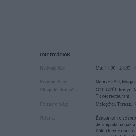
Információk
Nyitvatartás:
Ma: 11:00 - 21:00
M
Konyha típus:
Nemzetközi
,
Magya
Elfogadott kártyák:
OTP SZÉP kártya, M
Ticket restaurant
Felszereltség:
Melegétel, Terasz, K
Rólunk:
Étlapunkon elsősor
de megtalálhatóak a 
Külön kiemelnénk eg