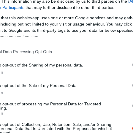
. This information may also be disclosed by us to third parties on the
IA
Participants
that may further disclose it to other third parties.
 that this website/app uses one or more Google services and may gath
including but not limited to your visit or usage behaviour. You may click 
 to Google and its third-party tags to use your data for below specifi
ogle consent section.
l Data Processing Opt Outs
o opt-out of the Sharing of my personal data.
In
o opt-out of the Sale of my Personal Data.
In
to opt-out of processing my Personal Data for Targeted
k az étteremben a Sport Hotel recepciósának ajánlására, nem b
ing.
nyezet! Ha erre járunk betérünk!
In
o opt-out of Collection, Use, Retention, Sale, and/or Sharing
ersonal Data that Is Unrelated with the Purposes for which it
lected.