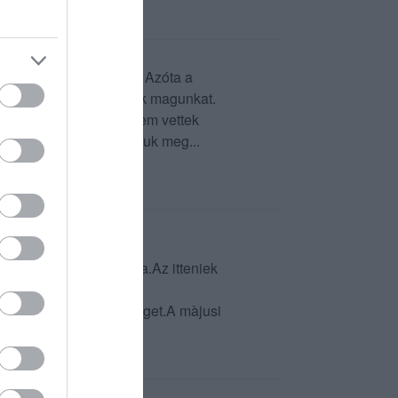
 ment egészen estig... Azóta a
tenetesen rosszul érezzük magunkat.
 szavidős alapanyagot nem vettek
 így még soha sem jártuk meg...
 hoztam Németorszàgba.Az itteniek
nkàjuk hoz jò egészséget.A màjusi