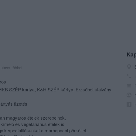
Kap
utass többet
ros
KB SZÉP kártya, K&H SZÉP kártya, Erzsébet utalvány,
ártyás fizetés
ban magyaros ételek szerepelnek,
kímélő és vegetariánus ételek is.
yik specialitásunkat a marhapacal pörköltet,