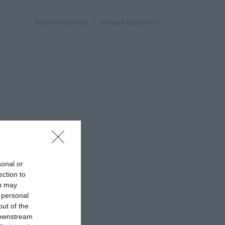
Probléma jelentése
Te vagy a tulajdonos?
sonal or
ection to
ou may
 personal
out of the
 downstream