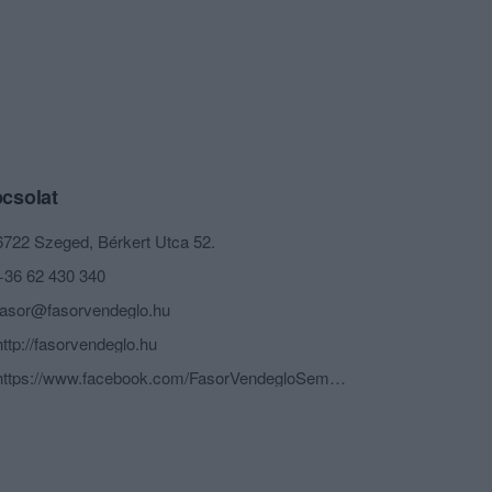
csolat
6722 Szeged, Bérkert Utca 52.
+36 62 430 340
fasor@fasorvendeglo.hu
http://fasorvendeglo.hu
https://www.facebook.com/FasorVendegloSemiramisKavezo