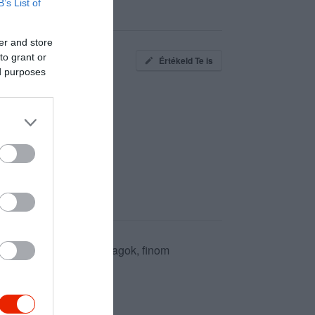
B’s List of
er and store
to grant or
Értékeld Te is
ed purposes
ántuk meg, hatalmas adagok, finom