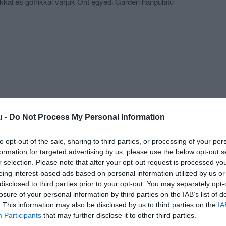
ákkal és gofrikkal várjuk Önt egyedi Garden hangulatú
nkben, ahol óriás kivetítőn nézheti akár az aktuális
zalommal ha kisebb rendezvények lebonyolításában kér
u -
Do Not Process My Personal Information
to opt-out of the sale, sharing to third parties, or processing of your per
formation for targeted advertising by us, please use the below opt-out s
r selection. Please note that after your opt-out request is processed y
eing interest-based ads based on personal information utilized by us or
disclosed to third parties prior to your opt-out. You may separately opt-
losure of your personal information by third parties on the IAB’s list of
. This information may also be disclosed by us to third parties on the
IA
Participants
that may further disclose it to other third parties.