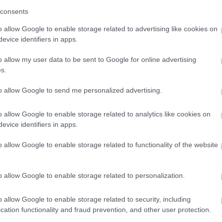
consents
o allow Google to enable storage related to advertising like cookies on
evice identifiers in apps.
ás, nagyon finom ételek.
o allow my user data to be sent to Google for online advertising
s.
to allow Google to send me personalized advertising.
o allow Google to enable storage related to analytics like cookies on
evice identifiers in apps.
lgálás, remek konyha. Borlovagként még szigorúbban értékeltem
o allow Google to enable storage related to functionality of the website
o allow Google to enable storage related to personalization.
o allow Google to enable storage related to security, including
cation functionality and fraud prevention, and other user protection.