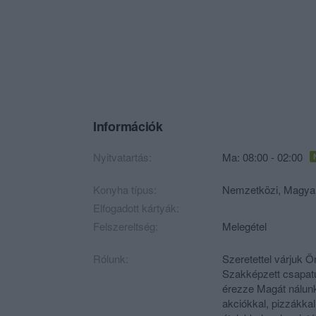
Információk
Nyitvatartás:
Ma: 08:00 - 02:00
Konyha típus:
Nemzetközi
,
Magya
Elfogadott kártyák:
Felszereltség:
Melegétel
Rólunk:
Szeretettel várjuk Ö
Szakképzett csapatu
érezze Magát nálunk.
akciókkal, pizzákkal,