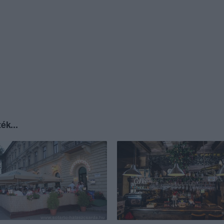
ék...