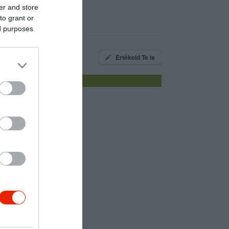
er and store
to grant or
ed purposes
Értékeld Te is