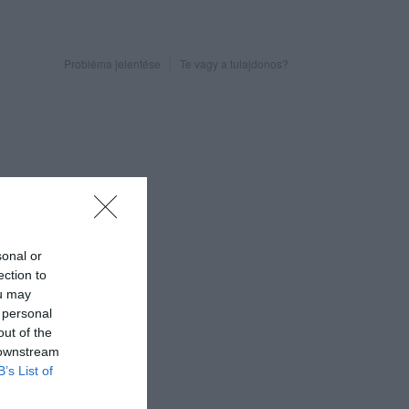
Probléma jelentése
Te vagy a tulajdonos?
sonal or
ection to
ou may
 personal
out of the
 downstream
B’s List of