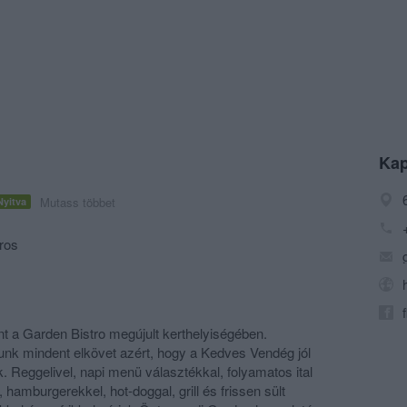
Kap
Mutass többet
Nyitva
ros
nt a Garden Bistro megújult kerthelyiségében.
nk mindent elkövet azért, hogy a Kedves Vendég jól
 Reggelivel, napi menü választékkal, folyamatos ital
 hamburgerekkel, hot-doggal, grill és frissen sült