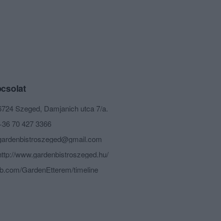
csolat
6724 Szeged, Damjanich utca 7/a.
+36 70 427 3366
gardenbistroszeged@gmail.com
http://www.gardenbistroszeged.hu/
fb.com/GardenEtterem/timeline