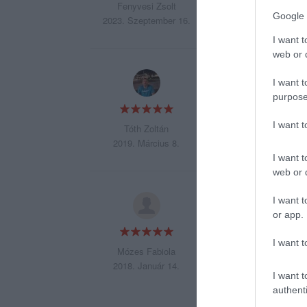
Fenyvesi Zsolt
Google 
2023. Szeptember 16.
I want t
web or d
Udvarias kiszolgál
I want t
purpose
I want 
Tóth Zoltán
2019. Március 8.
I want t
web or d
Kifogástalan kiszo
I want t
or app.
I want t
Mózes Fabiola
2018. Január 14.
I want t
authenti