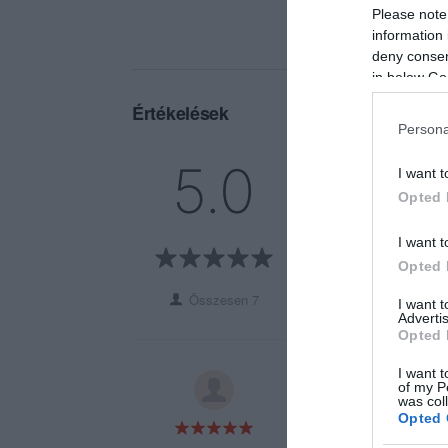
Please note
information 
deny consent
in below Go
Értékelések
Persona
5
7
5.0
I want t
4
0
Opted 
3
0
2
0
I want t
1
0
Opted 
Összesen 7
I want 
Advertis
Opted 
I want t
Kiváló, gyors kisz
of my P
was col
Opted 