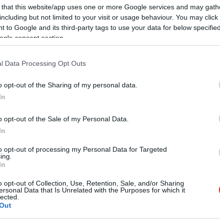
 that this website/app uses one or more Google services and may gath
including but not limited to your visit or usage behaviour. You may click 
 to Google and its third-party tags to use your data for below specifi
ogle consent section.
l Data Processing Opt Outs
o opt-out of the Sharing of my personal data.
In
o opt-out of the Sale of my Personal Data.
In
to opt-out of processing my Personal Data for Targeted
ing.
In
o opt-out of Collection, Use, Retention, Sale, and/or Sharing
olgálás, nagyszerű ételek.
ersonal Data that Is Unrelated with the Purposes for which it
lected.
Out