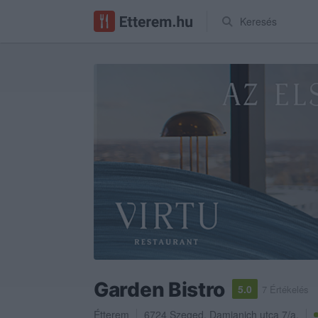
Keresés
Garden Bistro
5.0
7 Értékelés
Étterem
6724
Szeged
,
Damjanich utca 7/a.