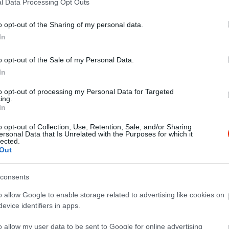
l Data Processing Opt Outs
éból készített, 20 fajta kávét kínálunk, az egyszerű
cino-n, caffe latte-n át az ízesített kávékig, mindezt igény
o opt-out of the Sharing of my personal data.
mentes kávéból is. Emellett télen közel 35 fajta szálas
In
melegedni vágyók rendelkezésére, vannak gyümölcs teáink,
, matte és gyógyteánk is. A hidegben továbbá 8 fajta forró
nk vendégeinknek, klasszikus, fehér, narancsos,
o opt-out of the Sale of my Personal Data.
 kókuszos, mandulás, banános ízekben. Mivel nincs
In
 melegebb napokon 2 fajta csapolt sörrel-soproni, zlaty
to opt-out of processing my Personal Data for Targeted
 sörökkel-búzasör,barna sör,ízesített sörök- , palackozott
ing.
 limonádékkal, turmixokkal, üdítőkkel, gyümölcslevekkel
In
einknek. Földszinti helyiségünkben 35, teraszunkon 40,
ünkben újabb 30 fő foglalhat helyet. Az emeleten biliárd
o opt-out of Collection, Use, Retention, Sale, and/or Sharing
ersonal Data that Is Unrelated with the Purposes for which it
ts, zenegép és kényelmes kanapék várják a kikapcsolódni
lected.
talokat és nem fiatalokat egyaránt.
Out
consents
o allow Google to enable storage related to advertising like cookies on
evice identifiers in apps.
o allow my user data to be sent to Google for online advertising