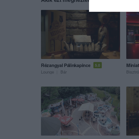
Rézangyal Pálinkapince
Minia
5.0
Lounge
Bár
Bisztró