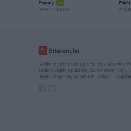
Pagony
Fahéj
3.8
Sörkert
Lounge
Art Bár
"Amikor megkérdezte a pincér, hogy négy vagy ny
szeletre vágják a pizzámat, azt mondtam; Négy.
hiszem, hogy meg tudnék enni nyolcat." - Yogi Be