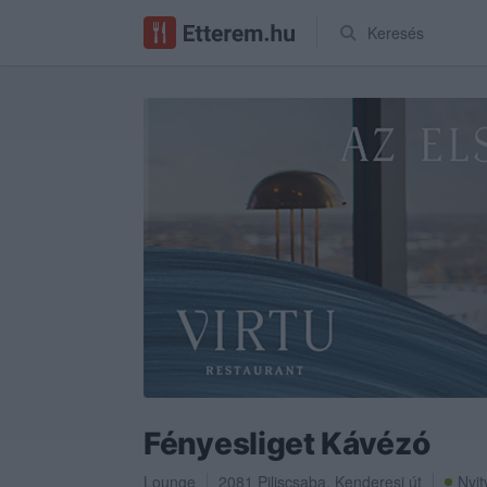
Keresés
Fényesliget Kávézó
Lounge
2081
Piliscsaba
,
Kenderesi út
Nyit