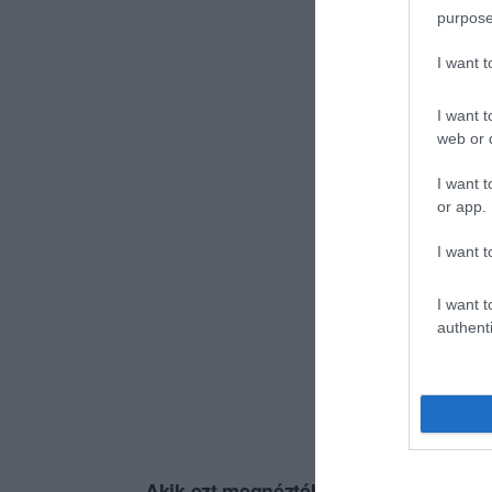
purpose
I want 
I want t
web or d
I want t
or app.
I want t
I want t
authenti
Akik ezt megnézték, ezeket is megnézt