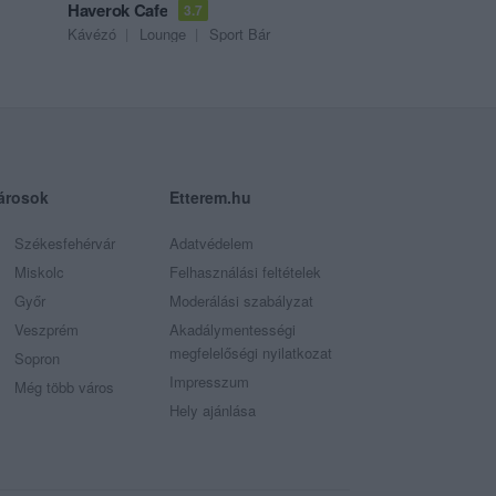
Haverok Cafe
3.7
Kávézó
Lounge
Sport Bár
árosok
Etterem.hu
Székesfehérvár
Adatvédelem
Miskolc
Felhasználási feltételek
Győr
Moderálási szabályzat
Veszprém
Akadálymentességi
megfelelőségi nyilatkozat
Sopron
Impresszum
Még több város
Hely ajánlása