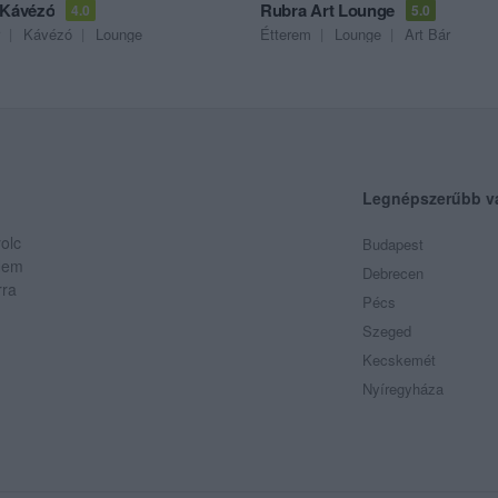
 Kávézó
Rubra Art Lounge
4.0
5.0
Kávézó
Lounge
Étterem
Lounge
Art Bár
Legnépszerűbb v
olc
Budapest
 Nem
Debrecen
rra
Pécs
Szeged
Kecskemét
Nyíregyháza