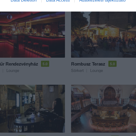
Data Deletion
Data Access
Adatkezelési tájékoztató
tűr Rendezvényház
Rombusz Terasz
5.0
5.0
Lounge
Sörkert
Lounge