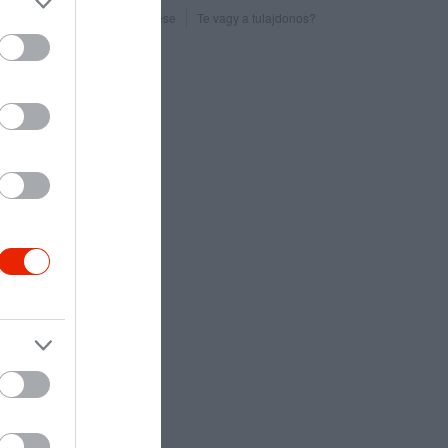
Probléma jelentése
Te vagy a tulajdonos?