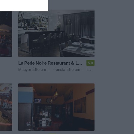
La Perle Noire Restaurant & Lounge
5.0
Magyar Étterem
Francia Étterem
Lounge