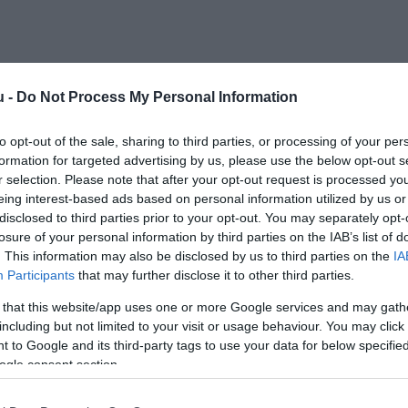
u -
Do Not Process My Personal Information
to opt-out of the sale, sharing to third parties, or processing of your per
Kap
formation for targeted advertising by us, please use the below opt-out s
r selection. Please note that after your opt-out request is processed y
eing interest-based ads based on personal information utilized by us or
Mutass többet
Nyitva
disclosed to third parties prior to your opt-out. You may separately opt-
losure of your personal information by third parties on the IAB’s list of
Parkoló
. This information may also be disclosed by us to third parties on the
IA
Participants
that may further disclose it to other third parties.
kávézónk, több funkcióval várjuk vendégeinket.
ben házias menüvel, emellett állandó kínálatunkban
 that this website/app uses one or more Google services and may gath
l, rántott szelettel, rántott sajttal, cézár salátával és
including but not limited to your visit or usage behaviour. You may click 
 várjuk vendégeinket. Mindezek mellett hetente változó
 to Google and its third-party tags to use your data for below specifi
ta ételek, saláták, roston sült ételek, sajtok, töltött húsok,
ogle consent section.
. Minden nap helyben sütött pogácsát, rétest, házi sütésű
atozni kívánó vendégeinknek. Valódi olasz pörkölésű,