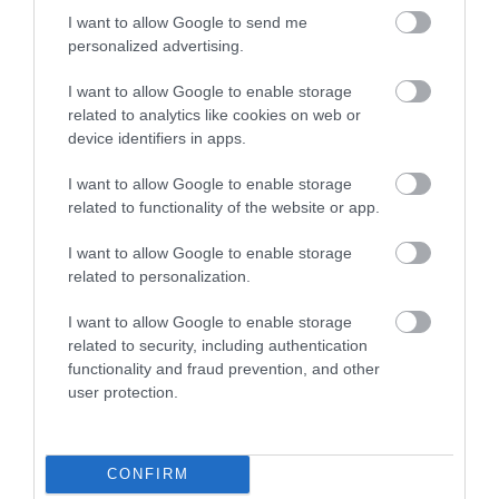
egészen a kézműves
I want to allow Google to send me
borkülönlegességekig.
personalized advertising.
Kedves kiszolgálás csodás
I want to allow Google to enable storage
kilátás a badacsonyi hegy
related to analytics like cookies on web or
egyik legmagasabban
device identifiers in apps.
elhelyezkedő Étterméből.
A gyerekek számára
I want to allow Google to enable storage
fenntartott játszótér biztosítja,
related to functionality of the website or app.
hogy a család apraja nagyja is
I want to allow Google to enable storage
mind nagyon jól érezze itt
related to personalization.
magát az eltöltött idő alatt.
I want to allow Google to enable storage
Jelentés
related to security, including authentication
functionality and fraud prevention, and other
user protection.
Szörnyü.A borpincébn a
kimértnek mondott bort éttermi,
decinkénti áron adták el,
CONFIRM
többszörösét elkérve igy a bor
Wladika Zsuzsanna