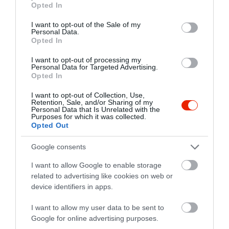
Értékelések
Értékeld Te is
Opted In
use your data for below specified purposes in below Google
consent section.
I want to opt-out of the Sale of my
5
2
3.7
Personal Data.
4
0
Opted In
3
0
I want to opt-out of processing my
2
0
Personal Data for Targeted Advertising.
Opted In
1
1
I want to opt-out of Collection, Use,
Összesen 3
Retention, Sale, and/or Sharing of my
Personal Data that Is Unrelated with the
Purposes for which it was collected.
Opted Out
Házias ízek, finom magyaros
Google consents
ételek.
Isteni finom a balatoni
I want to allow Google to enable storage
related to advertising like cookies on web or
halászlé, és a marhapörkölt
Demjén Zsófia
device identifiers in apps.
házi galuskával
2023. Március 16.
Badacsonyi bortermelők,
I want to allow my user data to be sent to
családi pincészetek széles
Google for online advertising purposes.
kínálata megtalálható itt