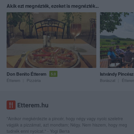
Akik ezt megnézték, ezeket is megnézték...
Don Benito Étterem
Istvándy Pincész
5.0
Étterem
Pizzéria
Borászat
Éttere
"Amikor megkérdezte a pincér, hogy négy vagy nyolc szeletre
vágják a pizzámat, azt mondtam; Négy. Nem hiszem, hogy meg
tudnék enni nyolcat." - Yogi Berra