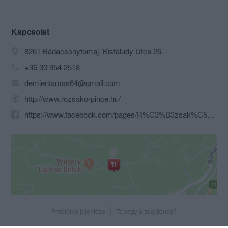
kilátás nyílik az egész Balatonra
Kapcsolat
8261 Badacsonytomaj, Kisfaludy Utca 26.
+36 30 954 2518
demjentamas64@gmail.com
http://www.rozsako-pince.hu/
https://www.facebook.com/pages/R%C3%B3zsak%C5%91-%C3%89tterem-%C3%A9s-Boroz%C3%B3/527138044006813
Probléma jelentése
Te vagy a tulajdonos?