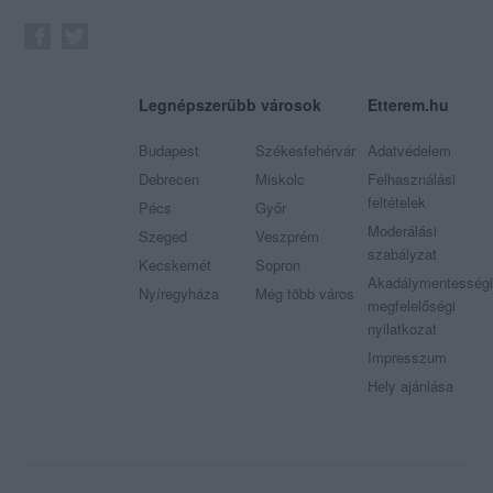
Legnépszerűbb városok
Etterem.hu
Budapest
Székesfehérvár
Adatvédelem
Debrecen
Miskolc
Felhasználási
feltételek
Pécs
Győr
Moderálási
Szeged
Veszprém
szabályzat
Kecskemét
Sopron
Akadálymentességi
Nyíregyháza
Még több város
megfelelőségi
nyilatkozat
Impresszum
Hely ajánlása