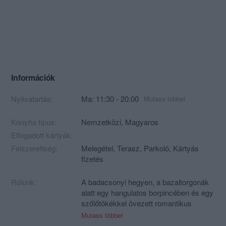
Információk
Nyitvatartás:
Ma: 11:30 - 20:00
Mutass többet
Konyha típus:
Nemzetközi
,
Magyaros
Elfogadott kártyák:
Felszereltség:
Melegétel, Terasz, Parkoló, Kártyás
fizetés
Rólunk:
A badacsonyi hegyen, a bazaltorgonák
alatt egy hangulatos borpincében és egy
szőlőtökékkel övezett romantikus
kerthelyiségben várjuk kedves
Mutass többet
vendégeinket, ahonnan csodálatos