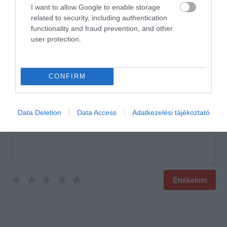
a hely kitűnő azaz jeles
I want to allow Google to enable storage
related to security, including authentication
Jelentés
functionality and fraud prevention, and other
user protection.
Értékeld Te is!
CONFIRM
Data Deletion
Data Access
Adatkezelési tájékoztató
Értékelem