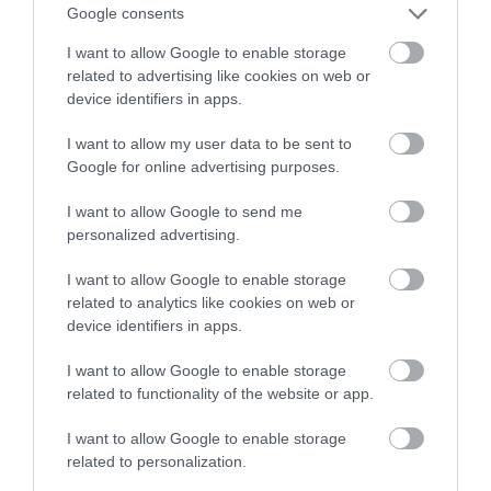
Google consents
5
2
5.0
4
0
I want to allow Google to enable storage
related to advertising like cookies on web or
3
0
device identifiers in apps.
2
0
1
0
I want to allow my user data to be sent to
Google for online advertising purposes.
Összesen 2
I want to allow Google to send me
personalized advertising.
aki a hagyományos ízvilágot
I want to allow Google to enable storage
kedveli, a házias ételeket, a
related to analytics like cookies on web or
barátságos kiszolgálást, a
device identifiers in apps.
megfizethető árakat, jöhet
Molnár Mária
bátran, mert itt párosan, de
I want to allow Google to enable storage
2016. November 10.
related to functionality of the website or app.
családdal, vagy még nagyobb
társasággal is kellemes órákat
I want to allow Google to enable storage
tölthet el
related to personalization.
Nekem a maga műfajában ez