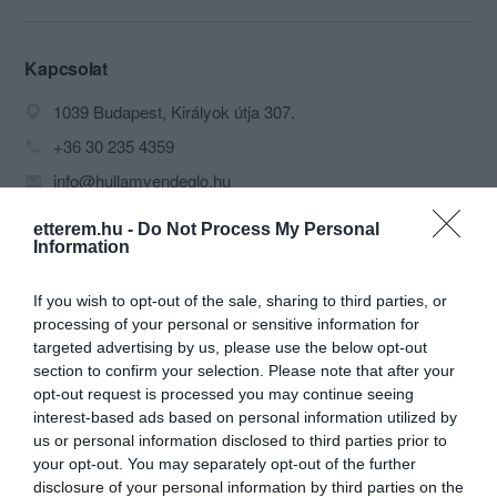
kényes ízlésű ínyenceket és a
sétálgató, kiránduló, nyaraló közönség
igényeit egész évben.
Kapcsolat
1039 Budapest, Királyok útja 307.
+36 30 235 4359
info@hullamvendeglo.hu
fb.com/Hull%C3%A1m-Vend%C3%A9gl%C5%91-767477853342788/
etterem.hu -
Do Not Process My Personal
Information
If you wish to opt-out of the sale, sharing to third parties, or
processing of your personal or sensitive information for
targeted advertising by us, please use the below opt-out
section to confirm your selection. Please note that after your
opt-out request is processed you may continue seeing
interest-based ads based on personal information utilized by
Probléma jelentése
Te vagy a tulajdonos?
us or personal information disclosed to third parties prior to
your opt-out. You may separately opt-out of the further
disclosure of your personal information by third parties on the