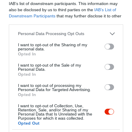
IAB’s list of downstream participants. This information may
also be disclosed by us to third parties on the
IAB’s List of
Downstream Participants
that may further disclose it to other
third parties.
Please note that this website/app uses one or more Google
Personal Data Processing Opt Outs
services and may gather and store information including but
not limited to your visit or usage behaviour. You may click to
I want to opt-out of the Sharing of my
personal data.
grant or deny consent to Google and its third-party tags to
Opted In
use your data for below specified purposes in below Google
consent section.
I want to opt-out of the Sale of my
Personal Data.
Opted In
I want to opt-out of processing my
Personal Data for Targeted Advertising.
Opted In
I want to opt-out of Collection, Use,
Retention, Sale, and/or Sharing of my
Personal Data that Is Unrelated with the
Purposes for which it was collected.
Opted Out
Értékelések
Értékeld Te is