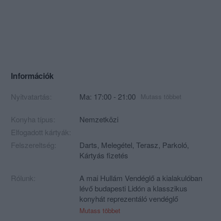
Információk
Nyitvatartás:
Ma: 17:00 - 21:00
Mutass többet
Konyha típus:
Nemzetközi
Elfogadott kártyák:
Felszereltség:
Darts, Melegétel, Terasz, Parkoló,
Kártyás fizetés
Rólunk:
A mai Hullám Vendéglő a kialakulóban
lévő budapesti Lidón a klasszikus
konyhát reprezentáló vendéglő
hagyományát kívánja feléleszteni.
Mutass többet
Egyszerre igyekszik kiszolgálni a