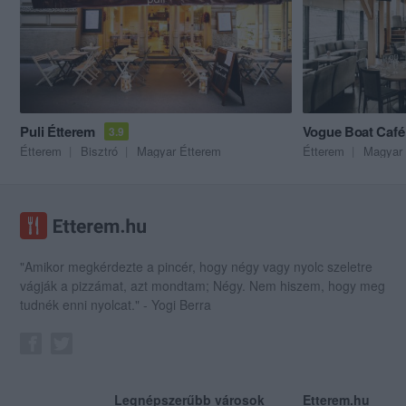
Puli Étterem
Vogue Boat Café
3.9
Étterem
Bisztró
Magyar Étterem
Étterem
Magyar 
"Amikor megkérdezte a pincér, hogy négy vagy nyolc szeletre
vágják a pizzámat, azt mondtam; Négy. Nem hiszem, hogy meg
tudnék enni nyolcat." - Yogi Berra
Legnépszerűbb városok
Etterem.hu