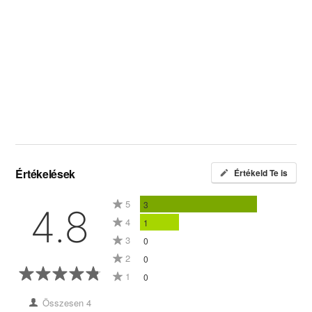
Értékelések
Értékeld Te is
5
3
4.8
4
1
3
0
2
0
1
0
Összesen 4