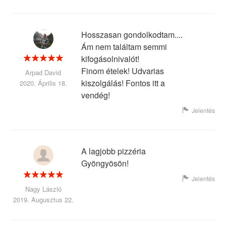
Hosszasan gondolkodtam....
Ám nem találtam semmi
kifogásolnivalót!
Finom ételek! Udvarias
Arpad David
kiszolgálás! Fontos itt a
2020. Április 18.
vendég!
Jelentés
A lagjobb pizzéria
Gyöngyösön!
Jelentés
Nagy László
2019. Augusztus 22.