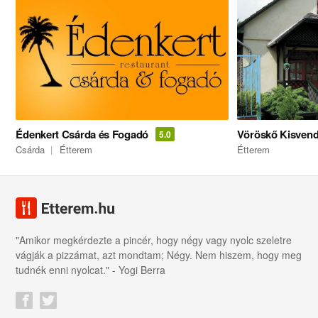
Édenkert Csárda és Fogadó
Vöröskő Kisvend
5.0
Csárda
Étterem
Étterem
"Amikor megkérdezte a pincér, hogy négy vagy nyolc szeletre
vágják a pizzámat, azt mondtam; Négy. Nem hiszem, hogy meg
tudnék enni nyolcat." - Yogi Berra