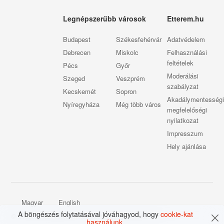
Legnépszerűbb városok
Etterem.hu
Budapest
Székesfehérvár
Adatvédelem
Debrecen
Miskolc
Felhasználási
feltételek
Pécs
Győr
Moderálási
Szeged
Veszprém
szabályzat
Kecskemét
Sopron
Akadálymentességi
Nyíregyháza
Még több város
megfelelőségi
nyilatkozat
Impresszum
Hely ajánlása
Magyar
English
A böngészés folytatásával jóváhagyod, hogy
cookie-kat
© 2009 - 2026 Etterem.hu - Minden jog fenntartva
használunk
.