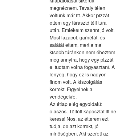
kilapátolását sikerült
megnéznem. Tavaly télen
voltunk már itt. Akkor pizzát
ettem egy fárasztó téli túra
után. Emlékeim szerint jó volt.
Most lazacot, garnélát, és
salátát ettem, mert a mai
kisebb túránkon nem éheztem
meg annyira, hogy egy pizzát
el tudtam volna fogyasztani. A
lényeg, hogy ez is nagyon
finom volt. A kiszolgálás
korrekt. Figyelnek a
vendégekre.
Az étlap elég egyoldalú:
olaszos. Töltött káposztát itt ne
keress! Nos, az étterem ezt
tudja, de azt korrekt, jó
minőségben. Aki szereti az