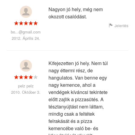
Nagyon jó hely, még nem
okozott csalódást.
Jelentés
bo...@gmail.com
2012. Április 24.
Kifejezetten jó hely. Nem túl
nagy éttermi rész, de
hangulatos. Van benne egy
nagy kemence, ahol a
pelz pelz
vendégek kíváncsi tekintete
2010. Október 3.
előtt zajlik a pizzasütés. A
tésztanyújtást nem láttam,
mindig csak a feltétek
felrakását és a pizza
kemencébe való be- és