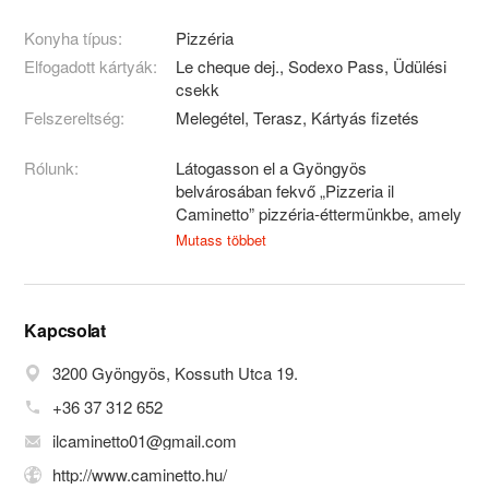
Konyha típus:
Pizzéria
Elfogadott kártyák:
Le cheque dej., Sodexo Pass, Üdülési
csekk
Felszereltség:
Melegétel, Terasz, Kártyás fizetés
Rólunk:
Látogasson el a Gyöngyös
belvárosában fekvő „Pizzeria il
Caminetto” pizzéria-éttermünkbe, amely
1991-ben kezdte meg működését
Mutass többet
Észak-Magyarország legelső
fatüzeléses, búbos kemencéjű
pizzériájaként. Az ide ellátogató
vendégeket látványkonyhával és
Kapcsolat
tradicionális, eredeti olasz receptekkel
3200 Gyöngyös, Kossuth Utca 19.
várjuk. Idénynek és alkalomnak
megfelelően az étterem rendelkezik
+36 37 312 652
galériával, pince helyiséggel és
ilcaminetto01@gmail.com
terasszal is!
http://www.caminetto.hu/