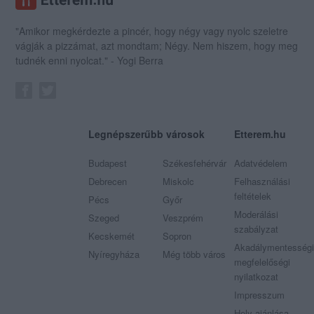
"Amikor megkérdezte a pincér, hogy négy vagy nyolc szeletre
vágják a pizzámat, azt mondtam; Négy. Nem hiszem, hogy meg
tudnék enni nyolcat." - Yogi Berra
Legnépszerűbb városok
Etterem.hu
Budapest
Székesfehérvár
Adatvédelem
Debrecen
Miskolc
Felhasználási
feltételek
Pécs
Győr
Moderálási
Szeged
Veszprém
szabályzat
Kecskemét
Sopron
Akadálymentességi
Nyíregyháza
Még több város
megfelelőségi
nyilatkozat
Impresszum
Hely ajánlása