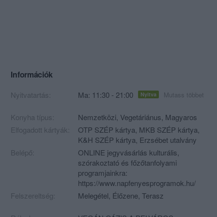
Információk
Nyitvatartás:
Ma: 11:30 - 21:00
Mutass többet
Nyitva
Konyha típus:
Nemzetközi
,
Vegetáriánus
,
Magyaros
Elfogadott kártyák:
OTP SZÉP kártya, MKB SZÉP kártya,
K&H SZÉP kártya, Erzsébet utalvány
Belépő:
ONLINE jegyvásárlás kulturális,
szórakoztató és főzőtanfolyami
programjainkra:
https://www.napfenyesprogramok.hu/
Felszereltség:
Melegétel, Élőzene, Terasz