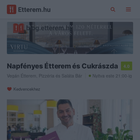
Napfényes Étterem és Cukrászda
4.0
Vegán Étterem
,
Pizzéria
és
Saláta Bár
Nyitva este 21:00-ig
Kedvencekhez