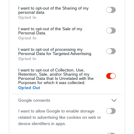
services and may gather and store information including but
not limited to your visit or usage behaviour. You may click to
I want to opt-out of the Sharing of my
personal data.
grant or deny consent to Google and its third-party tags to
Probléma jelentése
Te vagy a tulajdonos?
Opted In
use your data for below specified purposes in below Google
consent section.
I want to opt-out of the Sale of my
Personal Data.
Opted In
I want to opt-out of processing my
Personal Data for Targeted Advertising.
Opted In
I want to opt-out of Collection, Use,
Retention, Sale, and/or Sharing of my
Personal Data that Is Unrelated with the
Purposes for which it was collected.
Opted Out
Google consents
I want to allow Google to enable storage
related to advertising like cookies on web or
device identifiers in apps.