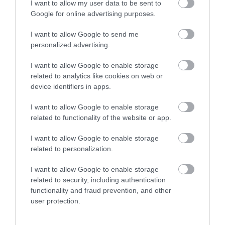
I want to allow my user data to be sent to
Google for online advertising purposes.
I want to allow Google to send me
personalized advertising.
Értékelések
I want to allow Google to enable storage
5
1
4.0
related to analytics like cookies on web or
4
0
device identifiers in apps.
3
1
I want to allow Google to enable storage
2
0
related to functionality of the website or app.
1
0
I want to allow Google to enable storage
Összesen 2
related to personalization.
I want to allow Google to enable storage
related to security, including authentication
functionality and fraud prevention, and other
user protection.