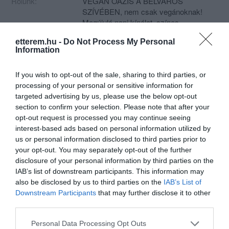
Rólunk:
VEGÁN OÁZIS A BELVÁROS
SZÍVÉBEN, nem csak vegánoknak!
Megújuló napi kínálat, színes
programok, szívélyes vendéglátás!
Mutass többet
etterem.hu -
Do Not Process My Personal
Asztalfoglalás, jegyelővétel: +36 20 311
Information
0313
Terembérlés, privát rendezvények: +36
If you wish to opt-out of the sale, sharing to third parties, or
30 991 0595
Kapcsolat
processing of your personal or sensitive information for
Programok: +36 30 231 6128
1053 Budapest, Ferenciek tere 2.
targeted advertising by us, please use the below opt-out
A 15 fő feletti foglalásokat az
section to confirm your selection. Please note that after your
info@napfenyesetterem.hu e-mail
+36 20 311 0313
opt-out request is processed you may continue seeing
címen fogadjuk. Várjuk Önöket
info@napfenyesetterem.hu
interest-based ads based on personal information utilized by
szeretettel!
us or personal information disclosed to third parties prior to
https://napfenyesetterem.hu/
your opt-out. You may separately opt-out of the further
fb.com/NapfenyesEtterem/
disclosure of your personal information by third parties on the
IAB’s list of downstream participants. This information may
also be disclosed by us to third parties on the
IAB’s List of
Downstream Participants
that may further disclose it to other
third parties.
Please note that this website/app uses one or more Google
Personal Data Processing Opt Outs