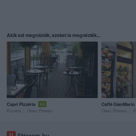
Akik ezt megnézték, ezeket is megnézték...
Capri Pizzéria
Caffé GianMario
5.0
Pizzéria
Olasz Étterem
Olasz Étterem
K