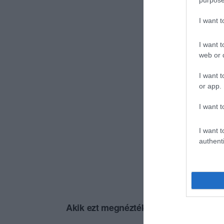
purpose
I want 
I want t
web or d
I want t
or app.
I want t
I want t
authenti
Akik ezt megnézték, ezeket is megnézt