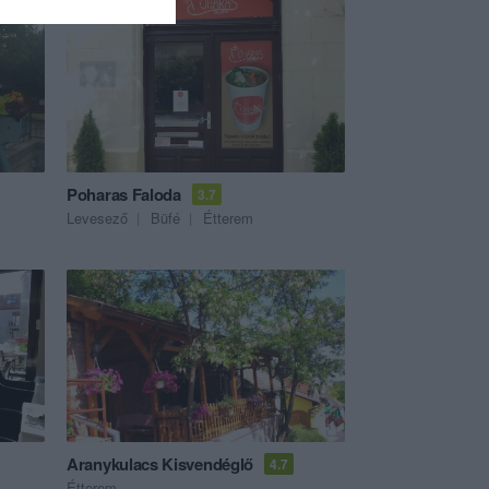
Poharas Faloda
3.7
Levesező
Büfé
Étterem
Aranykulacs Kisvendéglő
4.7
Étterem