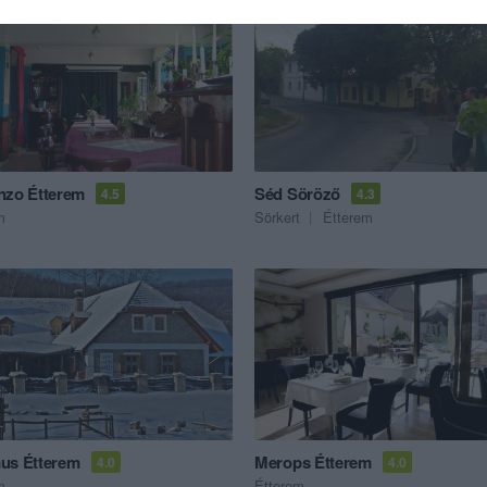
nzo Étterem
Séd Söröző
4.5
4.3
m
Sörkert
Étterem
us Étterem
Merops Étterem
4.0
4.0
m
Étterem