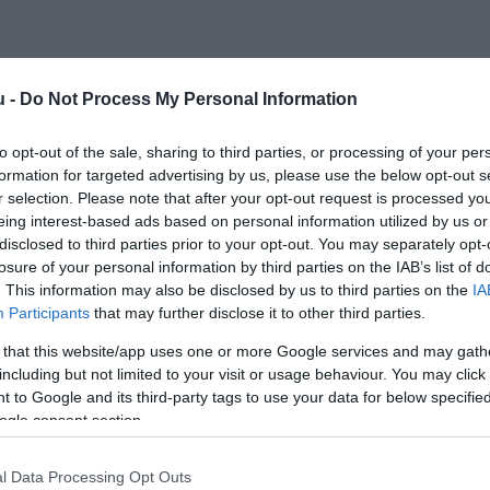
u -
Do Not Process My Personal Information
to opt-out of the sale, sharing to third parties, or processing of your per
formation for targeted advertising by us, please use the below opt-out s
Kap
r selection. Please note that after your opt-out request is processed y
eing interest-based ads based on personal information utilized by us or
Mutass többet
Nyitva
disclosed to third parties prior to your opt-out. You may separately opt-
losure of your personal information by third parties on the IAB’s list of
. This information may also be disclosed by us to third parties on the
IA
ia
,
Ételbár
Participants
that may further disclose it to other third parties.
KB SZÉP kártya, K&H SZÉP kártya, Erzsébet utalvány,
 restaurant
 that this website/app uses one or more Google services and may gath
Kártyás fizetés
including but not limited to your visit or usage behaviour. You may click 
 to Google and its third-party tags to use your data for below specifi
ogle consent section.
l Data Processing Opt Outs