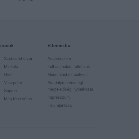
árosok
Etterem.hu
Székesfehérvár
Adatvédelem
Miskolc
Felhasználási feltételek
Győr
Moderálási szabályzat
Veszprém
Akadálymentességi
megfelelőségi nyilatkozat
Sopron
Impresszum
Még több város
Hely ajánlása