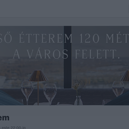
rem
a este 22:00-ig