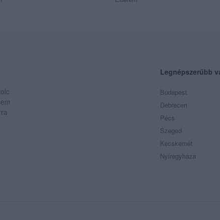
Legnépszerűbb v
olc
Budapest
 Nem
Debrecen
rra
Pécs
Szeged
Kecskemét
Nyíregyháza