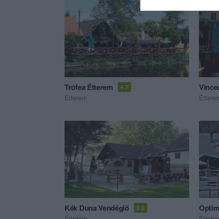
Trófea Étterem
Vince
4.7
Étterem
Éttere
Kék Duna Vendéglő
Optim
5.0
Étterem
Éttere