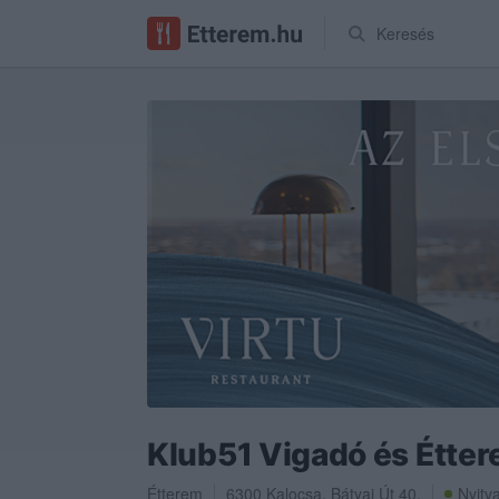
Keresés
Klub51 Vigadó és Étte
Étterem
6300
Kalocsa
,
Bátyai Út 40.
Nyitv