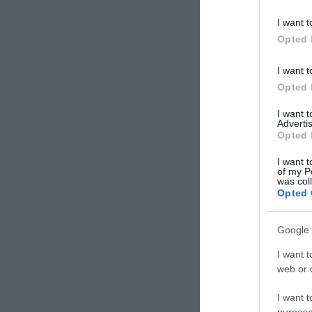
I want t
Opted 
I want t
Opted 
I want 
Advertis
Opted 
I want t
of my P
was col
Opted 
Google 
I want t
web or d
I want t