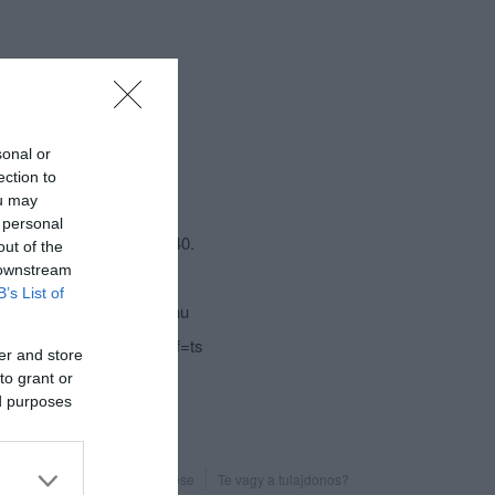
sonal or
ection to
csolat
ou may
 personal
6300 Kalocsa, Bátyai Út 40.
out of the
 downstream
+36 78 461 038
B’s List of
klub51vigado@citromail.hu
fb.com/Klub51Vigado?fref=ts
er and store
to grant or
ed purposes
Probléma jelentése
Te vagy a tulajdonos?