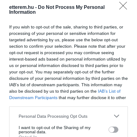
megvásárolhatod de ki is bérelheted a
etterem.hu -
Do Not Process My Personal
kiegészítőket, ruhákat.
Kapcsolat
Information
Logikai szabaduló játék, tetováló szalon
1072 Budapest, Dob utca 18.
és egy hajnalig nyitva tartó buli lakás.
If you wish to opt-out of the sale, sharing to third parties, or
+36 30 934 9434
processing of your personal or sensitive information for
targeted advertising by us, please use the below opt-out
info@lokalbar.hu
section to confirm your selection. Please note that after your
www.lokalbar.hu
opt-out request is processed you may continue seeing
interest-based ads based on personal information utilized by
fb.com/pages/Lokál-Kávézó-és-Bár/152848808099557
us or personal information disclosed to third parties prior to
your opt-out. You may separately opt-out of the further
disclosure of your personal information by third parties on the
IAB’s list of downstream participants. This information may
also be disclosed by us to third parties on the
IAB’s List of
Downstream Participants
that may further disclose it to other
third parties.
Please note that this website/app uses one or more Google
Personal Data Processing Opt Outs
Probléma jelentése
Te vagy a tulajdonos?
services and may gather and store information including but
not limited to your visit or usage behaviour. You may click to
I want to opt-out of the Sharing of my
personal data.
grant or deny consent to Google and its third-party tags to