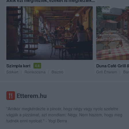
Akik ezt megnézték, ezeket is megnézték...
Szimpla kert
Duna Café Grill 
4.6
Sörkert
Romkocsma
Bisztró
Grill Étterem
Bár
"Amikor megkérdezte a pincér, hogy négy vagy nyolc szeletre
vágják a pizzámat, azt mondtam; Négy. Nem hiszem, hogy meg
tudnék enni nyolcat." - Yogi Berra