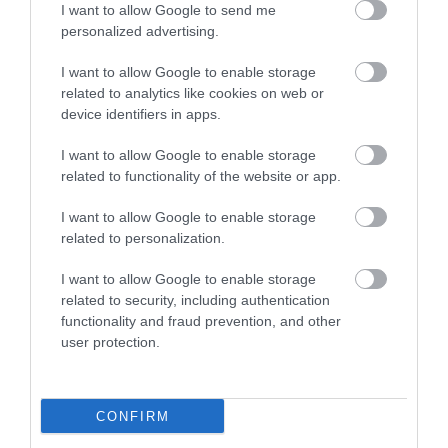
I want to allow Google to send me
5
1
personalized advertising.
3.0
4
0
I want to allow Google to enable storage
3
0
related to analytics like cookies on web or
2
0
device identifiers in apps.
1
1
I want to allow Google to enable storage
Összesen 2
related to functionality of the website or app.
I want to allow Google to enable storage
related to personalization.
I want to allow Google to enable storage
related to security, including authentication
functionality and fraud prevention, and other
user protection.
CONFIRM
Értékelem