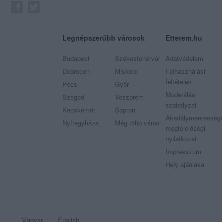
Legnépszerűbb városok
Etterem.hu
Budapest
Székesfehérvár
Adatvédelem
Debrecen
Miskolc
Felhasználási
feltételek
Pécs
Győr
Moderálási
Szeged
Veszprém
szabályzat
Kecskemét
Sopron
Akadálymentességi
Nyíregyháza
Még több város
megfelelőségi
nyilatkozat
Impresszum
Hely ajánlása
Magyar
English