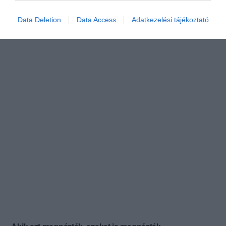
Data Deletion
Data Access
Adatkezelési tájékoztató