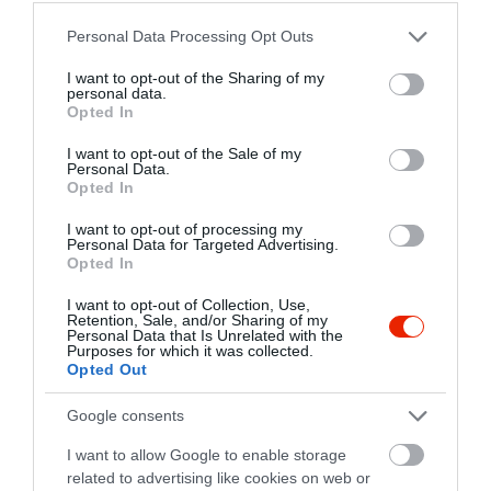
Please note that this website/app uses one or more Google
Personal Data Processing Opt Outs
services and may gather and store information including but
not limited to your visit or usage behaviour. You may click to
I want to opt-out of the Sharing of my
personal data.
grant or deny consent to Google and its third-party tags to
Opted In
use your data for below specified purposes in below Google
consent section.
I want to opt-out of the Sale of my
Personal Data.
Opted In
I want to opt-out of processing my
Personal Data for Targeted Advertising.
Opted In
I want to opt-out of Collection, Use,
Retention, Sale, and/or Sharing of my
Personal Data that Is Unrelated with the
Purposes for which it was collected.
Opted Out
Google consents
Értékelések
Értékeld Te is
I want to allow Google to enable storage
related to advertising like cookies on web or