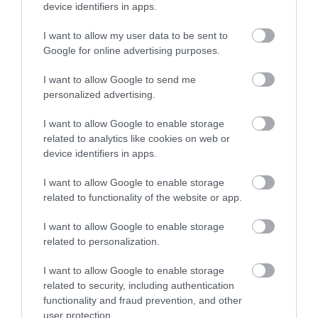
5
1
device identifiers in apps.
3.0
4
0
I want to allow my user data to be sent to
3
0
Google for online advertising purposes.
2
0
1
1
I want to allow Google to send me
personalized advertising.
Összesen 2
I want to allow Google to enable storage
related to analytics like cookies on web or
device identifiers in apps.
Nagyon meg voltam elégedve
mindennel.
I want to allow Google to enable storage
related to functionality of the website or app.
Jelentés
Baloghné Zsótér Éva
I want to allow Google to enable storage
2010. Július 15.
related to personalization.
I want to allow Google to enable storage
related to security, including authentication
functionality and fraud prevention, and other
Értékeld Te is!
user protection.