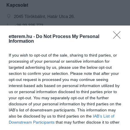
Kapcsolat
2045 Törökbálint, Határ Utca 26.
+36 23 335 773
info@lovagkiraly.hu
etterem.hu -
Do Not Process My Personal
Information
http://www.lovagkiraly.hu
https://www.facebook.com/Lovagkiraly
If you wish to opt-out of the sale, sharing to third parties, or
processing of your personal or sensitive information for
targeted advertising by us, please use the below opt-out
section to confirm your selection. Please note that after your
opt-out request is processed you may continue seeing
interest-based ads based on personal information utilized by
us or personal information disclosed to third parties prior to
your opt-out. You may separately opt-out of the further
disclosure of your personal information by third parties on the
Probléma jelentése
Te vagy a tulajdonos?
IAB’s list of downstream participants. This information may
also be disclosed by us to third parties on the
IAB’s List of
Downstream Participants
that may further disclose it to other
third parties.