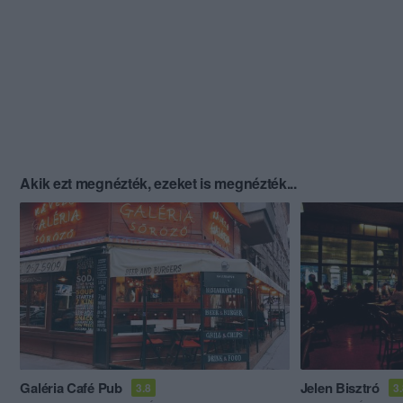
Akik ezt megnézték, ezeket is megnézték...
Galéria Café Pub
Jelen Bisztró
3.8
3