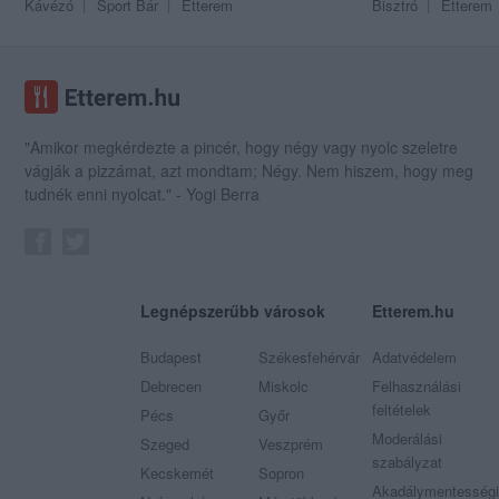
Kávézó
Sport Bár
Étterem
Bisztró
Étterem
"Amikor megkérdezte a pincér, hogy négy vagy nyolc szeletre
vágják a pizzámat, azt mondtam; Négy. Nem hiszem, hogy meg
tudnék enni nyolcat." - Yogi Berra
Legnépszerűbb városok
Etterem.hu
Budapest
Székesfehérvár
Adatvédelem
Debrecen
Miskolc
Felhasználási
feltételek
Pécs
Győr
Moderálási
Szeged
Veszprém
szabályzat
Kecskemét
Sopron
Akadálymentességi