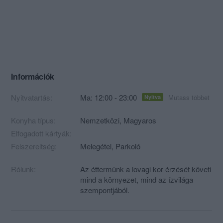
Információk
Nyitvatartás:
Ma: 12:00 - 23:00
Mutass többet
Nyitva
Konyha típus:
Nemzetközi
,
Magyaros
Elfogadott kártyák:
Felszereltség:
Melegétel, Parkoló
Rólunk:
Az éttermünk a lovagi kor érzését követi
mind a környezet, mind az ízvilága
szempontjából.