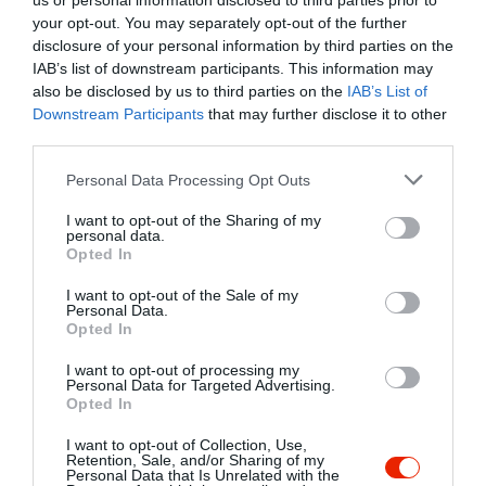
us or personal information disclosed to third parties prior to
your opt-out. You may separately opt-out of the further
disclosure of your personal information by third parties on the
IAB’s list of downstream participants. This information may
also be disclosed by us to third parties on the
IAB’s List of
Downstream Participants
that may further disclose it to other
third parties.
Please note that this website/app uses one or more Google
Personal Data Processing Opt Outs
services and may gather and store information including but
not limited to your visit or usage behaviour. You may click to
I want to opt-out of the Sharing of my
personal data.
grant or deny consent to Google and its third-party tags to
Opted In
use your data for below specified purposes in below Google
consent section.
I want to opt-out of the Sale of my
Personal Data.
Értékelések
Értékeld Te is
Opted In
5
I want to opt-out of processing my
0
4.0
Personal Data for Targeted Advertising.
4
2
Opted In
3
0
I want to opt-out of Collection, Use,
2
0
Retention, Sale, and/or Sharing of my
Personal Data that Is Unrelated with the
1
0