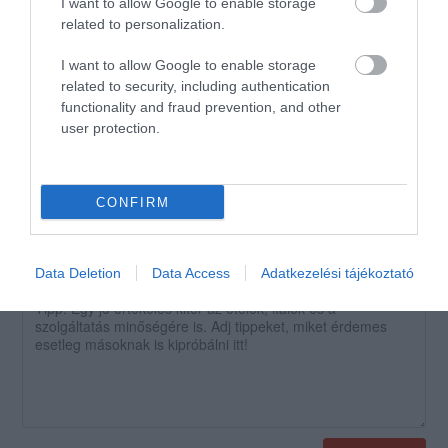
I want to allow Google to enable storage
válasszuk. Szakértő pincér áll
2008. Február 24.
related to personalization.
a rendelkezésünkre. Az
étlapon ugyan nincs túl sok
I want to allow Google to enable storage
related to security, including authentication
étel, de ami van az
functionality and fraud prevention, and other
kifogástalanul van elkészítve.
user protection.
Jelentés
CONFIRM
Értékeld Te is!
Data Deletion
Data Access
Adatkezelési tájékoztató