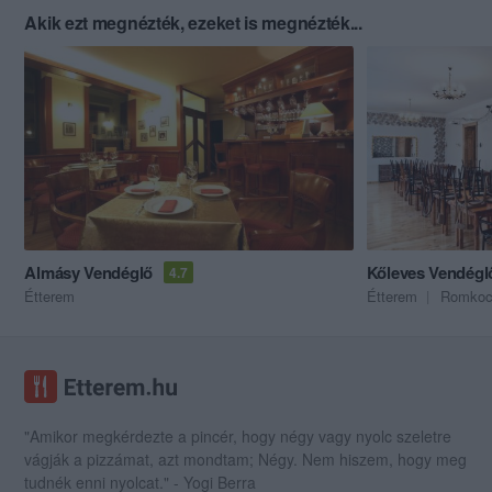
Akik ezt megnézték, ezeket is megnézték...
Almásy Vendéglő
Kőleves Vendéglő
4.7
Étterem
Étterem
Romko
"Amikor megkérdezte a pincér, hogy négy vagy nyolc szeletre
vágják a pizzámat, azt mondtam; Négy. Nem hiszem, hogy meg
tudnék enni nyolcat." - Yogi Berra