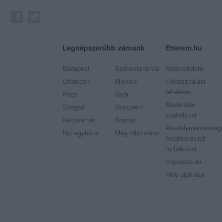
Legnépszerűbb városok
Etterem.hu
Budapest
Székesfehérvár
Adatvédelem
Debrecen
Miskolc
Felhasználási
feltételek
Pécs
Győr
Moderálási
Szeged
Veszprém
szabályzat
Kecskemét
Sopron
Akadálymentességi
Nyíregyháza
Még több város
megfelelőségi
nyilatkozat
Impresszum
Hely ajánlása