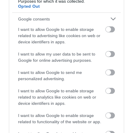
Purposes for which it was collected.
Opted Out
Összesen 2
Google consents
I want to allow Google to enable storage
Bár az ételek finomak voltak,
related to advertising like cookies on web or
éhes maradtam a három
device identifiers in apps.
fogásos vacsora után (ami
I want to allow my user data to be sent to
6000 HUF, csak az étel). A
v...@vassg.hu
Google for online advertising purposes.
borok kivállóak, a felszolgálók
2008. December 18.
kedvesek és profik. Az árak
I want to allow Google to send me
szerintem kicsit elszálltak.
personalized advertising.
Jelentés
I want to allow Google to enable storage
related to analytics like cookies on web or
device identifiers in apps.
A borimádók kedvelt helye. A
I want to allow Google to enable storage
bort 4cl-ben mérik, de ez
related to functionality of the website or app.
lehetővé teszi, hogy minden
fogáshoz a megfelelőt
x y