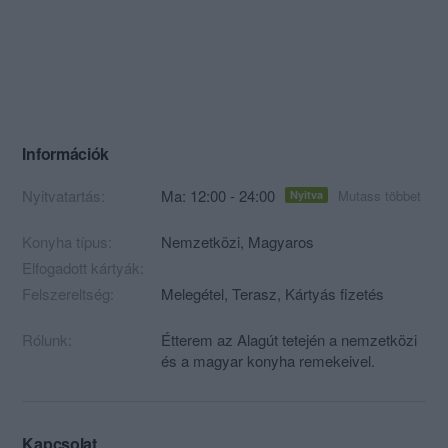
Információk
Nyitvatartás:
Ma: 12:00 - 24:00
Mutass többet
Nyitva
Konyha típus:
Nemzetközi
,
Magyaros
Elfogadott kártyák:
Felszereltség:
Melegétel, Terasz, Kártyás fizetés
Rólunk:
Étterem az Alagút tetején a nemzetközi
és a magyar konyha remekeivel.
Kapcsolat