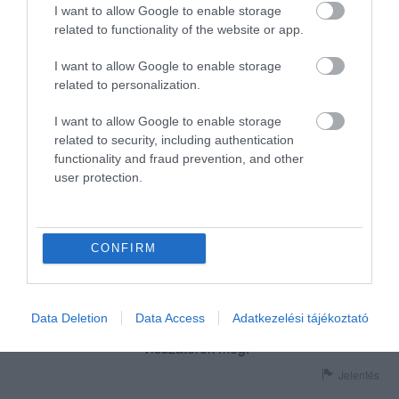
I want to allow Google to enable storage
a vendég kér.
related to functionality of the website or app.
Jelentés
I want to allow Google to enable storage
related to personalization.
Nagyon finom kacsamellet
I want to allow Google to enable storage
ettem. Az étterem szépen ki
related to security, including authentication
van alakítva, van ruhatár, és
functionality and fraud prevention, and other
hangulatos. Pozitív csalódás
user protection.
Firbás György
volt. Parkolni kényelmesen
2011. Március 3.
lehet a közelben, az árak
elfogadhatóak, egyedül a
CONFIRM
felszolgálás volt átlagos. Ilyen
hely kicsit jobbat érdemelne,
viszont a fizetőpincér nagyon
Data Deletion
Data Access
Adatkezelési tájékoztató
korrekt volt. Mindenképp
visszatérek még.
Jelentés