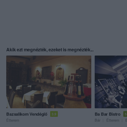
Akik ezt megnézték, ezeket is megnézték...
Bazsalikom Vendéglő
Ba Bar Bistro
3.9
5
Étterem
Bár
Étterem
B