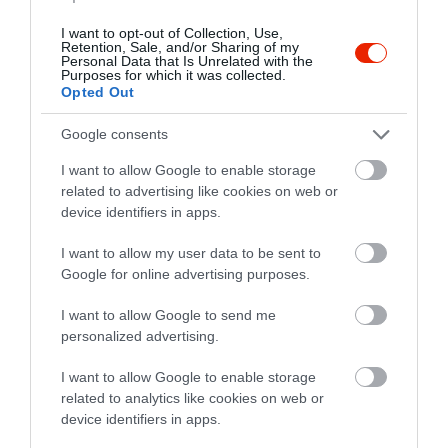
I want to opt-out of Collection, Use,
Retention, Sale, and/or Sharing of my
Personal Data that Is Unrelated with the
Csak ajánlani tudom! Profi
Purposes for which it was collected.
kiszolgálás, tökéletes ételek!
Opted Out
Fenséges ízek, tálalás, kiváló
italkínálat. Az étterem nagyon
Google consents
Sneff Renáta
szép!
2018. Március 11.
I want to allow Google to enable storage
Jelentés
related to advertising like cookies on web or
device identifiers in apps.
I want to allow my user data to be sent to
Az étterem szép. Sajnos
Google for online advertising purposes.
hétköznap este nem volt
I want to allow Google to send me
konyha, így enni nem lehetett.
personalized advertising.
Nem azt hozták ki, amit
Csipke Rózsa
rendeltünk, és a pincér még
2017. Május 31.
I want to allow Google to enable storage
poénkodott is, pedig inkább az
related to analytics like cookies on web or
lett volna a dolga, hogy
device identifiers in apps.
pontosan azt szolgálja fel, amit