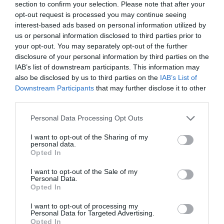
3.5
section to confirm your selection. Please note that after your
4
1
opt-out request is processed you may continue seeing
3
0
interest-based ads based on personal information utilized by
2
0
us or personal information disclosed to third parties prior to
1
2
your opt-out. You may separately opt-out of the further
disclosure of your personal information by third parties on the
Összesen 6
IAB’s list of downstream participants. This information may
also be disclosed by us to third parties on the
IAB’s List of
Downstream Participants
that may further disclose it to other
third parties.
Életem legrosszabb éttermes
élménye eddig. Az étel kóstoló
Please note that this website/app uses one or more Google
Personal Data Processing Opt Outs
services and may gather and store information including but
mennyiségű volt. Alig négy
not limited to your visit or usage behaviour. You may click to
I want to opt-out of the Sharing of my
kanál étel, négyezer forintért.
E&#039;las Mir
personal data.
grant or deny consent to Google and its third-party tags to
A 'szarvasgombás rizottó'-ban
2019. Január 31.
Opted In
use your data for below specified purposes in below Google
KETTŐ szelet gomba volt. A
consent section.
I want to opt-out of the Sale of my
csokoládé mousse ehetetlen.
Personal Data.
Opted In
A vásárlók könyvét kértem, de
nem kaptam meg.
I want to opt-out of processing my
Personal Data for Targeted Advertising.
Jelentés
Opted In