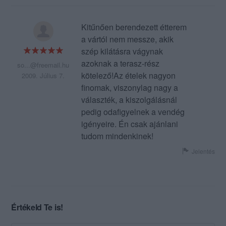
Kitűnően berendezett étterem
a vártól nem messze, akik
szép kilátásra vágynak
azoknak a terasz-rész
so...@freemail.hu
kötelező!Az ételek nagyon
2009. Július 7.
finomak, viszonylag nagy a
választék, a kiszolgálásnál
pedig odafigyelnek a vendég
igényeire. Én csak ajánlani
tudom mindenkinek!
Jelentés
Értékeld Te is!