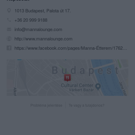
1013 Budapest, Palota út 17.
+36 20 999 9188
info@mannalounge.com
http://www.mannalounge.com
https://www.facebook.com/pages/Manna-Étterem/176210038779?id=176210038779&sk
Probléma jelentése
Te vagy a tulajdonos?