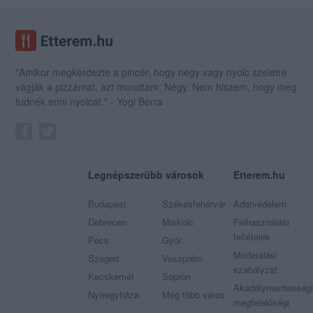
"Amikor megkérdezte a pincér, hogy négy vagy nyolc szeletre
vágják a pizzámat, azt mondtam; Négy. Nem hiszem, hogy meg
tudnék enni nyolcat." - Yogi Berra
Legnépszerűbb városok
Etterem.hu
Budapest
Székesfehérvár
Adatvédelem
Debrecen
Miskolc
Felhasználási
feltételek
Pécs
Győr
Moderálási
Szeged
Veszprém
szabályzat
Kecskemét
Sopron
Akadálymentességi
Nyíregyháza
Még több város
megfelelőségi