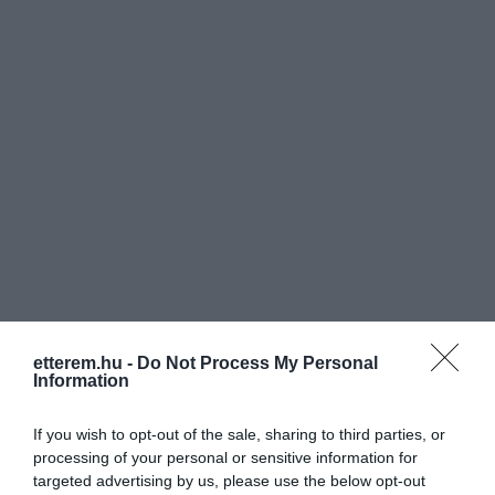
etterem.hu -
Do Not Process My Personal
Information
Értékelések
Értékeld Te is
If you wish to opt-out of the sale, sharing to third parties, or
processing of your personal or sensitive information for
5
3
targeted advertising by us, please use the below opt-out