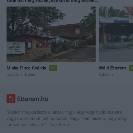
Akik ezt megnézték, ezeket is megnézték...
Miska Pince Csárda
Móló Étterem
5.0
5
Csárda
Étterem
Étterem
"Amikor megkérdezte a pincér, hogy négy vagy nyolc szeletre
vágják a pizzámat, azt mondtam; Négy. Nem hiszem, hogy meg
tudnék enni nyolcat." - Yogi Berra