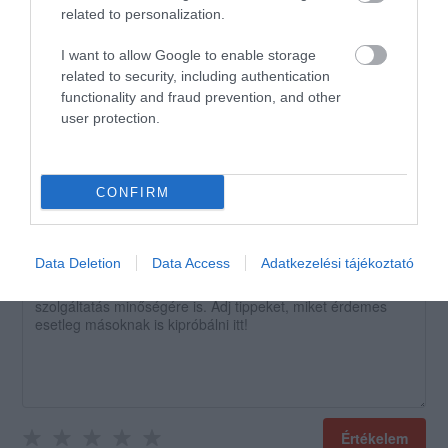
related to personalization.
családias hely, finom ételek,
nagyon szeretjük!
I want to allow Google to enable storage
related to security, including authentication
Jelentés
functionality and fraud prevention, and other
Fehér Panna
user protection.
2016. Július 22.
CONFIRM
Értékeld Te is!
Data Deletion
Data Access
Adatkezelési tájékoztató
Értékelem