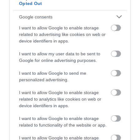
Opted Out
Értékelések
Értékeld Te is
Google consents
5
4
5.0
I want to allow Google to enable storage
4
0
related to advertising like cookies on web or
3
0
device identifiers in apps.
2
0
I want to allow my user data to be sent to
1
0
Google for online advertising purposes.
Összesen 4
I want to allow Google to send me
personalized advertising.
Hangulatos hely, kitűnő
I want to allow Google to enable storage
related to analytics like cookies on web or
konyha, a csoki mousse
device identifiers in apps.
kötelező!
Faludi Katalin
Jelentés
I want to allow Google to enable storage
2016. Július 22.
related to functionality of the website or app.
I want to allow Google to enable storage