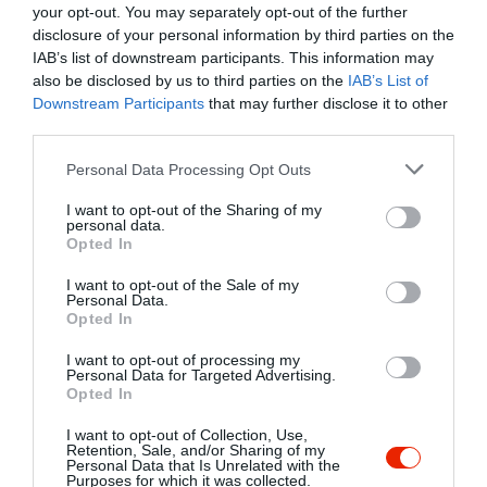
VÁLLALJA MEGBÍZHATÓ,
your opt-out. You may separately opt-out of the further
TAPASZTALATTAL RENDELKEZŐ
disclosure of your personal information by third parties on the
CSAPATUNK!
IAB’s list of downstream participants. This information may
NYITVATARTÁS: május 1. - szeptember
also be disclosed by us to third parties on the
IAB’s List of
12.
Downstream Participants
that may further disclose it to other
third parties.
Please note that this website/app uses one or more Google
Personal Data Processing Opt Outs
services and may gather and store information including but
not limited to your visit or usage behaviour. You may click to
I want to opt-out of the Sharing of my
personal data.
grant or deny consent to Google and its third-party tags to
Opted In
use your data for below specified purposes in below Google
consent section.
I want to opt-out of the Sale of my
Personal Data.
Opted In
I want to opt-out of processing my
Personal Data for Targeted Advertising.
Opted In
I want to opt-out of Collection, Use,
Retention, Sale, and/or Sharing of my
Personal Data that Is Unrelated with the
Purposes for which it was collected.