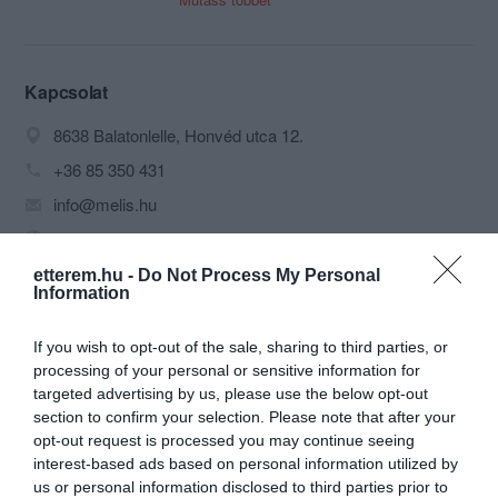
Vendégeink a zöld és virágzó növények
hűsítő árnyékában választhatnak az
egyszerű, hagyományos és a
különleges, ínycsiklandozó ételeink
Kapcsolat
közül. A napozni, fürdőzni vágyó
8638 Balatonlelle, Honvéd utca 12.
vendégeink vízparti
látványkonyhánkban kóstolhatják meg
+36 85 350 431
grillételeinket, friss gyümölcsből készült
info@melis.hu
jeges italainkat, fantáziadús
koktéljainkat. Étlapunkon megtalálhatók
www.melis.hu
a tradicionális magyar konyha ízei, de
fb.com/melispanzio
ízelítőt adunk a mediterrán világ
etterem.hu -
Do Not Process My Personal
Information
kincseiből. GYERMEKKEL ÉRKEZŐ
VENDÉGEINK PIHENÉSÉT
ÉTTERMÜNK KERTJÉNEK
If you wish to opt-out of the sale, sharing to third parties, or
JÁTSZÓTERE teszi még kellemesebbé.
processing of your personal or sensitive information for
Éttermünkben hangulatos és
targeted advertising by us, please use the below opt-out
szórakoztató zenés, műsoros estekkel
section to confirm your selection. Please note that after your
tesszük emlékezetesebbé pihenésüket.
opt-out request is processed you may continue seeing
RENDEZVÉNYEK SZERVEZÉSÉT,
interest-based ads based on personal information utilized by
Probléma jelentése
Te vagy a tulajdonos?
LEBONYOLÍTÁSÁT ÖRÖMMEL
us or personal information disclosed to third parties prior to