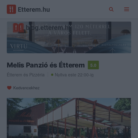
Melis Panzió és Étterem
5.0
Étterem
és
Pizzéria
Nyitva este 22:00-ig
Kedvencekhez