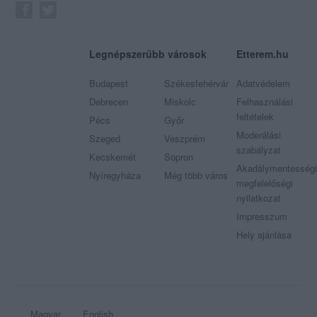
Legnépszerűbb városok
Etterem.hu
Budapest
Székesfehérvár
Adatvédelem
Debrecen
Miskolc
Felhasználási
feltételek
Pécs
Győr
Moderálási
Szeged
Veszprém
szabályzat
Kecskemét
Sopron
Akadálymentességi
Nyíregyháza
Még több város
megfelelőségi
nyilatkozat
Impresszum
Hely ajánlása
Magyar
English