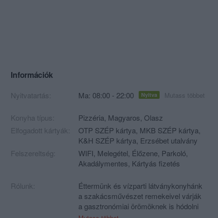
Információk
Nyitvatartás:
Ma: 08:00 - 22:00
Mutass többet
Nyitva
Konyha típus:
Pizzéria
,
Magyaros
,
Olasz
Elfogadott kártyák:
OTP SZÉP kártya, MKB SZÉP kártya,
K&H SZÉP kártya, Erzsébet utalvány
Felszereltség:
WIFI, Melegétel, Élőzene, Parkoló,
Akadálymentes, Kártyás fizetés
Rólunk:
Éttermünk és vízparti látványkonyhánk
a szakácsművészet remekeivel várják
a gasztronómiai örömöknek is hódolni
vágyókat, vagy csak a megéhezőket.
Mutass többet