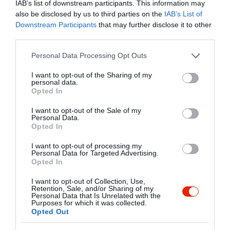
IAB’s list of downstream participants. This information may
hangulatos vendéglőnk egész éven át
also be disclosed by us to third parties on the
IAB’s List of
várja Tisztelt Vendégeit! Kényelmes,
Kapcsolat
Downstream Participants
that may further disclose it to other
tiszta, otthonosan felszerelt, erkélyes
third parties.
8360 Keszthely, Kisfaludy utca 20.
szobákkal, parkolási lehetőséggel,
igényes sokszínű "Monarchiás"
Please note that this website/app uses one or more Google
Personal Data Processing Opt Outs
+36 30 911 9329
konyhával, balatoni halételek és helyi,
services and may gather and store information including but
monarchiahaz@keszthelynet.hu
házi különlegességek széles
not limited to your visit or usage behaviour. You may click to
I want to opt-out of the Sharing of my
personal data.
választékával, megfizethető, reális
grant or deny consent to Google and its third-party tags to
http://www.monarchia-haz.eoldal.hu/
Opted In
árakkal állunk Vendégeink megtisztelő
use your data for below specified purposes in below Google
fb.com/monarchia/timeline
szolgálatára!
consent section.
I want to opt-out of the Sale of my
Personal Data.
Opted In
I want to opt-out of processing my
Personal Data for Targeted Advertising.
Opted In
I want to opt-out of Collection, Use,
Retention, Sale, and/or Sharing of my
Personal Data that Is Unrelated with the
Probléma jelentése
Te vagy a tulajdonos?
Purposes for which it was collected.
Opted Out