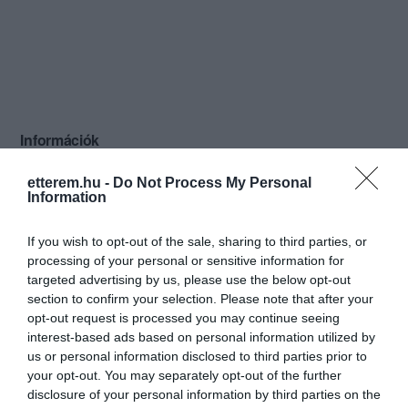
Információk
Nyitvatartás:
Ma: 12:00 - 15:00
Mutass többet
etterem.hu -
Do Not Process My Personal
Information
Konyha típus:
Nemzetközi
If you wish to opt-out of the sale, sharing to third parties, or
Elfogadott kártyák:
processing of your personal or sensitive information for
Felszereltség:
Melegétel, Terasz, Parkoló
targeted advertising by us, please use the below opt-out
section to confirm your selection. Please note that after your
Rólunk:
Keszthely szívében, az újjászületett
opt-out request is processed you may continue seeing
belvárosban, Fő tértől, sétálóutcától,
interest-based ads based on personal information utilized by
múzeumoktól, helyi látványosságoktól,
us or personal information disclosed to third parties prior to
és Festetics kastélytól "saroknyira",
Mutass többet
your opt-out. You may separately opt-out of the further
Balaton parttól gyalog 15-20 percre,
disclosure of your personal information by third parties on the
családias vendégházunk és kedvelt,