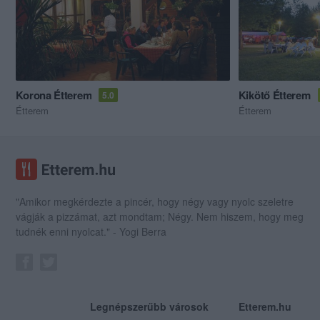
Korona Étterem
Kikötő Étterem
5.0
Étterem
Étterem
"Amikor megkérdezte a pincér, hogy négy vagy nyolc szeletre
vágják a pizzámat, azt mondtam; Négy. Nem hiszem, hogy meg
tudnék enni nyolcat." - Yogi Berra
Legnépszerűbb városok
Etterem.hu