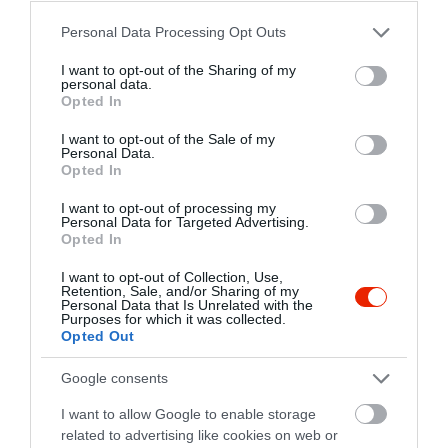
Please note that this website/app uses one or more Google
Personal Data Processing Opt Outs
services and may gather and store information including but
not limited to your visit or usage behaviour. You may click to
I want to opt-out of the Sharing of my
personal data.
grant or deny consent to Google and its third-party tags to
Opted In
use your data for below specified purposes in below Google
consent section.
I want to opt-out of the Sale of my
Personal Data.
Opted In
I want to opt-out of processing my
Personal Data for Targeted Advertising.
Opted In
I want to opt-out of Collection, Use,
Retention, Sale, and/or Sharing of my
Personal Data that Is Unrelated with the
Purposes for which it was collected.
Opted Out
Google consents
Értékelések
Értékeld Te is
I want to allow Google to enable storage
related to advertising like cookies on web or