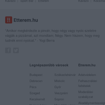
Kávézó
Sport Bár
Étterem
Kávézó
Kocsma
"Amikor megkérdezte a pincér, hogy négy vagy nyolc szeletre
vágják a pizzámat, azt mondtam; Négy. Nem hiszem, hogy meg
tudnék enni nyolcat." - Yogi Berra
Legnépszerűbb városok
Etterem.hu
Budapest
Székesfehérvár
Adatvédelem
Debrecen
Miskolc
Felhasználási
feltételek
Pécs
Győr
Moderálási
Szeged
Veszprém
szabályzat
Kecskemét
Sopron
Akadálymentességi