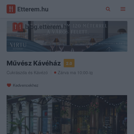
Művész Kávéház
2.0
Cukrászda
és
Kávézó
Zárva ma 10:00-ig
Kedvencekhez