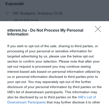
Művész Kávéház a neve. Késői
Kapcsolat
biedermeier be- rendezése 1973-tól
1061 Budapest, Andrássy Út 29.
iparművészeti védettséget élvez.
+36 70 333 2116
info@muveszkavehaz.hu
etterem.hu -
Do Not Process My Personal
Information
http://muveszkavehaz.hu/
https://www.facebook.com/Muvesz.Kavehazak
If you wish to opt-out of the sale, sharing to third parties, or
processing of your personal or sensitive information for
targeted advertising by us, please use the below opt-out
section to confirm your selection. Please note that after your
opt-out request is processed you may continue seeing
interest-based ads based on personal information utilized by
us or personal information disclosed to third parties prior to
your opt-out. You may separately opt-out of the further
disclosure of your personal information by third parties on the
Probléma jelentése
Te vagy a tulajdonos?
IAB’s list of downstream participants. This information may
also be disclosed by us to third parties on the
IAB’s List of
Downstream Participants
that may further disclose it to other
third parties.