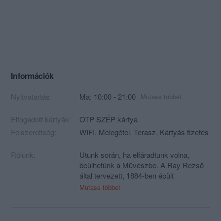
Információk
Nyitvatartás:
Ma: 10:00 - 21:00
Mutass többet
Elfogadott kártyák:
OTP SZÉP kártya
Felszereltség:
WIFI, Melegétel, Terasz, Kártyás fizetés
Rólunk:
Utunk során, ha elfáradtunk volna,
beülhetünk a Művészbe. A Ray Rezső
által tervezett, 1884-ben épült
neoreneszánsz lakóházban, az egykori
Mutass többet
Szenes-palotában lévő vendéglátóhely
Kis-Gerbaud, majd Művész cukrászda
néven funkcionált. Ma hivatalosan