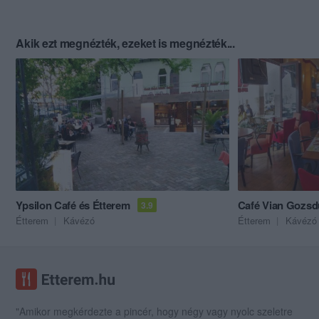
Akik ezt megnézték, ezeket is megnézték...
Ypsilon Café és Étterem
Café Vian Gozsd
3.9
Étterem
Kávézó
Étterem
Kávézó
"Amikor megkérdezte a pincér, hogy négy vagy nyolc szeletre