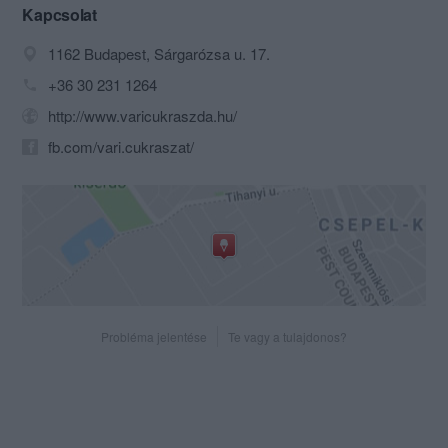
A legtöbb esetben egy impresszió által
Kapcsolat
alkotjuk meg fagylaltjainkat, legyen az a
1162 Budapest, Sárgarózsa u. 17.
“csipkebogyó rózsalekvárral”, vagy a
“balatoni nyár”. Termékeink
+36 30 231 1264
elkészítésekor szem előtt tartjuk az
http://www.varicukraszda.hu/
igényes megformáltságot, a tartalom és
forma egységét, amelybe egyedülálló
fb.com/vari.cukraszat/
ízhatást bújtatunk.
Biotejből dolgozunk, sokféle
biogyümölcsből gondolván ezzel a
tejcukorérzékenyekre, a diétázókra és a
cukorbetegekre is. Alapanyagainkra
odafigyelünk, fontos, hogy ne
tartalmazzanak tartósítószert, káros
adalékanyagot. Vannak fagylalatjaink,
Probléma jelentése
Te vagy a tulajdonos?
amelyeket steviával, szójatejjel vagy
rízstejjel készítünk és minőségi
hozzávalókkal dolgozunk. Arra
törekszünk, hogy ízeink felismerhetőek
legyenek és szenvedélyesek.