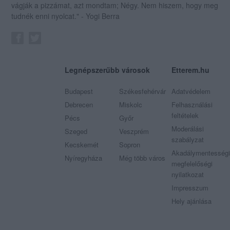
vágják a pizzámat, azt mondtam; Négy. Nem hiszem, hogy meg
tudnék enni nyolcat." - Yogi Berra
Legnépszerűbb városok
Etterem.hu
Budapest
Székesfehérvár
Adatvédelem
Debrecen
Miskolc
Felhasználási
feltételek
Pécs
Győr
Moderálási
Szeged
Veszprém
szabályzat
Kecskemét
Sopron
Akadálymentességi
Nyíregyháza
Még több város
megfelelőségi
nyilatkozat
Impresszum
Hely ajánlása