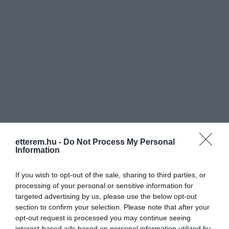
Igyekszünk harmóniára törekedni,
érzékeltetni a kontrasztokat. Úgy
gondoljuk, hogy kizárólag olyan árut
szolgálunk fel a hozzánk betérőknek,
amelyet mi magunk is örömmel és
elégedettséggel fogyasztunk.
Újabb és meglévő fagylaltjainkat a
hozzánk betérő vendégekkel is
megkóstoltatjuk, hiszen egyetlen dolog
inspirál bennünket: vendégeink
elégedettségéből fakadó öröm, ezáltal
vagyunk képesek minden évben újabb
ízvilágok megalkotására.
etterem.hu -
Do Not Process My Personal
Information
Látogasson meg minket, és
megédesítjük a mindennapjait.
If you wish to opt-out of the sale, sharing to third parties, or
processing of your personal or sensitive information for
Értékelések
Értékeld Te is
targeted advertising by us, please use the below opt-out
section to confirm your selection. Please note that after your
5
6
opt-out request is processed you may continue seeing
4
interest-based ads based on personal information utilized by