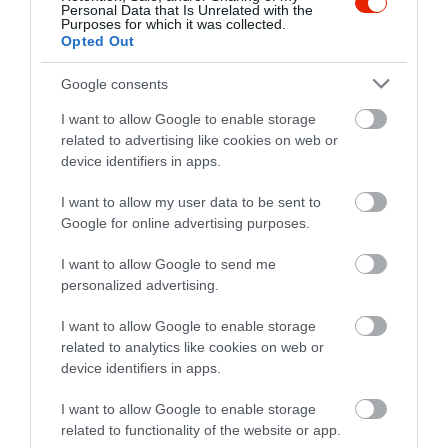
A fagyi biztos finom, de hogy
Personal Data that Is Unrelated with the
Purposes for which it was collected.
egy 850 ft-os epertorta szelet
Opted Out
ilyen rossz legyen!
Az oreo torta is felejthető, a
Luis Suarez
Google consents
kókusztekercs egyenesen
2016. Október 20.
I want to allow Google to enable storage
ehetetlen! Egyedül a
related to advertising like cookies on web or
kókuszgolyó volt finom, de ez
device identifiers in apps.
ne számítson dicséretnek!
I want to allow my user data to be sent to
Jelentés
Google for online advertising purposes.
I want to allow Google to send me
Tegnap vásároltunk három féle
personalized advertising.
süteményt,és sajnos
I want to allow Google to enable storage
mindegyik a kukában végezte.
related to analytics like cookies on web or
az egyiknek fura íze volt,a
Tóth Szilvia
device identifiers in apps.
másik kemény volt és túrós
2016. Január 17.
pedig keserű. nagy csalódás
I want to allow Google to enable storage
volt számomra,mert igencsak
related to functionality of the website or app.