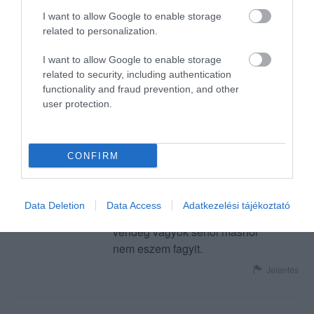
megkérik az árát!
I want to allow Google to enable storage
Jelentés
related to personalization.
I want to allow Google to enable storage
related to security, including authentication
A legjobb fagyi a világon.
functionality and fraud prevention, and other
Pont.
user protection.
Néhány átmeneti és nem is
a_...@freemail.hu
maradó pultost leszámítva
2013. Április 29.
CONFIRM
nagyon kedves és lelkes
gárda.
Data Deletion
Data Access
Adatkezelési tájékoztató
Rendszeres visszajáró
vendég vagyok sehol máshol
nem eszem fagyit.
Jelentés