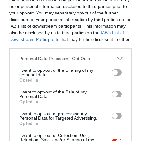
3.9
3
us or personal information disclosed to third parties prior to
3
1
your opt-out. You may separately opt-out of the further
2
0
disclosure of your personal information by third parties on the
1
2
IAB’s list of downstream participants. This information may
also be disclosed by us to third parties on the
IAB’s List of
Összesen 12
Downstream Participants
that may further disclose it to other
third parties.
Please note that this website/app uses one or more Google
Personal Data Processing Opt Outs
A fagyik tényleg nagyon
services and may gather and store information including but
finomak, Sajnos a legutóbb
not limited to your visit or usage behaviour. You may click to
I want to opt-out of the Sharing of my
personal data.
vásárolt gesztenyetorta nem
grant or deny consent to Google and its third-party tags to
Opted In
use your data for below specified purposes in below Google
igazán ízlett. Száraz (regi) volt
Nagy Gab
consent section.
a gesztenye. :(
I want to opt-out of the Sale of my
2021. Május 15.
Personal Data.
A krémes viszont szintén
Opted In
nagyon finom volt!
I want to opt-out of processing my
Jelentés
Personal Data for Targeted Advertising.
Opted In
I want to opt-out of Collection, Use,
Retention, Sale, and/or Sharing of my