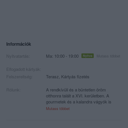
Információk
Nyitvatartás:
Ma: 10:00 - 19:00
Mutass többet
Nyitva
Elfogadott kártyák:
Felszereltség:
Terasz, Kártyás fizetés
Rólunk:
A rendkívüli és a büntetlen öröm
otthonra talált a XVI. kerületben. A
gourmetek és a kalandra vágyók is
kedvükre csemegézhetnek fagylaltjaink
Mutass többet
közül, amelyeket más-más technikákkal
készítünk el.