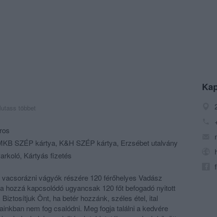
Kap
utass többet
ros
KB SZÉP kártya, K&H SZÉP kártya, Erzsébet utalvány
arkoló, Kártyás fizetés
ni, vacsorázni vágyók részére 120 férőhelyes Vadász
 a hozzá kapcsolódó ugyancsak 120 főt befogadó nyitott
 Biztosítjuk Önt, ha betér hozzánk, széles étel, ital
ainkban nem fog csalódni. Meg fogja találni a kedvére