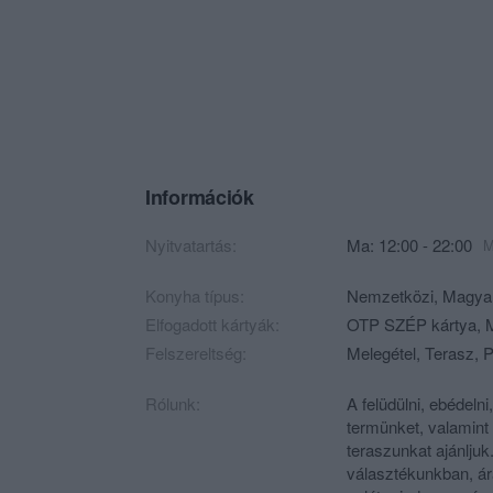
Információk
Nyitvatartás:
Ma: 12:00 - 22:00
M
Konyha típus:
Nemzetközi
,
Magya
Elfogadott kártyák:
OTP SZÉP kártya, M
Felszereltség:
Melegétel, Terasz, P
Rólunk:
A felüdülni, ebédel
termünket, valamint
teraszunkat ajánljuk.
választékunkban, ár