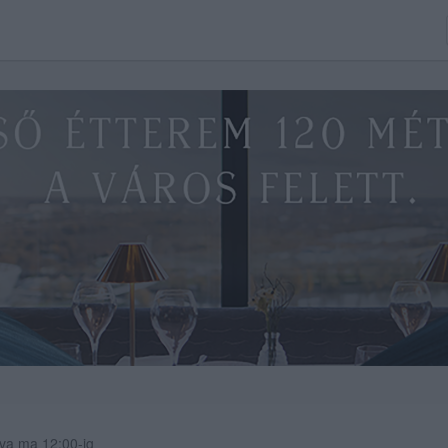
s
va ma 12:00-ig