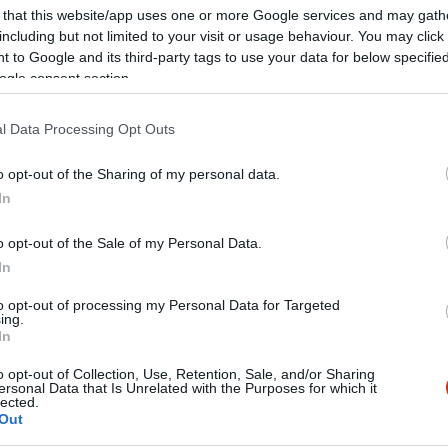
 that this website/app uses one or more Google services and may gath
including but not limited to your visit or usage behaviour. You may click 
 to Google and its third-party tags to use your data for below specifi
ogle consent section.
l Data Processing Opt Outs
o opt-out of the Sharing of my personal data.
In
o opt-out of the Sale of my Personal Data.
In
to opt-out of processing my Personal Data for Targeted
ing.
In
o opt-out of Collection, Use, Retention, Sale, and/or Sharing
n kellemes volt, a felszolgálók nagyon kedvesen és szakszerűe
ersonal Data that Is Unrelated with the Purposes for which it
lected.
, tisztességes, de semmi extra. Viszont a füstölt sajttal és oliv
Out
nyával nagyon finom volt, a túrós palacsinta meggymártással 