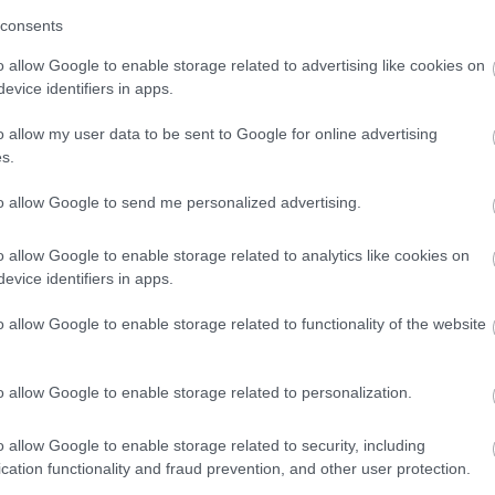
 Összességében nagyon kellemes benyomásunk volt a helyről.
consents
o allow Google to enable storage related to advertising like cookies on
evice identifiers in apps.
on az Árpád fürdőben töltött kellemes nap után, hazafelé mene
o allow my user data to be sent to Google for online advertising
t tartottak azért még Mi is "befértünk". Szerencsére 2 nagy te
s.
reit.
to allow Google to send me personalized advertising.
isa és gyors volt, de átlagos. A kulminális élvezeteket mindket
iemelkedő. Párom, Lazacderék roston zöldségkörettel kért, Én 
o allow Google to enable storage related to analytics like cookies on
evice identifiers in apps.
agymás buirgonyával kértem. Nem volt rossz, de nem nyaltam me
tuk. Szumma-szummárum a hely nem rossz, de nem is jó!
o allow Google to enable storage related to functionality of the website
et mindenkinek,
o allow Google to enable storage related to personalization.
o allow Google to enable storage related to security, including
cation functionality and fraud prevention, and other user protection.