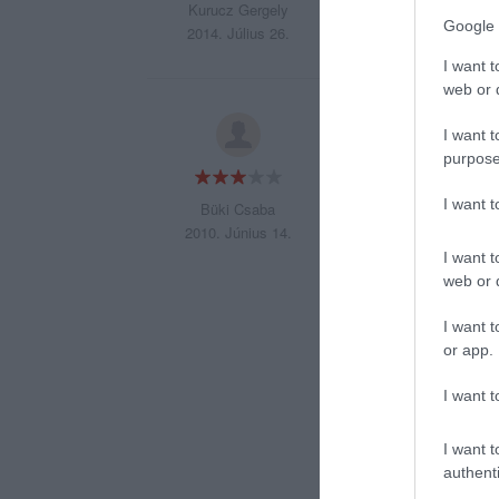
bőségesek voltak.
Kurucz Gergely
Google 
2014. Július 26.
I want t
web or d
Egy Székesfehérvár
I want t
esküvői rendezvény
purpose
zavartuk egymás kö
I want 
Büki Csaba
A kiszolgálás uvar
2010. Június 14.
volt de nem volt k
I want t
web or d
kakukkfüves-lileh
palacsintával zár
I want t
or app.
Bőséget és jókedv
I want t
Veronika és Csabi
I want t
authenti