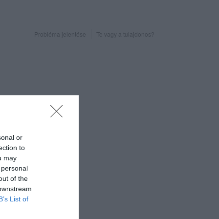
Probléma jelentése
Te vagy a tulajdonos?
sonal or
ection to
ou may
 personal
out of the
 downstream
B’s List of