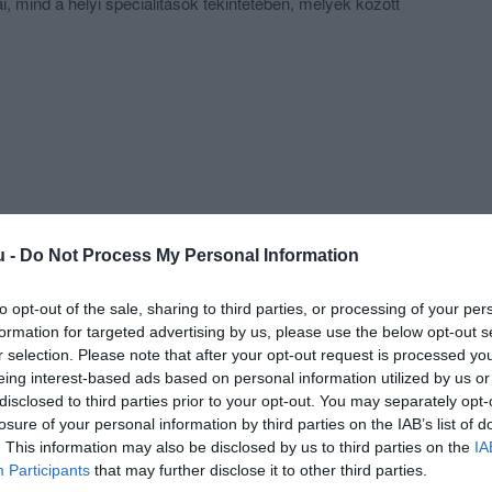
i, mind a helyi specialitások tekintetében, melyek között
alán a legkiemelkedőbbek.
ét végén, a nyári időszakban a hét minden napján zenével
lni vágyó vendégeinket. Azon vendégek részére, akik
lati rendezvények, esküvők, reklámelőadások céljából
ni Nádas Éttermünk szolgáltatásait, kiváló helyszínül
helyes nagytermünk. Amennyiben csoporttal együtt kívánja
ltatásainkat, úgy kínálatunkat, s árainkat az elvárásoknak
uk alakítani.
u -
Do Not Process My Personal Information
to opt-out of the sale, sharing to third parties, or processing of your per
formation for targeted advertising by us, please use the below opt-out s
r selection. Please note that after your opt-out request is processed y
eing interest-based ads based on personal information utilized by us or
disclosed to third parties prior to your opt-out. You may separately opt-
losure of your personal information by third parties on the IAB’s list of
. This information may also be disclosed by us to third parties on the
IA
Participants
that may further disclose it to other third parties.