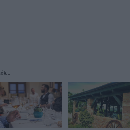
ék...