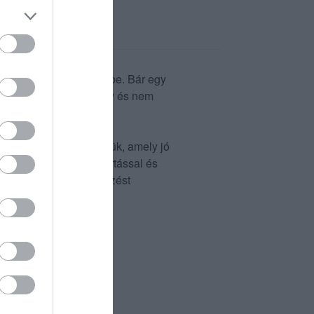
t térünk be az étterembe. Bár egy
remmel rendelkezi a hely és nem
ten Fácánlevessel kezdtük, amely jó
pedig Cápa steak rákmártással és
g az újjaimat. Az étkezést