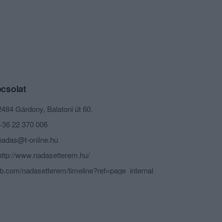
csolat
2484 Gárdony, Balatoni út 60.
+36 22 370 006
nadas@t-online.hu
http://www.nadasetterem.hu/
fb.com/nadasetterem/timeline?ref=page_internal