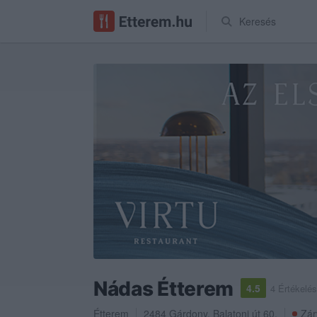
Keresés
Nádas Étterem
4.5
4 Értékelé
Étterem
2484
Gárdony
,
Balatoni út 60.
Zár