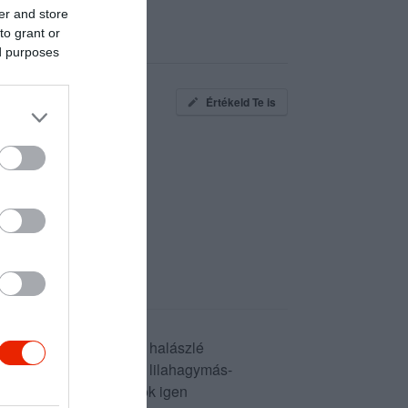
er and store
to grant or
ed purposes
Értékeld Te is
n végezték dolgukat. A halászlé
ával töltött sertésborda lilahagymás-
nemkülönben . Az adagok igen