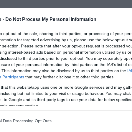
u -
Do Not Process My Personal Information
to opt-out of the sale, sharing to third parties, or processing of your per
formation for targeted advertising by us, please use the below opt-out s
r selection. Please note that after your opt-out request is processed y
Kap
eing interest-based ads based on personal information utilized by us or
disclosed to third parties prior to your opt-out. You may separately opt-
losure of your personal information by third parties on the IAB’s list of
Mutass többet
Nyitva
. This information may also be disclosed by us to third parties on the
IA
Participants
that may further disclose it to other third parties.
 that this website/app uses one or more Google services and may gath
including but not limited to your visit or usage behaviour. You may click 
 to Google and its third-party tags to use your data for below specifi
ogle consent section.
l Data Processing Opt Outs