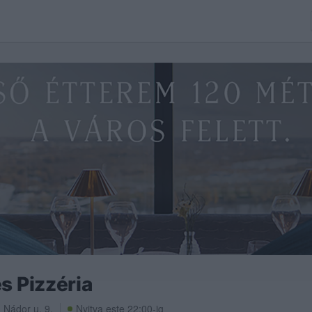
s Pizzéria
,
Nádor u. 9.
Nyitva este 22:00-ig