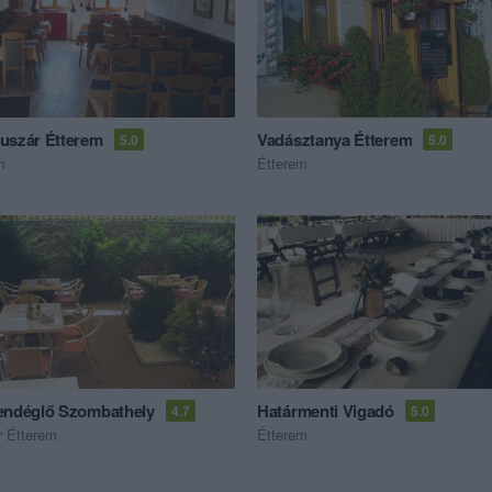
uszár Étterem
Vadásztanya Étterem
5.0
5.0
m
Étterem
endéglő Szombathely
Határmenti Vigadó
4.7
5.0
 Étterem
Étterem