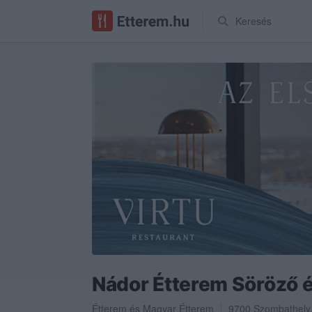
Keresés
Nádor Étterem Söröző é
Étterem
és
Magyar Étterem
9700
Szombathely