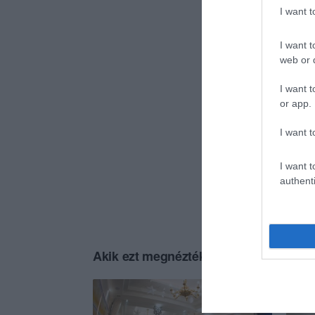
I want 
I want t
web or d
I want t
or app.
I want t
I want t
authenti
Akik ezt megnézték, ezeket is megnézt