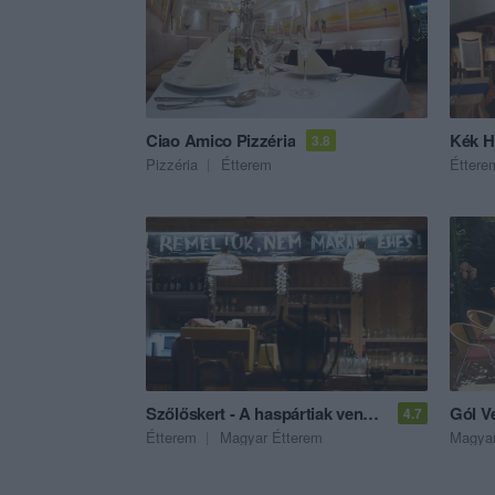
Ciao Amico Pizzéria
Kék H
3.8
Pizzéria
Étterem
Éttere
Szőlőskert - A haspártiak vendéglője
Gól V
4.7
Étterem
Magyar Étterem
Magyar