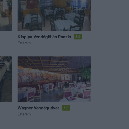
Kispipa Vendéglő és Panzió
5.0
Étterem
Wagner Vendégudvar
5.0
Étterem