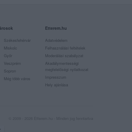
árosok
Etterem.hu
Székesfehérvár
Adatvédelem
Miskolc
Felhasználási feltételek
Győr
Moderálási szabályzat
Veszprém
Akadálymentességi
megfelelőségi nyilatkozat
Sopron
Impresszum
Még több város
Hely ajánlása
© 2009 - 2026 Etterem.hu - Minden jog fenntartva