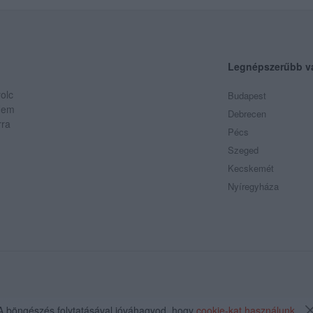
Legnépszerűbb v
olc
Budapest
 Nem
Debrecen
rra
Pécs
Szeged
Kecskemét
Nyíregyháza
A böngészés folytatásával jóváhagyod, hogy
cookie-kat használunk
.