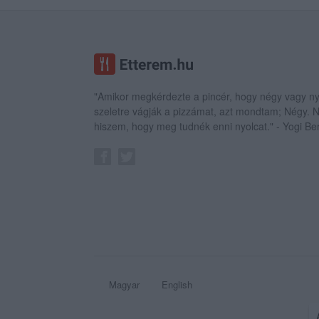
"Amikor megkérdezte a pincér, hogy négy vagy ny
szeletre vágják a pizzámat, azt mondtam; Négy.
hiszem, hogy meg tudnék enni nyolcat." - Yogi Be
Magyar
English