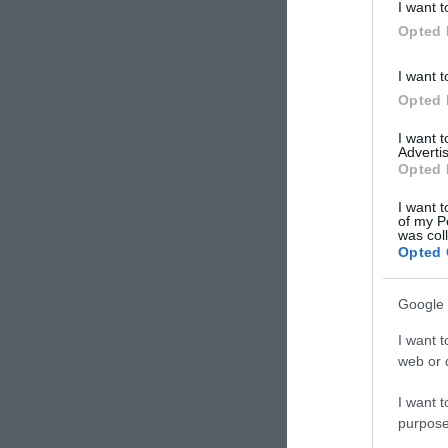
I want t
Opted 
I want t
Opted 
I want 
Advertis
Opted 
I want t
of my P
was col
Opted 
Google 
I want t
web or d
I want t
purpose