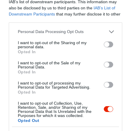
IAB’s list of downstream participants. This information may
egyedi hangulatával, kitűnő konyhájával,
also be disclosed by us to third parties on the
IAB’s List of
barátságos személyzetével és felszerelt
Kapcsolat
Downstream Participants
that may further disclose it to other
színpadával az év bármely napján!
third parties.
1066 Budapest, Lovag u. 5
Clubunk első sorban alkalmi
eseményekre nyit ki, melyek többsége
Please note that this website/app uses one or more Google
Personal Data Processing Opt Outs
+36 1 269 4951
zártkörű vagy meghívásos
services and may gather and store information including but
restaurant@neworleans.hu
vendégfogadást tesz lehetővé. Így
not limited to your visit or usage behaviour. You may click to
I want to opt-out of the Sharing of my
personal data.
kívánjuk megőrizni a club exluzivítását
grant or deny consent to Google and its third-party tags to
www.neworleans.hu
Opted In
és rendezvényeink magas szintű,
use your data for below specified purposes in below Google
fb.com/pages/New-Orleans-Music-Pub-Restaurant/130826380325478
egyedi jellegzetességeit.
consent section.
I want to opt-out of the Sale of my
Personal Data.
Opted In
I want to opt-out of processing my
Personal Data for Targeted Advertising.
Opted In
I want to opt-out of Collection, Use,
Retention, Sale, and/or Sharing of my
Personal Data that Is Unrelated with the
Probléma jelentése
Te vagy a tulajdonos?
Purposes for which it was collected.
Opted Out