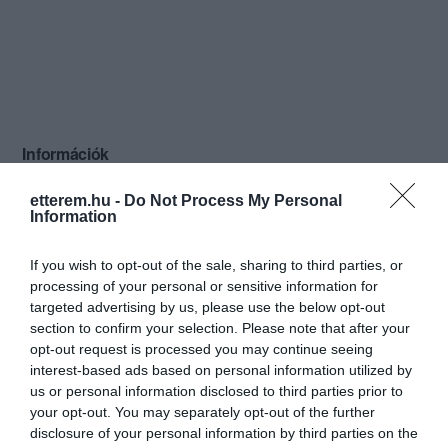
Információk
Nyitvatartás:
Ma: 18:00 - 02:00
Mutass többet
etterem.hu -
Do Not Process My Personal
Information
Elfogadott kártyák:
If you wish to opt-out of the sale, sharing to third parties, or
Zene típus:
Blues/Jazz, Alternatív
processing of your personal or sensitive information for
Felszereltség:
Melegétel, Élőzene
targeted advertising by us, please use the below opt-out
section to confirm your selection. Please note that after your
Rólunk:
A New Orleans Club kiváló rendezvény-
opt-out request is processed you may continue seeing
helyszín a Belváros szívében!
interest-based ads based on personal information utilized by
Céges összejövetelekre, magán
us or personal information disclosed to third parties prior to
partykra - szülinapokra, club
Mutass többet
your opt-out. You may separately opt-out of the further
koncertekre és még számtalan egyéb
disclosure of your personal information by third parties on the
eseményre igénybe vehető, speciális,