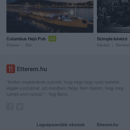
Columbus Hajó Pub
Szimpla kávézó
4.0
Étterem
Bár
Kávézó
Romkoc
"Amikor megkérdezte a pincér, hogy négy vagy nyolc szeletre
vágják a pizzámat, azt mondtam; Négy. Nem hiszem, hogy meg
tudnék enni nyolcat." - Yogi Berra
Legnépszerűbb városok
Etterem.hu