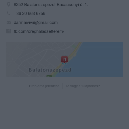
8252 Balatonszepezd, Badacsonyi út 1.
+36 20 663 6756
darmaivivii@gmail.com
fb.com/oreghalaszetterem/
Probléma jelentése
Te vagy a tulajdonos?