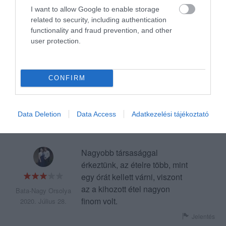
visszatérünk, ez biztos!
I want to allow Google to enable storage
Jelentés
related to security, including authentication
functionality and fraud prevention, and other
user protection.
1 órát vártunk az ételre és
ízetlen volt, nem finom, a
CONFIRM
poharak foltosak, a higénia
nem megfelelő.
Héczei László
2020. Augusztus 18.
Jelentés
Data Deletion
Data Access
Adatkezelési tájékoztató
Nagyobb társasággal
érkeztünk, az ételre több, mint
egy órát kellett várni, viszont
az a kihozott étel nagyon
Bata-Nagy Orsolya
finom volt.
2020. Július 28.
Jelentés