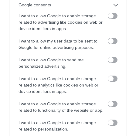
nem finom.Nem arányos az
Google consents
áraikkal.!!!
I want to allow Google to enable storage
Jelentés
related to advertising like cookies on web or
device identifiers in apps.
I want to allow my user data to be sent to
A pünkösdi hétvégénken
Google for online advertising purposes.
csodás vacsora élményt
kaptunk! Májgombóc levesük
I want to allow Google to send me
békebeli ízeket idézett... A
personalized advertising.
Horváth-Hutás Rita
haltál pedig egyszerűen
2021. Május 23.
I want to allow Google to enable storage
káprázatos volt! Négyféle
related to analytics like cookies on web or
halból válogattunk! A pincérnő
device identifiers in apps.
készségesen csomagolt,
hiszen a vacsora két napra is
I want to allow Google to enable storage
elegendő volt! Szívből ajánlom
related to functionality of the website or app.
mindenkinek, aki szereti a
I want to allow Google to enable storage
klasszikus ízeket, és jól
related to personalization.
szeretne lakni a vacsorával! Mi