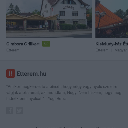
Cimbora Grillkert
Kisfaludy-ház Ét
5.0
Étterem
Étterem
Magyar 
"Amikor megkérdezte a pincér, hogy négy vagy nyolc szeletre
vágják a pizzámat, azt mondtam; Négy. Nem hiszem, hogy meg
tudnék enni nyolcat." - Yogi Berra