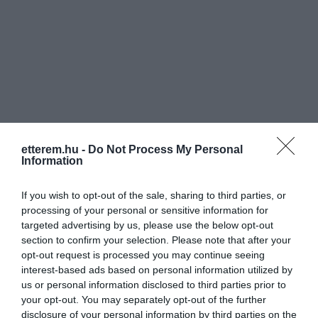
etterem.hu -
Do Not Process My Personal
Information
If you wish to opt-out of the sale, sharing to third parties, or
processing of your personal or sensitive information for
targeted advertising by us, please use the below opt-out
Értékelések
Értékeld Te is
section to confirm your selection. Please note that after your
opt-out request is processed you may continue seeing
interest-based ads based on personal information utilized by
5
9
3.5
us or personal information disclosed to third parties prior to
4
0
your opt-out. You may separately opt-out of the further
3
1
disclosure of your personal information by third parties on the