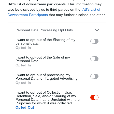
2
2
IAB’s list of downstream participants. This information may
also be disclosed by us to third parties on the
IAB’s List of
1
4
Downstream Participants
that may further disclose it to other
Összesen 16
third parties.
Please note that this website/app uses one or more Google
Personal Data Processing Opt Outs
services and may gather and store information including but
Finom ételek,hatalmas
not limited to your visit or usage behaviour. You may click to
I want to opt-out of the Sharing of my
personal data.
grant or deny consent to Google and its third-party tags to
adagok,kedves kiszolgálás!
Opted In
use your data for below specified purposes in below Google
Ajánlom mindenkinek !!!
consent section.
I want to opt-out of the Sale of my
Lévainé Timea
Jelentés
Personal Data.
2022. Július 11.
Opted In
I want to opt-out of processing my
Personal Data for Targeted Advertising.
Opted In
Nyaralásunk utolsó napján
álltunk meg ebédelni.Sajnos.
I want to opt-out of Collection, Use,
Retention, Sale, and/or Sharing of my
A levesben ehetetlenül főtlen
Personal Data that Is Unrelated with the
Purposes for which it was collected.
volt a zöldség.Ezután egy órát
tarjányi krisztina
Opted Out
vártunk a főételre, ami sós volt,
2021. Augusztus 15.