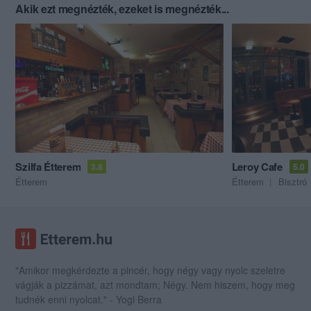
Akik ezt megnézték, ezeket is megnézték...
Szilfa Étterem
Leroy Cafe
3.8
5.0
Étterem
Étterem
Bisztró
"Amikor megkérdezte a pincér, hogy négy vagy nyolc szeletre
vágják a pizzámat, azt mondtam; Négy. Nem hiszem, hogy meg
tudnék enni nyolcat." - Yogi Berra