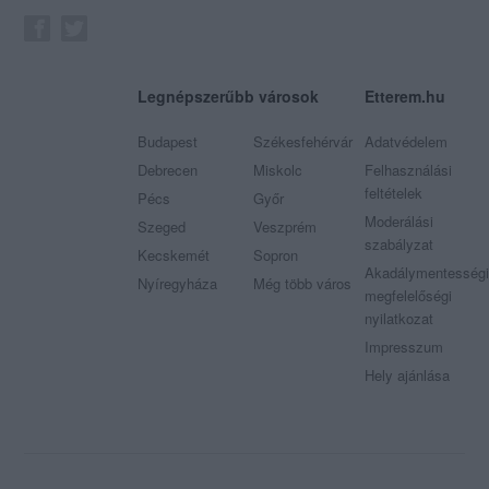
Legnépszerűbb városok
Etterem.hu
Budapest
Székesfehérvár
Adatvédelem
Debrecen
Miskolc
Felhasználási
feltételek
Pécs
Győr
Moderálási
Szeged
Veszprém
szabályzat
Kecskemét
Sopron
Akadálymentességi
Nyíregyháza
Még több város
megfelelőségi
nyilatkozat
Impresszum
Hely ajánlása