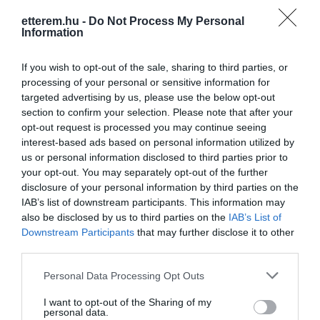
ételeinket is megkóstolhatják.
Hummusz Kebab Falafel és pizzáink
etterem.hu -
Do Not Process My Personal
szinesítik kínálatunkat. 2014-ben
Kapcsolat
Information
elkezdtük házhozszállítási
4032 Debrecen, Móricz Zsigmond út 22.
szolgáltatásunkat Debrecen területén
If you wish to opt-out of the sale, sharing to third parties, or
így már pár kattintás után élvezheted
processing of your personal or sensitive information for
+36 30 714 1187
kedvenc ételeidet. Rendelésed
targeted advertising by us, please use the below opt-out
info@menu24.hu
leadhatod telefonon, vagy online pár
section to confirm your selection. Please note that after your
kattintással a legjobb ételrendelő
https://www.menu24.hu/hu/debrecen/ali-baba-gyros
opt-out request is processed you may continue seeing
portálon:
interest-based ads based on personal information utilized by
fb.com/alibabagyros.debrecen/
https://www.menu24.hu/hu/debrecen/ali-
us or personal information disclosed to third parties prior to
baba-gyros címen. Online bankkártyás
your opt-out. You may separately opt-out of the further
fizetéshez mindenképp használd az
disclosure of your personal information by third parties on the
alábbi címet! www.alibabadebrecen.hu
IAB’s list of downstream participants. This information may
also be disclosed by us to third parties on the
IAB’s List of
Downstream Participants
that may further disclose it to other
third parties.
Please note that this website/app uses one or more Google
Personal Data Processing Opt Outs
Probléma jelentése
services and may gather and store information including but
not limited to your visit or usage behaviour. You may click to
I want to opt-out of the Sharing of my
personal data.
grant or deny consent to Google and its third-party tags to