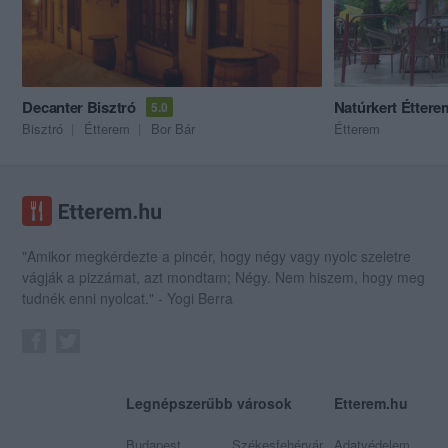
Decanter Bisztró
Natúrkert Éttere
5.0
Bisztró
Étterem
Bor Bár
Étterem
"Amikor megkérdezte a pincér, hogy négy vagy nyolc szeletre
vágják a pizzámat, azt mondtam; Négy. Nem hiszem, hogy meg
tudnék enni nyolcat." - Yogi Berra
Legnépszerűbb városok
Etterem.hu
Budapest
Székesfehérvár
Adatvédelem