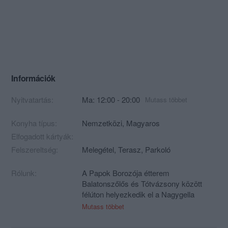
Információk
Nyitvatartás:
Ma: 12:00 - 20:00
Mutass többet
Konyha típus:
Nemzetközi
,
Magyaros
Elfogadott kártyák:
Felszereltség:
Melegétel, Terasz, Parkoló
Rólunk:
A Papok Borozója étterem
Balatonszőlős és Tótvázsony között
félúton helyezkedik el a Nagygella
mellett a Kisgella oldalában, egyedi
Mutass többet
kilátással Tihanyra és a Balatonra. A
Papp család generációk óta foglalkozik