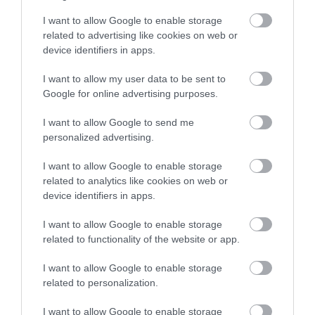
néhány Papp, no meg egy borozó, így
született a Papok Borozója.
I want to allow Google to enable storage
5
1
3.5
Nagyszerű látni, ahogy az egész család
related to advertising like cookies on web or
4
0
hozzátett valami igazán egyedit a Papok
device identifiers in apps.
3
0
Borozójához. A 2019-es évben pedig -
mint a mesében - a legkisebb fiú indult
2
1
I want to allow my user data to be sent to
útjára szerencsét próbálni. Ez lennék
Google for online advertising purposes.
1
0
én. :)
Ha pedig már a hagyományoknál
Összesen 2
I want to allow Google to send me
tartottam, nem volt kérdés, hogy milyen
personalized advertising.
konyhát szeretnénk: az otthonom ízeit
szeretném minden nap az asztalon látni.
I want to allow Google to enable storage
A gyermekeknek epitett
Ez persze nem jelenti azt, hogy
related to analytics like cookies on web or
figyelmen kívül hagynánk a modern
jatszoter jo, de ennel tobbet
device identifiers in apps.
gasztronómia technológiáit és trendjeit,
nem is ad. Az etteremben a
de a lényeget tekintve nem lehet
I want to allow Google to enable storage
szemelyzet tulletszamozott es
Neher Anita
kompromisszumot kötni. Az ételeink
related to functionality of the website or app.
ennek ellenere meglehetosen
2020. Augusztus 12.
attól páratlanul ízletesek, hogy helyi
rugalmatlan. Az etelek atlagon
alapanyagokból a saját kemencénkben
I want to allow Google to enable storage
aluli gasztronomiai elmenyt
készülnek.
related to personalization.
adnak.
Látogass el hozzánk Te is, várunk
szeretettel!
I want to allow Google to enable storage