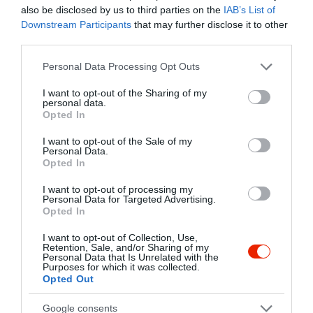
nyitottunk!
also be disclosed by us to third parties on the
IAB’s List of
A Papp család generációk óta
Downstream Participants
that may further disclose it to other
foglalkozik vendéglátással. Volt köztük
third parties.
vendéglős, hentes és mészáros, de
Please note that this website/app uses one or more Google
még kocsmáros is. Nem sok hiányzott,
Personal Data Processing Opt Outs
services and may gather and store information including but
hogy annak idején megvalósuljon
not limited to your visit or usage behaviour. You may click to
I want to opt-out of the Sharing of my
nagyszüleim álma, hogy egy kis panziót
personal data.
grant or deny consent to Google and its third-party tags to
nyissanak, saját konyhával és hentes
Opted In
use your data for below specified purposes in below Google
üzlettel. A történelem azonban közbe
consent section.
szólt, és a tervek néhány évtizedre
I want to opt-out of the Sale of my
Personal Data.
háttérbe szorultak.
Opted In
A 90-es években édesapám rátalált a
Balaton-felvidék egyik gyöngyszemére,
I want to opt-out of processing my
a dimbes-dombos Kisgella vidékére. A
Personal Data for Targeted Advertising.
Opted In
csodálatos panorámájú, toszkán
hangulatot idéző domboldal egy
I want to opt-out of Collection, Use,
különleges borospincét rejtett. A hely
Retention, Sale, and/or Sharing of my
alkalmasnak bizonyult a tervek
Personal Data that Is Unrelated with the
Purposes for which it was collected.
megvalósításához, így az építkezést
Opted Out
követően bátyám megnyithatta első
borozó-kisvendéglőjét. Kellett tehát
Értékelések
Értékeld Te is
Google consents