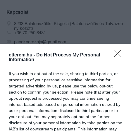
vendéglátással. A finom ételek és a
kiváló borok mellett nagyszerű
Kapcsolat
kiszolgálás és vendégszerető
8233 Balatonszőlős, Kisgella (Balatonszőlős és Tótvázso
házigazdák fogadják az idelátogatókat.
ny között)
A konyhafőnök kiválóan ötvözi a családi
+36 70 250 8481
recepteket nemzetközi tapasztalataival.
papokborozoja@gmail.com
Amit csak lehet, házilag készít, és
ragaszkodik a kitűnő alapanyagokhoz.
papokborozoja.hu
A borozóhoz tartozik egy kisállat
etterem.hu -
Do Not Process My Personal
fb.com/Papok-Boroz%C3%B3ja-380744972712730/
Information
simogató kecskékkel, nyuszikkal,
baromfival, valamint egy játszótér.
If you wish to opt-out of the sale, sharing to third parties, or
Miért éppen Papok és miért Borozó?
processing of your personal or sensitive information for
targeted advertising by us, please use the below opt-out
Mindkét kérdésre fény derül, csak tarts
section to confirm your selection. Please note that after your
velem, van mit mesélnem!
opt-out request is processed you may continue seeing
Papp Zsoltinak hívnak, 2019. március
interest-based ads based on personal information utilized by
15-én megnyitottuk a Papok Borozója
us or personal information disclosed to third parties prior to
Probléma jelentése
Te vagy a tulajdonos?
kapuját Ernával. Sok-sok tervezés és
your opt-out. You may separately opt-out of the further
megannyi előkészület kellett ahhoz,
disclosure of your personal information by third parties on the
hogy ma büszkén mondhassam: Újra
IAB’s list of downstream participants. This information may