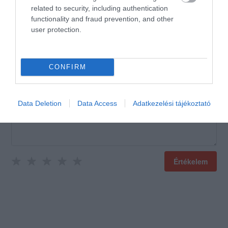
Jelentés
related to security, including authentication
functionality and fraud prevention, and other
user protection.
Értékeld Te is!
CONFIRM
Data Deletion
Data Access
Adatkezelési tájékoztató
Értékelem