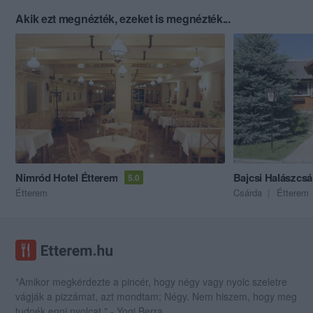
Akik ezt megnézték, ezeket is megnézték...
Nimród Hotel Étterem
Bajcsi Halászcsá
5.0
Étterem
Csárda
Étterem
"Amikor megkérdezte a pincér, hogy négy vagy nyolc szeletre
vágják a pizzámat, azt mondtam; Négy. Nem hiszem, hogy meg
tudnék enni nyolcat." - Yogi Berra