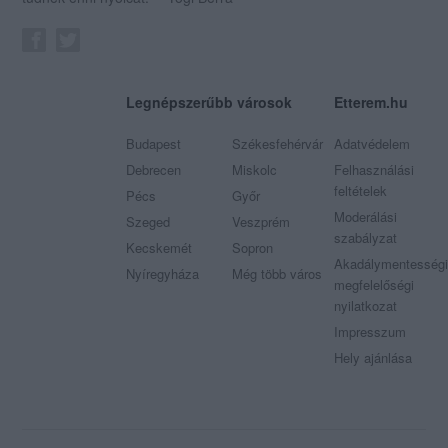
Legnépszerűbb városok
Etterem.hu
Budapest
Székesfehérvár
Adatvédelem
Debrecen
Miskolc
Felhasználási
feltételek
Pécs
Győr
Moderálási
Szeged
Veszprém
szabályzat
Kecskemét
Sopron
Akadálymentességi
Nyíregyháza
Még több város
megfelelőségi
nyilatkozat
Impresszum
Hely ajánlása