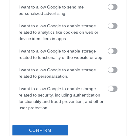
Értékelések
I want to allow Google to send me
personalized advertising.
5
0
4.0
4
1
I want to allow Google to enable storage
3
0
related to analytics like cookies on web or
device identifiers in apps.
2
0
1
0
I want to allow Google to enable storage
related to functionality of the website or app.
Összesen 1
I want to allow Google to enable storage
related to personalization.
I want to allow Google to enable storage
related to security, including authentication
functionality and fraud prevention, and other
user protection.
CONFIRM