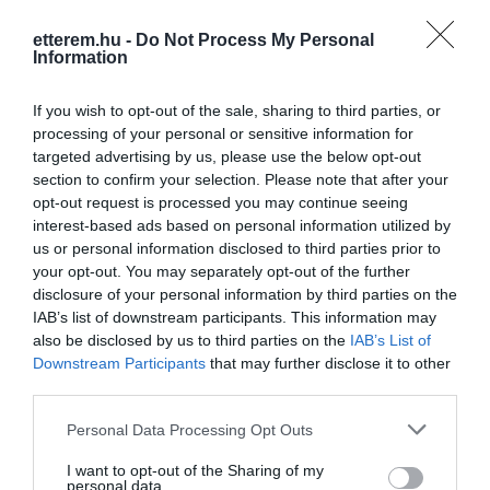
etterem.hu -
Do Not Process My Personal
Information
Kapcsolat
9228 Halászi, Dunasétány
If you wish to opt-out of the sale, sharing to third parties, or
processing of your personal or sensitive information for
+36 96 210 088
targeted advertising by us, please use the below opt-out
szomti@freemail.hu
section to confirm your selection. Please note that after your
opt-out request is processed you may continue seeing
http://www.partyszabadido.hu/
interest-based ads based on personal information utilized by
https://www.facebook.com/PartyCsardaEsSzabadidopark
us or personal information disclosed to third parties prior to
your opt-out. You may separately opt-out of the further
disclosure of your personal information by third parties on the
IAB’s list of downstream participants. This information may
also be disclosed by us to third parties on the
IAB’s List of
Downstream Participants
that may further disclose it to other
third parties.
Please note that this website/app uses one or more Google
Personal Data Processing Opt Outs
services and may gather and store information including but
Probléma jelentése
Te vagy a tulajdonos?
not limited to your visit or usage behaviour. You may click to
I want to opt-out of the Sharing of my
personal data.