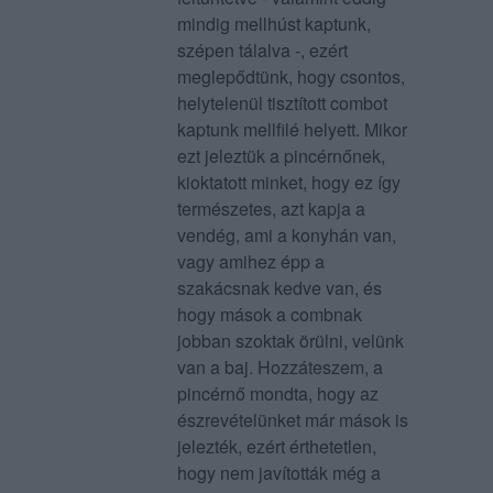
mindig mellhúst kaptunk,
szépen tálalva -, ezért
meglepődtünk, hogy csontos,
helytelenül tisztított combot
kaptunk mellfilé helyett. Mikor
ezt jeleztük a pincérnőnek,
kioktatott minket, hogy ez így
természetes, azt kapja a
vendég, ami a konyhán van,
vagy amihez épp a
szakácsnak kedve van, és
hogy mások a combnak
jobban szoktak örülni, velünk
van a baj. Hozzáteszem, a
pincérnő mondta, hogy az
észrevételünket már mások is
jelezték, ezért érthetetlen,
hogy nem javították még a