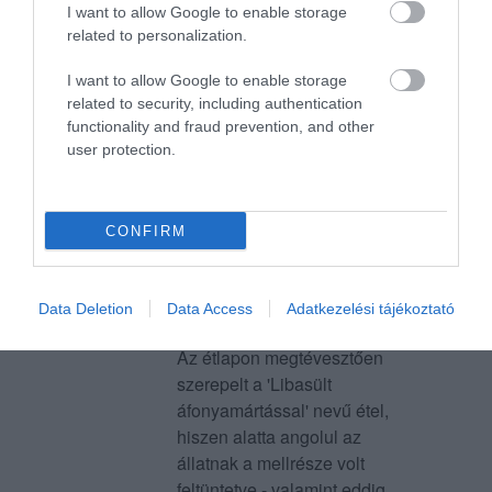
I want to allow Google to enable storage
vizzel összekeverem).
related to personalization.
A csülök ellenben finom volt,
ahogy a lazac finomra volt
I want to allow Google to enable storage
elkészítve.
related to security, including authentication
functionality and fraud prevention, and other
Jelentés
user protection.
Nem rég jártunk az
CONFIRM
étteremben, sajnos nagy
csalódás volt!
Az ételek és a kiszolgálás is
Farkas Kincső
Data Deletion
Data Access
Adatkezelési tájékoztató
elszomorító.
2019. November 21.
Az étlapon megtévesztően
szerepelt a 'Libasült
áfonyamártással' nevű étel,
hiszen alatta angolul az
állatnak a mellrésze volt
feltüntetve - valamint eddig