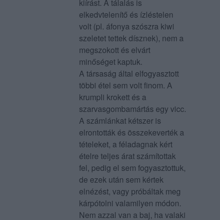
kiírást. A tálalás is
elkedvtelenítő és ízléstelen
volt (pl. áfonya szószra kiwi
szeletet tettek dísznek), nem a
megszokott és elvárt
minőséget kaptuk.
A társaság által elfogyasztott
többi étel sem volt finom. A
krumpli krokett és a
szarvasgombamártás egy vicc.
A számlánkat kétszer is
elrontották és összekeverték a
tételeket, a féladagnak kért
ételre teljes árat számítottak
fel, pedig el sem fogyasztottuk,
de ezek után sem kértek
elnézést, vagy próbáltak meg
kárpótolni valamilyen módon.
Nem azzal van a baj, ha valaki