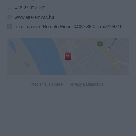
+36 27 302 199
www.etteremvac.hu
fb.com/pages/Remete-Pince-%C3%89tterem/319971038018373?sk=timeline
Probléma jelentése
Te vagy a tulajdonos?