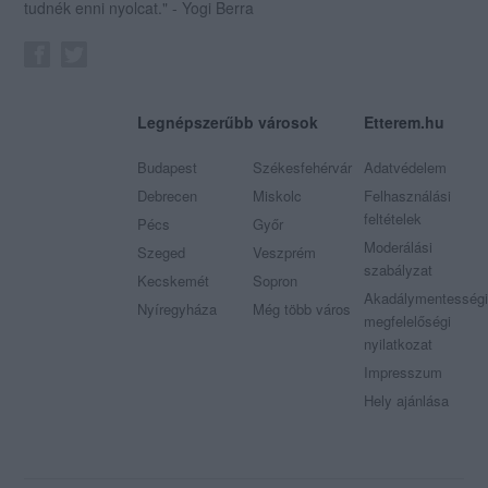
tudnék enni nyolcat." - Yogi Berra
Legnépszerűbb városok
Etterem.hu
Budapest
Székesfehérvár
Adatvédelem
Debrecen
Miskolc
Felhasználási
feltételek
Pécs
Győr
Moderálási
Szeged
Veszprém
szabályzat
Kecskemét
Sopron
Akadálymentességi
Nyíregyháza
Még több város
megfelelőségi
nyilatkozat
Impresszum
Hely ajánlása