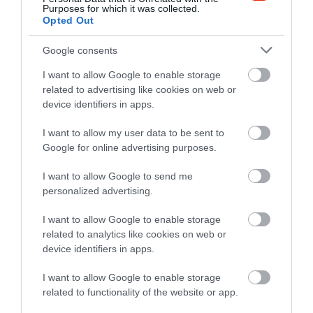
Purposes for which it was collected.
italrendeléssel együtt egyből
Opted Out
az ételt is fel tudta venni
Google consents
Jelentés
I want to allow Google to enable storage
related to advertising like cookies on web or
device identifiers in apps.
Csalódás volt...
Asztalfoglalással érkeztünk,
I want to allow my user data to be sent to
egy órát várakoztunk a
Google for online advertising purposes.
megrendelt ételre. A krokett
Kiss Anna
minősíthetetlen volt, a
I want to allow Google to send me
2020. Február 2.
personalized advertising.
sültzöldséges köret sült
hagymából és 2 db
I want to allow Google to enable storage
paradicsom szeletből állt. A
related to analytics like cookies on web or
narancsos palacsintaban a
device identifiers in apps.
töltelék szintén minősíthetetlen
volt. (Kb. a narancsot
I want to allow Google to enable storage
related to functionality of the website or app.
kifacsarom, a megmaradt
rostot kikanalazom és meleg