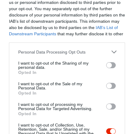
volt, és kb 2.5 kanál lecsós
us or personal information disclosed to third parties prior to
csikra vágott pörkölt féle...16
your opt-out. You may separately opt-out of the further
ezer volt két szörpel..soha
disclosure of your personal information by third parties on the
többet nem megyek, nem
IAB’s list of downstream participants. This information may
also be disclosed by us to third parties on the
IAB’s List of
ajánlom
Downstream Participants
that may further disclose it to other
Jelentés
third parties.
Please note that this website/app uses one or more Google
Personal Data Processing Opt Outs
services and may gather and store information including but
Csalódás volt az étterem: a
not limited to your visit or usage behaviour. You may click to
I want to opt-out of the Sharing of my
personal data.
pincér leültetett és kb. 15
grant or deny consent to Google and its third-party tags to
Opted In
percig nem történt semmi...
use your data for below specified purposes in below Google
consent section.
közben az utánunk érkezett
I want to opt-out of the Sale of my
Fülöp Orsolya
Personal Data.
törzsvendégek már az italukat
2021. Június 26.
Opted In
szürcsölték, miközben a pincér
felénk se nézett.... a tanulónak
I want to opt-out of processing my
Personal Data for Targeted Advertising.
jeleztük, hogy szeretnénk italt
Opted In
rendelni, aki zavarában meg
I want to opt-out of Collection, Use,
se tudott szólalni, ekkor jött az
Retention, Sale, and/or Sharing of my
asztalunkhoz a pincér, aki az
Personal Data that Is Unrelated with the