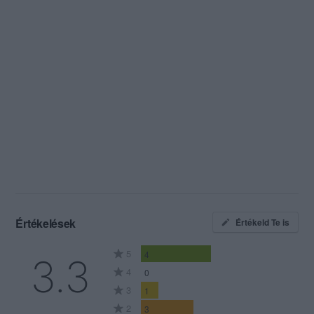
Értékelések
Értékeld Te is
5
4
3.3
4
0
3
1
2
3