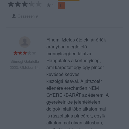
1
1
Összesen 9
Finom, ízletes ételek, ár-érték
arányban megfelelő
mennyiségben tálalva.
Hangulatos a kerthelyiség,
Sümegi Gabriella
ami kárpótolt egy-egy pincér
2023. Október 14.
kevésbé kedves
kiszolgálásával. A játszótér
ellenére érezhetően NEM
GYEREKBARÁT az étterem. A
gyerekeinkre jelentéktelen
dolgok miatt több alkalommal
is rászoltak a pincérek, egyik
alkalommal olyan stílusban,