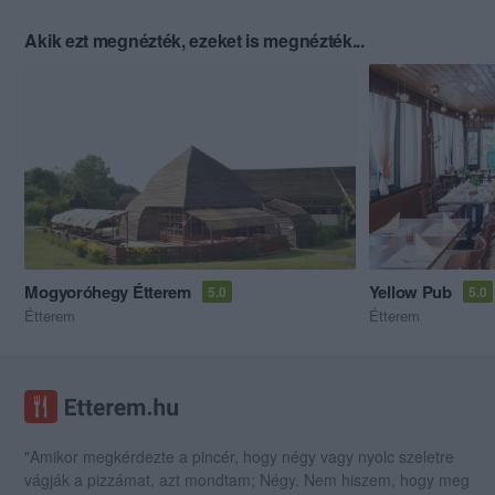
Akik ezt megnézték, ezeket is megnézték...
Mogyoróhegy Étterem
Yellow Pub
5.0
5.0
Étterem
Étterem
"Amikor megkérdezte a pincér, hogy négy vagy nyolc szeletre
vágják a pizzámat, azt mondtam; Négy. Nem hiszem, hogy meg