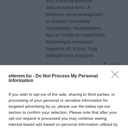
amit utána kénytelenek
voltunk szóvá tenni. A
kellemes vacsorahangulatot
ez teljesen tönkretette
lezárásképp. Hozzáteszem,
épp az incidenst megelőzően
tisztességes borravalót
hagytunk ott. Biztos, hogy
többször nem megyünk.
Jelentés
etterem.hu -
Do Not Process My Personal
Information
Nagy csalodás volt ..kb 1.10
perc még elkészült a két
If you wish to opt-out of the sale, sharing to third parties, or
személyes tál nagyon kevés
processing of your personal or sensitive information for
targeted advertising by us, please use the below opt-out
volt éhesek maradtunk
Nagybányai Istvan
section to confirm your selection. Please note that after your
izetelen volt 4csik csülök
2023. Augusztus 6.
opt-out request is processed you may continue seeing
borzas szelet fele csak planir
interest-based ads based on personal information utilized by