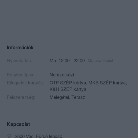
Információk
Nyitvatartás:
Ma: 12:00 - 22:00
Mutass többet
Konyha típus:
Nemzetközi
Elfogadott kártyák:
OTP SZÉP kártya, MKB SZÉP kártya,
K&H SZÉP kártya
Felszereltség:
Melegétel, Terasz
Kapcsolat
2600 Vác, Fürdő lépcső