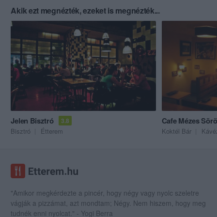
Akik ezt megnézték, ezeket is megnézték...
Jelen Bisztró
Cafe Mézes Sör
3.8
Bisztró
Étterem
Koktél Bár
Kávé
"Amikor megkérdezte a pincér, hogy négy vagy nyolc szeletre
vágják a pizzámat, azt mondtam; Négy. Nem hiszem, hogy meg
tudnék enni nyolcat." - Yogi Berra