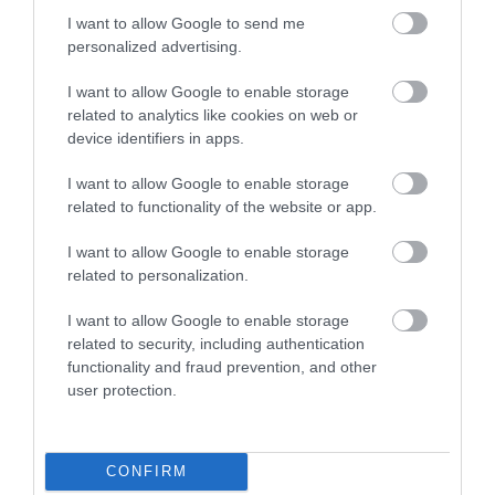
Értékelések
I want to allow Google to send me
personalized advertising.
5
4
4.7
4
2
I want to allow Google to enable storage
3
0
related to analytics like cookies on web or
2
device identifiers in apps.
0
1
0
I want to allow Google to enable storage
related to functionality of the website or app.
Összesen 6
I want to allow Google to enable storage
related to personalization.
I want to allow Google to enable storage
related to security, including authentication
functionality and fraud prevention, and other
user protection.
CONFIRM