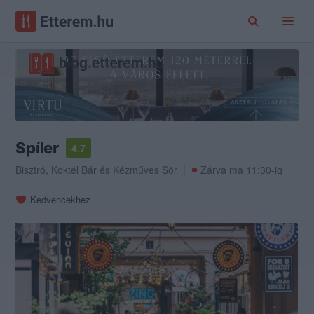
Spíler
4.7
Bisztró
,
Koktél Bár
és
Kézműves Sör
Zárva ma 11:30-ig
Kedvencekhez