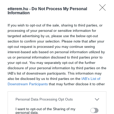
borok, hatalmas bárpult, télen fedett
terasz és hétvégente angolszász
etterem.hu -
Do Not Process My Personal
Information
elektronikus zenét pörgető rezidens DJ.
Kapcsolat
Ebédre, vacsorára, bulira és laza
1072 Budapest, Király utca 13
beszélgetésekre várunk mindenkit sok
If you wish to opt-out of the sale, sharing to third parties, or
szeretettel a belváros szívében, a
processing of your personal or sensitive information for
+36 1 878 1320
Gozsdu negyedben.
targeted advertising by us, please use the below opt-out
hello@spilerbp.hu
section to confirm your selection. Please note that after your
opt-out request is processed you may continue seeing
www.spilerbp.hu
interest-based ads based on personal information utilized by
fb.com/spilerbp
us or personal information disclosed to third parties prior to
your opt-out. You may separately opt-out of the further
disclosure of your personal information by third parties on the
IAB’s list of downstream participants. This information may
also be disclosed by us to third parties on the
IAB’s List of
Downstream Participants
that may further disclose it to other
third parties.
Please note that this website/app uses one or more Google
Personal Data Processing Opt Outs
services and may gather and store information including but
Probléma jelentése
Te vagy a tulajdonos?
not limited to your visit or usage behaviour. You may click to
I want to opt-out of the Sharing of my
personal data.