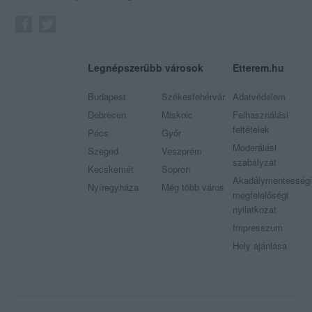
Legnépszerűbb városok
Etterem.hu
Budapest
Székesfehérvár
Adatvédelem
Debrecen
Miskolc
Felhasználási
feltételek
Pécs
Győr
Moderálási
Szeged
Veszprém
szabályzat
Kecskemét
Sopron
Akadálymentességi
Nyíregyháza
Még több város
megfelelőségi
nyilatkozat
Impresszum
Hely ajánlása