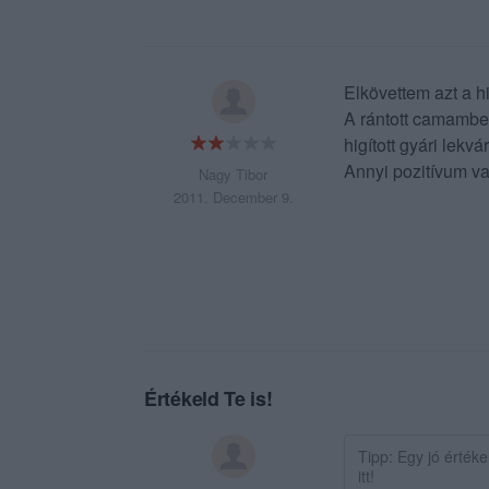
Elkövettem azt a 
A rántott camamber
higított gyári lekv
Annyi pozitívum va
Nagy Tibor
2011. December 9.
Értékeld Te is!