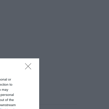
sonal or
ection to
ou may
 personal
out of the
 downstream