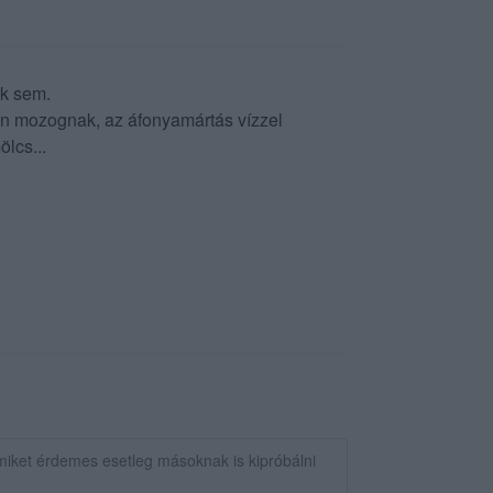
ek sem.
jén mozognak, az áfonyamártás vízzel
ölcs...