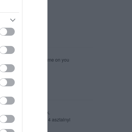
l and welcoming city. Shame on you
runk, hát rosszul tettük.
pincér jutott a kemény 4 asztalnyi