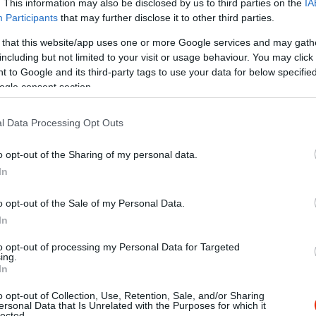
. This information may also be disclosed by us to third parties on the
IA
Participants
that may further disclose it to other third parties.
 that this website/app uses one or more Google services and may gath
including but not limited to your visit or usage behaviour. You may click 
 to Google and its third-party tags to use your data for below specifi
ogle consent section.
l Data Processing Opt Outs
o opt-out of the Sharing of my personal data.
In
o opt-out of the Sale of my Personal Data.
ek ajánlom csak ennyi a tapasztalattal önmagáért beszél.
In
to opt-out of processing my Personal Data for Targeted
ing.
In
o opt-out of Collection, Use, Retention, Sale, and/or Sharing
ersonal Data that Is Unrelated with the Purposes for which it
lected.