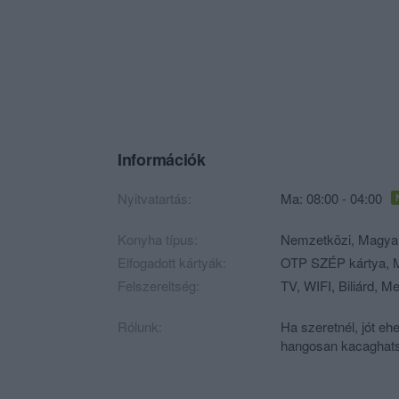
Információk
Nyitvatartás:
Ma: 08:00 - 04:00
Konyha típus:
Nemzetközi
,
Magya
Elfogadott kártyák:
OTP SZÉP kártya, M
Felszereltség:
TV, WIFI, Biliárd, M
Rólunk:
Ha szeretnél, jót eh
hangosan kacaghatsz,