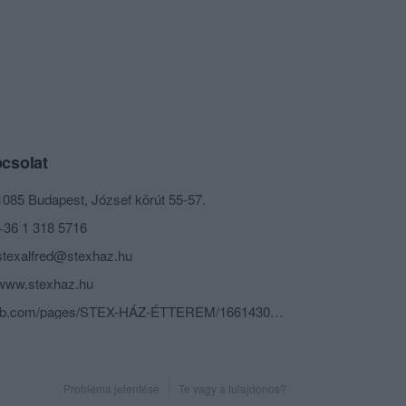
csolat
1085 Budapest, József körút 55-57.
+36 1 318 5716
stexalfred@stexhaz.hu
www.stexhaz.hu
fb.com/pages/STEX-HÁZ-ÉTTEREM/166143023455363
Probléma jelentése
Te vagy a tulajdonos?