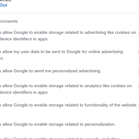
Out
ogna a sírjában, ha ezt látná
consents
o allow Google to enable storage related to advertising like cookies on
evice identifiers in apps.
o allow my user data to be sent to Google for online advertising
s.
nd not friendly to foreigners. A blight on an otherwise wonderfu
own Budapest!
to allow Google to send me personalized advertising.
o allow Google to enable storage related to analytics like cookies on
evice identifiers in apps.
o allow Google to enable storage related to functionality of the website
t ebédeltünk, mivel én jó 10 éve nem voltam ott, gondoltuk beug
o allow Google to enable storage related to personalization.
t, mint egy kabaré. Fontos megjegyezni, hogy korán volt és 4-5 
fő) vendégre.
o allow Google to enable storage related to security, including