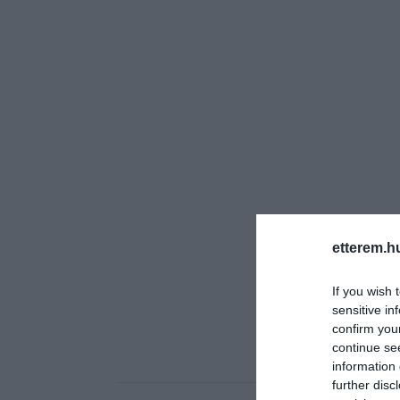
etterem.h
If you wish 
sensitive in
confirm you
continue se
information 
further disc