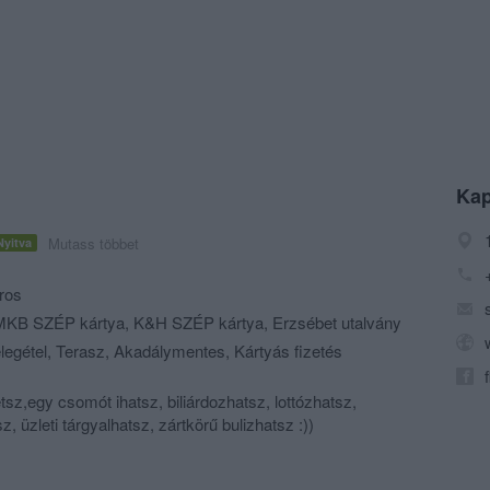
Kap
Mutass többet
Nyitva
ros
KB SZÉP kártya, K&H SZÉP kártya, Erzsébet utalvány
elegétel, Terasz, Akadálymentes, Kártyás fizetés
etsz,egy csomót ihatsz, biliárdozhatsz, lottózhatsz,
 üzleti tárgyalhatsz, zártkörű bulizhatsz :))