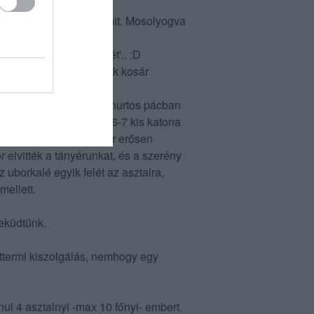
hogy kérünk e még valamit. Mosolyogva
cér: 'meghoztam a kávét'.. :D
, de kaptunk egy második kosár
l. Ő ugyanis curry-s joghurtos pácban
en is 5-6 deka húst (kb 6-7 kis katona
szaküldettük, de itt már erősen
 elvitték a tányérunkat, és a szerény
 uborkalé egyik felét az asztalra,
mellett.
feküdtünk.
ttermi kiszolgálás, nemhogy egy
nul 4 asztalnyi -max 10 főnyi- embert.