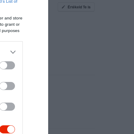
B’s List of
Értékeld Te is
er and store
to grant or
ed purposes