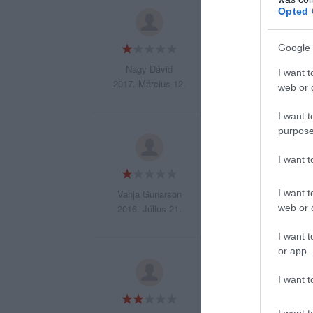
Opted 
Szegény Alfréd for
Google 
Nagy Dávid
I want t
2017. Március 12.
web or d
I want t
purpose
Terrible service a
Stex for letting d
I want 
I want t
Vanja Gunarson
web or d
2016. Július 21.
I want t
or app.
Tegnap párommal it
I want t
Komolyan olyan vol
(összesen max 10 
I want t