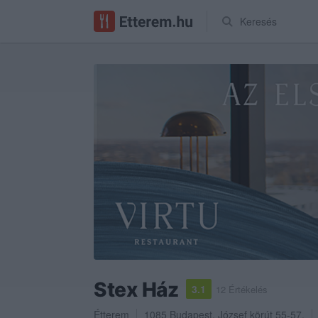
Keresés
Stex Ház
3.1
12 Értékelés
Étterem
1085
Budapest
,
József körút 55-57.