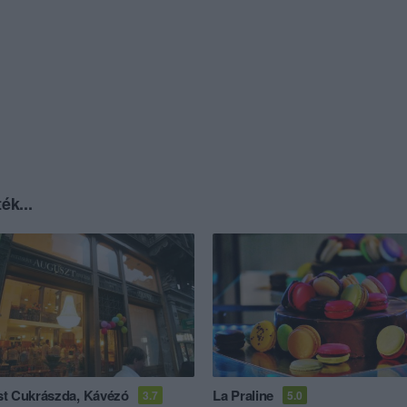
ék...
t Cukrászda, Kávézó
La Praline
3.7
5.0