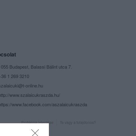
csolat
1055 Budapest, Balassi Bálint utca 7.
+36 1 269 3210
szalaicuki@t-online.hu
http://www.szalaicukraszda.hu/
https://www.facebook.com/aszalaicukraszda
Probléma jelentése
Te vagy a tulajdonos?