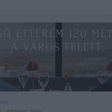
ékelés
7.
Nyitva este 19:00-ig