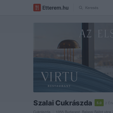
Keresés
Szalai Cukrászda
5.0
2 Ért
Cukrászda
1055
Budapest
,
Balassi Bálint utca 