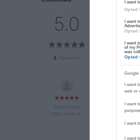
I want t
Opted 
5
2
5.0
4
I want 
0
Advertis
3
0
Opted 
2
0
I want t
1
0
of my P
was col
Opted 
Összesen 2
Google 
Utolérhetetlen! So
I want t
web or d
I want t
Szzerző István
purpose
2023. Január 28.
I want 
I want t