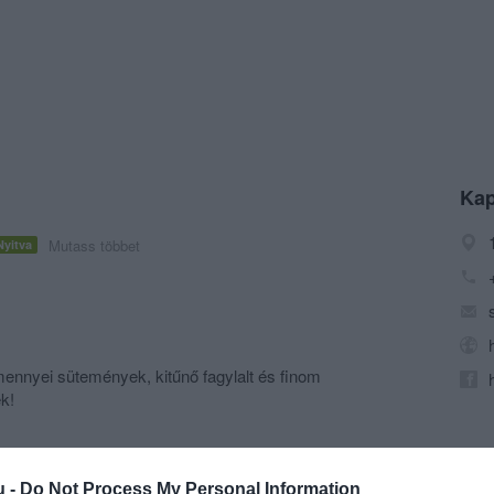
Kap
Mutass többet
Nyitva
ennyei sütemények, kitűnő fagylalt és finom
k!
u -
Do Not Process My Personal Information