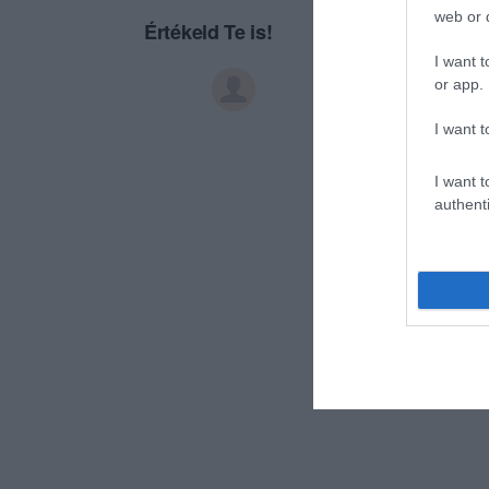
web or d
Értékeld Te is!
I want t
or app.
I want t
I want t
authenti