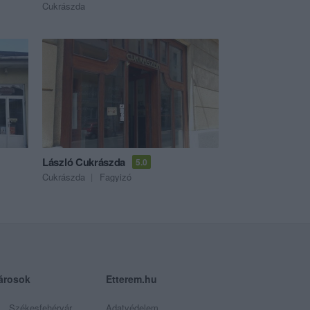
Cukrászda
László Cukrászda
5.0
Cukrászda
Fagyizó
árosok
Etterem.hu
Székesfehérvár
Adatvédelem