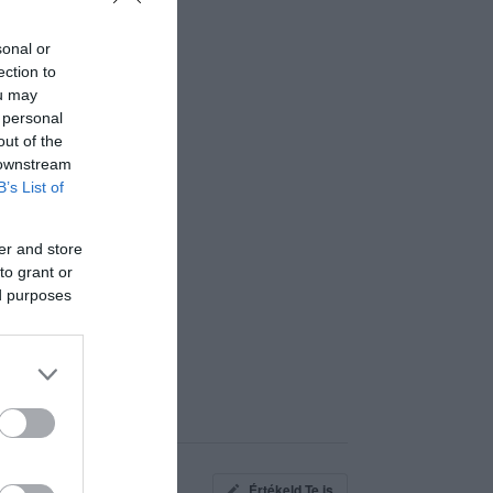
sonal or
ection to
ou may
 personal
out of the
 downstream
B’s List of
er and store
to grant or
ed purposes
Értékeld Te is