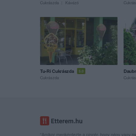
Cukrászda
Kávézó
Cukrá
Tu-Ri Cukrászda
Daubn
5.0
Cukrászda
Cukrá
"Amikor megkérdezte a pincér, hogy négy vagy ny