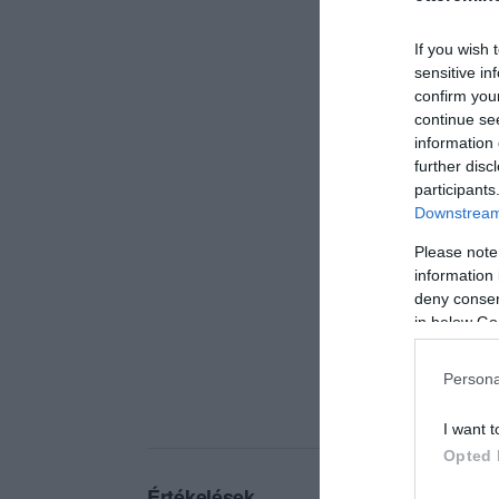
If you wish 
sensitive in
confirm you
continue se
information 
further disc
participants
Downstream 
Please note
information 
deny consent
in below Go
Persona
I want t
Opted 
Értékelések