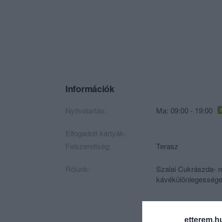
Információk
Nyitvatartás:
Ma: 09:00 - 19:00
Elfogadott kártyák:
Felszereltség:
Terasz
Rólunk:
Szalai Cukrászda- m
kávékülönlegessége
etterem.h