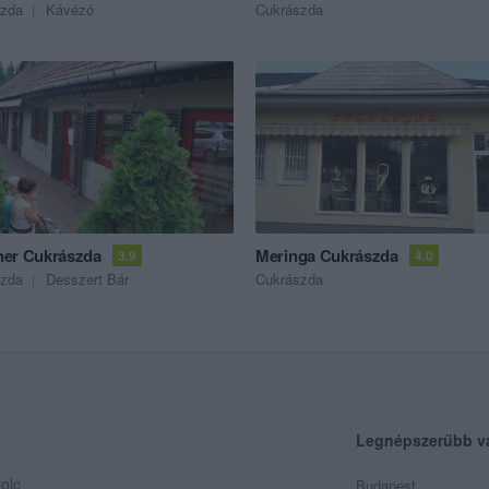
szda
Kávézó
Cukrászda
er Cukrászda
Meringa Cukrászda
3.9
4.0
szda
Desszert Bár
Cukrászda
Legnépszerűbb v
olc
Budapest