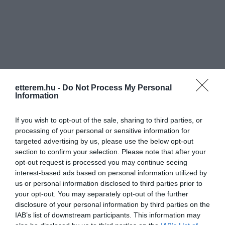
Információk
etterem.hu -
Do Not Process My Personal
Information
Nyitvatartás:
Ma: 14:00 - 20:00
Mutass többet
Nyitva
If you wish to opt-out of the sale, sharing to third parties, or
Felszereltség:
Terasz
processing of your personal or sensitive information for
targeted advertising by us, please use the below opt-out
Rólunk:
Szigliget a Tapolcai-medence déli
section to confirm your selection. Please note that after your
részének egyik legszebb és
opt-out request is processed you may continue seeing
leglátogatottabb kirándulóhelye, a
interest-based ads based on personal information utilized by
badacsonyi borvidék része.
Mutass többet
us or personal information disclosed to third parties prior to
A kis falu és a tanúhegyek között
your opt-out. You may separately opt-out of the further
tornyosuló középkori vár mindig is
disclosure of your personal information by third parties on the
kedvelt uticélja volt a kirándulóknak.
IAB’s list of downstream participants. This information may
A vidék jellegzetes őshonos szőlőfajtái
Kapcsolat