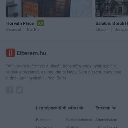
Horváth Pince
Balatoni Borok 
5.0
Borászat
Bor Bár
Étterem
Borásza
"Amikor megkérdezte a pincér, hogy négy vagy nyolc szeletre
vágják a pizzámat, azt mondtam; Négy. Nem hiszem, hogy meg
tudnék enni nyolcat." - Yogi Berra
Legnépszerűbb városok
Etterem.hu
Budapest
Székesfehérvár
Adatvédelem
Debrecen
Miskolc
Felhasználási