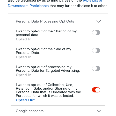
also be disclosed by us to third parties on the
IAB’s List of
az egyedülálló természeti
Downstream Participants
that may further disclose it to other
8264 Szigliget, Antal-hegy
adottságoknak köszönhetően váltak
third parties.
híressé.
+36 30 204 2590
A várhegy szomszédságában található
Please note that this website/app uses one or more Google
Personal Data Processing Opt Outs
vino@szentantalpice.hu
Antal-hegy legrégebbi pincéje 1887-ben
services and may gather and store information including but
épült, mely száz év elteltével romos
http://www.szentantalpince.hu/
not limited to your visit or usage behaviour. You may click to
I want to opt-out of the Sharing of my
állapotban került családunk birtokába.
personal data.
grant or deny consent to Google and its third-party tags to
fb.com/Szent-Antal-Pinc%C3%A9szet-Szigliget-135184269850104/
Opted In
Felújítás után hosszú ideig bor
use your data for below specified purposes in below Google
tárolására szolgált, majd 1999-ben - élve
consent section.
I want to opt-out of the Sale of my
a környezet adta lehetőségekkel -
Personal Data.
megnyitottuk pincészetünket a
Opted In
borkedvelő ínyencek és megpihenni
vágyó turisták számára. Családunkban
I want to opt-out of processing my
Personal Data for Targeted Advertising.
évtizedeken keresztül öröklődött a
Opted In
borkészítés hagyománya.
A legifjabb generáció képviselőjeként az
I want to opt-out of Collection, Use,
Retention, Sale, and/or Sharing of my
Probléma jelentése
Te vagy a tulajdonos?
volt az elképzelésünk, hogy borainkat
Personal Data that Is Unrelated with the
megfelelő környezetben ismerjék meg
Purposes for which it was collected.
az idelátogatók. Családi
Opted Out
pincészetünkben a hagyományos és a
modern technológiák együttes
Google consents