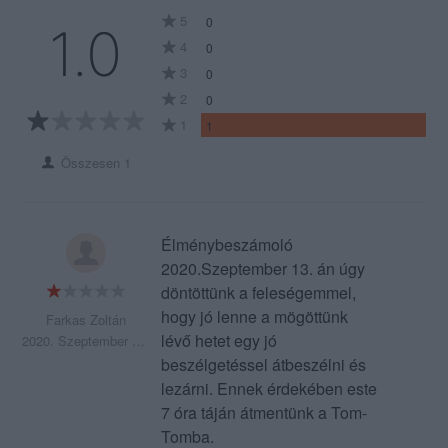
5
0
1.0
4
0
3
0
2
0
1
1
Összesen 1
Élménybeszámoló
2020.Szeptember 13. án úgy
döntöttünk a feleségemmel,
hogy jó lenne a mögöttünk
Farkas Zoltán
lévő hetet egy jó
2020. Szeptember 16.
beszélgetéssel átbeszélni és
lezárni. Ennek érdekében este
7 óra táján átmentünk a Tom-
Tomba.