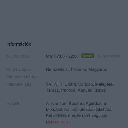
Információk
Nyitvatartás:
Ma: 07:00 - 22:00
Mutass többet
Nyitva
Konyha típus:
Nemzetközi
,
Pizzéria
,
Magyaros
Elfogadott kártyák:
Felszereltség:
TV, WIFI, Biliárd, Csocsó, Melegétel,
Terasz, Parkoló, Kártyás fizetés
Rólunk:
A Tom Tom Kocsma Agárdon, a
Mikszáth Kálmán utcában található.
Két szintes mediterrán hangulatú
épületében és teraszán a dohányzók és
Mutass többet
nem dohányzók is kikapcsolódhatnak.