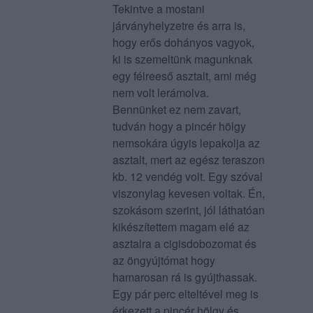
Tekintve a mostani
járványhelyzetre és arra is,
hogy erős dohányos vagyok,
ki is szemeltünk magunknak
egy félreeső asztalt, ami még
nem volt lerámolva.
Bennünket ez nem zavart,
tudván hogy a pincér hölgy
nemsokára úgyis lepakolja az
asztalt, mert az egész teraszon
kb. 12 vendég volt. Egy szóval
viszonylag kevesen voltak. Én,
szokásom szerint, jól láthatóan
kikészítettem magam elé az
asztalra a cigisdobozomat és
az öngyújtómat hogy
hamarosan rá is gyújthassak.
Egy pár perc elteltével meg is
érkezett a pincér hölgy és