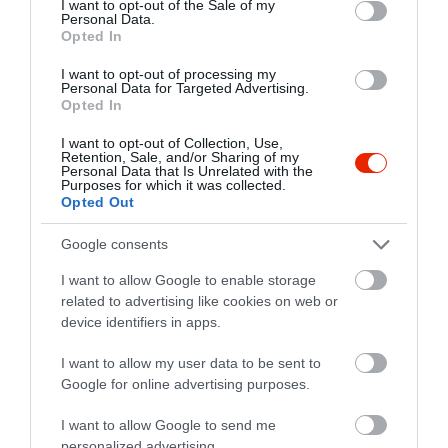
I want to opt-out of the Sale of my
rendeltünk dupla
Personal Data.
Opted In
fokhagymával és dupla sajttal.
Ez a beszélgetés alatt a pincér
I want to opt-out of processing my
Personal Data for Targeted Advertising.
számára tisztán láthatóan, a
Opted In
padlóra hamuztam. De sajnos
még mindig nem vette a lapot.
I want to opt-out of Collection, Use,
Retention, Sale, and/or Sharing of my
Reméltük, hogy a rendelés
Personal Data that Is Unrelated with the
Purposes for which it was collected.
felvétele után legalább
Opted Out
visszatér és elviszi végre a
felesleges tárgyakat az
Google consents
asztalról és legalább letörli az
I want to allow Google to enable storage
asztalt. De ezek nem történtek
related to advertising like cookies on web or
meg. Ha pincér egy
device identifiers in apps.
„gyakornok” vagy kezdő lett
volna, akkor nem szóltam
I want to allow my user data to be sent to
volna semmit. De ez a hölgy
Google for online advertising purposes.
már jóval több mint egy éve
I want to allow Google to send me
dolgozok a Tom-Tomban.
personalized advertising.