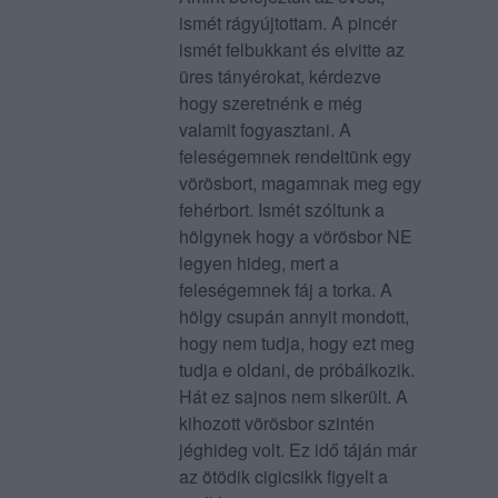
ismét rágyújtottam. A pincér
ismét felbukkant és elvitte az
üres tányérokat, kérdezve
hogy szeretnénk e még
valamit fogyasztani. A
feleségemnek rendeltünk egy
vörösbort, magamnak meg egy
fehérbort. Ismét szóltunk a
hölgynek hogy a vörösbor NE
legyen hideg, mert a
feleségemnek fáj a torka. A
hölgy csupán annyit mondott,
hogy nem tudja, hogy ezt meg
tudja e oldani, de próbálkozik.
Hát ez sajnos nem sikerült. A
kihozott vörösbor szintén
jéghideg volt. Ez idő táján már
az ötödik cigicsikk figyelt a