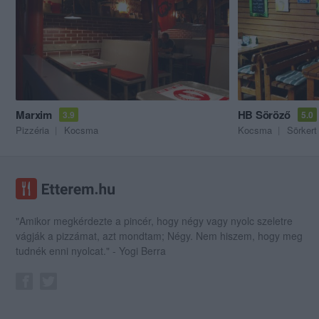
Marxim
HB Söröző
3.9
5.0
Pizzéria
Kocsma
Kocsma
Sörkert
"Amikor megkérdezte a pincér, hogy négy vagy nyolc szeletre
vágják a pizzámat, azt mondtam; Négy. Nem hiszem, hogy meg
tudnék enni nyolcat." - Yogi Berra