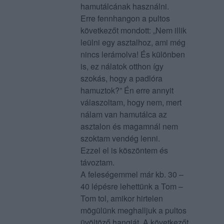
hamutálcának használni.
Erre fennhangon a pultos
következőt mondott: „Nem illik
leülni egy asztalhoz, ami még
nincs lerámolva! És különben
is, ez nálatok otthon így
szokás, hogy a padlóra
hamuztok?” Én erre annyit
válaszoltam, hogy nem, mert
nálam van hamutálca az
asztalon és magamnál nem
szoktam vendég lenni.
Ezzel el is köszöntem és
távoztam.
A feleségemmel már kb. 30 –
40 lépésre lehettünk a Tom –
Tom tol, amikor hirtelen
mögülünk meghalljuk a pultos
üvöltöző hangját. A következőt