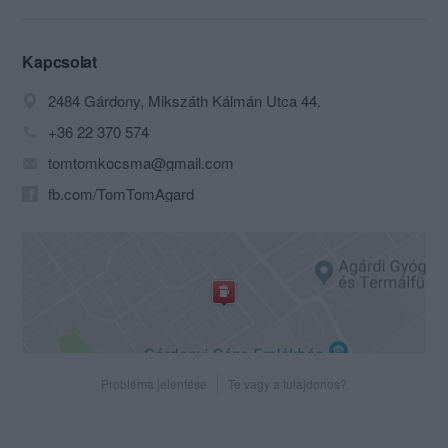
Az alsó szinten a két helységből álló
vendégrészben a biliárdozni, csocsózni,
társasjátékozni, sakkozni betérők
Kapcsolat
ugyanúgy jól érezhetik magukat, mint
2484 Gárdony, Mikszáth Kálmán Utca 44.
akik a szeparált csendes részben
szeretnének beszélgetni egy ital mellett.
+36 22 370 574
Minden vendég kulturált környezetben
tomtomkocsma@gmail.com
fogyaszthatja a pultnál kiszolgált
innivalóját.
fb.com/TomTomAgard
Probléma jelentése
Te vagy a tulajdonos?