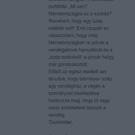
üvöltötte: „Mi van?
Németországba ez a szokás?
Remélem, hogy egy szép
estétek volt!” Erre csupán az
válaszoltam, hogy még
Németországban is adnak a
vendégeknek hamutálcát és a
„szép esténkről” a pincér hölgy
már gondoskodott.
Ebből az egész esetből azt
tanultuk, hogy bármilyen szép
egy vendégház, a végén a
személyzet viselkedése
határozza meg, hogy jó vagy
rossz emlékekkel távozik a
vendég.
Tisztelettel,