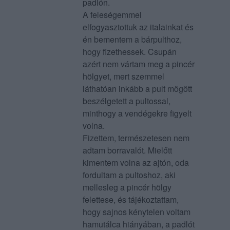
padlón.
A feleségemmel
elfogyasztottuk az italainkat és
én bementem a bárpulthoz,
hogy fizethessek. Csupán
azért nem vártam meg a pincér
hölgyet, mert szemmel
láthatóan inkább a pult mögött
beszélgetett a pultossal,
minthogy a vendégekre figyelt
volna.
Fizettem, természetesen nem
adtam borravalót. Mielőtt
kimentem volna az ajtón, oda
fordultam a pultoshoz, aki
mellesleg a pincér hölgy
felettese, és tájékoztattam,
hogy sajnos kénytelen voltam
hamutálca hiányában, a padlót