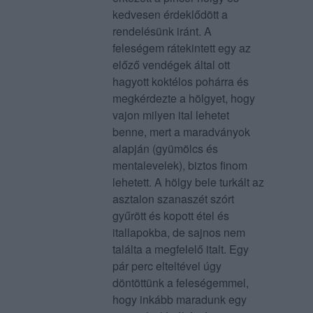
kedvesen érdeklődött a
rendelésünk iránt. A
feleségem rátekintett egy az
előző vendégek által ott
hagyott koktélos pohárra és
megkérdezte a hölgyet, hogy
vajon milyen ital lehetet
benne, mert a maradványok
alapján (gyümölcs és
mentalevelek), biztos finom
lehetett. A hölgy bele turkált az
asztalon szanaszét szórt
gyűrött és kopott étel és
itallapokba, de sajnos nem
találta a megfelelő italt. Egy
pár perc elteltével úgy
döntöttünk a feleségemmel,
hogy inkább maradunk egy