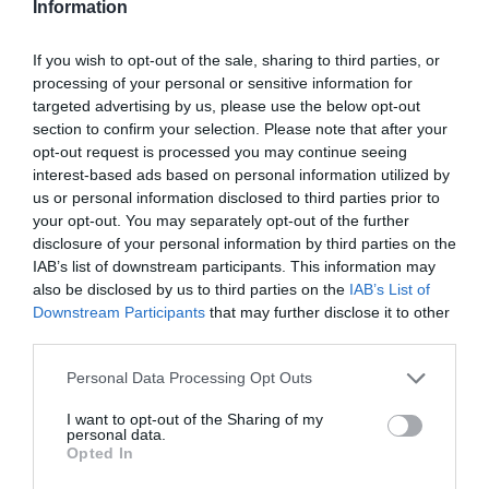
Information
jelent a hölgy és hozta a
megrendelt italokat. Gyorsan
If you wish to opt-out of the sale, sharing to third parties, or
letette a poharakat az asztal
processing of your personal or sensitive information for
másik végére az előbb említett
targeted advertising by us, please use the below opt-out
étlapok és üres étkészlet
section to confirm your selection. Please note that after your
hordozók mellé. Ekkor már
opt-out request is processed you may continue seeing
látványosan rágyújtottam,
interest-based ads based on personal information utilized by
remélve hogy a hölgy
us or personal information disclosed to third parties prior to
észreveszi, hogy nem hozott
your opt-out. You may separately opt-out of the further
disclosure of your personal information by third parties on the
hamutálcát.
IAB’s list of downstream participants. This information may
De sajnos nem ez történt. Sőt,
also be disclosed by us to third parties on the
IAB’s List of
az említett gyümölcslé
Downstream Participants
that may further disclose it to other
jéghideg volt. Így hát egy kicsit
third parties.
lassabban kortyolgatta a
Please note that this website/app uses one or more Google
feleségem az italát.
Personal Data Processing Opt Outs
services and may gather and store information including but
A pincér most már
not limited to your visit or usage behaviour. You may click to
I want to opt-out of the Sharing of my
megkérdezte, hogy mit
personal data.
grant or deny consent to Google and its third-party tags to
Opted In
szeretnénk enni. Mi egy
use your data for below specified purposes in below Google
tengergyümölcse pizzát
consent section.