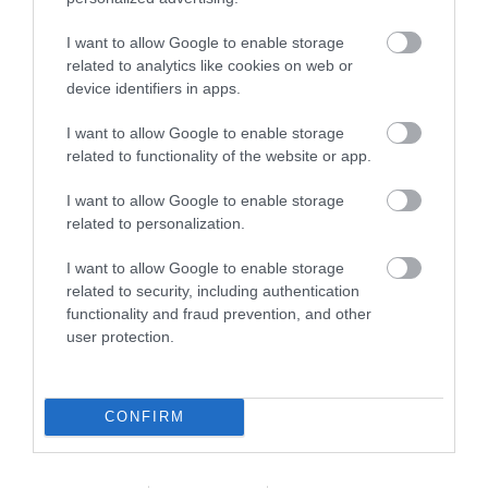
(talán több mint két év is lehet)
Így vettem a fáradtságot,
I want to allow Google to enable storage
összeszedtem a szétszórt
related to analytics like cookies on web or
étlapokat, elrendeztem az
device identifiers in apps.
étkészlet hordozókat és
letöröltem az asztalt.
I want to allow Google to enable storage
related to functionality of the website or app.
Egy kis idő múlva ismét
megjelent a hölgy és letett egy
I want to allow Google to enable storage
fatálcát az asztalra mely két
related to personalization.
étkészletet tartalmazott. A
pincér még mindig nem vette
I want to allow Google to enable storage
észre a hamutálca hiányát és
related to security, including authentication
functionality and fraud prevention, and other
azt sem, hogy még mindig
user protection.
nincs rendesen lepakolva az
asztal. Ilyenkor már a hölgy
szeme láttára még a csikket is
CONFIRM
a padlóra dobtam.
Egy idő után a hölgy meg is
hozta nekünk a megrendelt