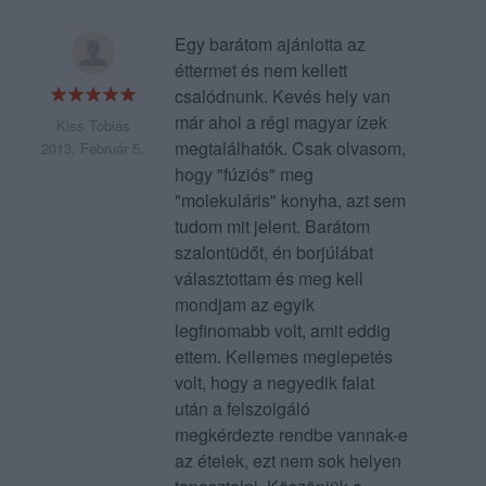
Egy barátom ajánlotta az
éttermet és nem kellett
csalódnunk. Kevés hely van
már ahol a régi magyar ízek
Kiss Tobiás
megtalálhatók. Csak olvasom,
2013. Február 5.
hogy "fúziós" meg
"molekuláris" konyha, azt sem
tudom mit jelent. Barátom
szalontüdőt, én borjúlábat
választottam és meg kell
mondjam az egyik
legfinomabb volt, amit eddig
ettem. Kellemes meglepetés
volt, hogy a negyedik falat
után a felszolgáló
megkérdezte rendbe vannak-e
az ételek, ezt nem sok helyen