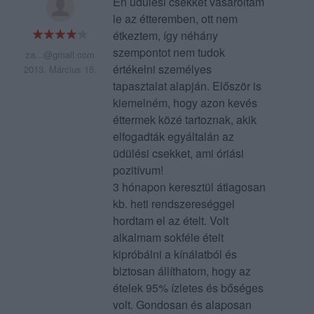
Én üdülési csekket vásároltam
le az étteremben, ott nem
étkeztem, így néhány
szempontot nem tudok
za...@gmail.com
értékelni személyes
2013. Március 15.
tapasztalat alapján. Először is
kiemelném, hogy azon kevés
éttermek közé tartoznak, akik
elfogadták egyáltalán az
üdülési csekket, ami óriási
pozitívum!
3 hónapon keresztül átlagosan
kb. heti rendszereséggel
hordtam el az ételt. Volt
alkalmam sokféle ételt
kipróbálni a kínálatból és
biztosan állíthatom, hogy az
ételek 95% ízletes és bőséges
volt. Gondosan és alaposan