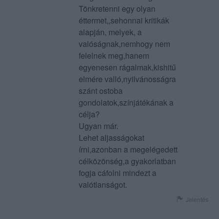
Tönkretenni egy olyan
éttermet,,sehonnai kritikák
alapján, melyek, a
valóságnak,nemhogy nem
felelnek meg,hanem
egyenesen rágalmak,kishitű
elmére valló,nyilvánosságra
szánt ostoba
gondolatok,színjátékának a
célja?
Ugyan már.
Lehet aljasságokat
írni,azonban a megelégedett
célközönség,a gyakorlatban
fogja cáfolni mindezt a
valótlanságot.
Jelentés