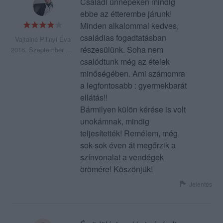
Családi ünnepeken mindig
ebbe az étterembe járunk!
Minden alkalommal kedves,
családias fogadtatásban
Vajtainé Pilinyi Éva
részesülünk. Soha nem
2016. Szeptember 12.
csalódtunk még az ételek
minőségében. Ami számomra
a legfontosabb : gyermekbarát
ellátás!!
Bármilyen külön kérése is volt
unokámnak, mindig
teljesítették! Remélem, még
sok-sok éven át megőrzik a
színvonalat a vendégek
örömére! Köszönjük!
Jelentés