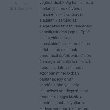
véghez viszi.? Víg kalmár, ez a
Al Fonso
méltán jó hírnek örvendő
2013. Február 6.
intézményt,kritikai górcső
alá,talán kizárólag az
elégedetten távozó vendégeik
vehetik,mindezt joggal. Építő
kritika,előre visz, a
mocskolódás csak romból,és
előbb utóbb az annak
penetrából épített „várait”is ön-
ön maga rombolja le mindazt.
Tudom fájdalmas mindez
Azonban minél jobban
bántanak egy olyan
vendéglátóhelyet,mely
tekintélyes vendégszámmal
rendelkezve,igyekszik, a
lehető legjobbat nyújtani a
kedves vendégeink,úgy fordul