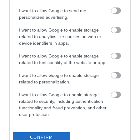
Sajnos az tény,hogy a
I want to allow Google to send me
vendégek nagy része,és ez
personalized advertising.
nem korlátozódik erre az
étteremre fogalma sincsen, mit
I want to allow Google to enable storage
jelent a borjúláb……
related to analytics like cookies on web or
Halászlé…. Úgy
device identifiers in apps.
gondolom,immár,
I want to allow Google to enable storage
kívülállóként,hogy a
related to functionality of the website or app.
minősége,semmit sem vesztett
hajdani színéből, ötvözi a
I want to allow Google to enable storage
markáns íz világot, a hozzá
related to personalization.
méltó szaturalítással.Mely
káprázatos ízharmóniát
I want to allow Google to enable storage
related to security, including authentication
eredményez. Sajnálatosan
functionality and fraud prevention, and other
úgy látom, hogy,olyan
user protection.
emberek írták mindeme
kritikákat,melyeket egykor a
társaság a saját dolgozóikként
CONFIRM