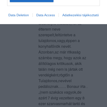
könyvelhetett el. Sok
étteremkritikát olvastam
már,,köztük sok olyat is ,mely
Data Deletion
Data Access
Adatkezelési tájékoztató
konkrét hivatkozással egy
webhelyre mutatott,hol az
étterem neve
szerepelt,feltüntetve a
tulajdonos,vagy,éppen a
konyhafőnök nevét.
Azonban,az már ritkaság
számba megy, hogy azok az
állítólagos kritikusok, akik
talán még nem is jártak ott
vendégként,rögtőn a
Tulajdonos,nevével
pedáloznak…… Bonaur írta .
„(nem szakács vagyok,de
azért 7 évig vezettem egy 8
ezer szarvasmarhát tartó és