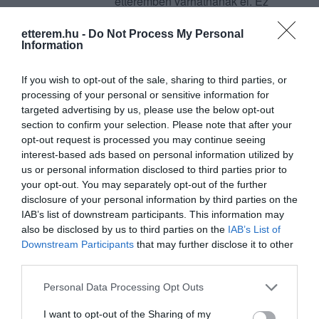
étteremben várhatnának el. Ez
inverzibilisen ostoba
gondolkodásra vall. Tudom
etterem.hu -
Do Not Process My Personal
Information
nehéz feladat, egy 70 fokon
gőzölgő csészényi levest, a
If you wish to opt-out of the sale, sharing to third parties, or
másodperc töredéket alatt
processing of your personal or sensitive information for
lehajtani,csupán azért,hogy a
targeted advertising by us, please use the below opt-out
pincérért jajveszékelve kiáltva
section to confirm your selection. Please note that after your
követeljük a második fogást. A
opt-out request is processed you may continue seeing
sors akarata határozott
interest-based ads based on personal information utilized by
us or personal information disclosed to third parties prior to
úgy,hogy 2008-9. folyamán én
your opt-out. You may separately opt-out of the further
is a csapat részeként
disclosure of your personal information by third parties on the
tevékenykedhettem. Mit is
IAB’s list of downstream participants. This information may
vettem észre bennfentesként?
also be disclosed by us to third parties on the
IAB’s List of
egy összeszokott csapatot,és
Downstream Participants
that may further disclose it to other
hihetetlenül erős
third parties.
követelményrendszert,melyet
Please note that this website/app uses one or more Google
Personal Data Processing Opt Outs
vasszigorral igyekeztek
services and may gather and store information including but
őrizni,megőrizni,egy olyan
not limited to your visit or usage behaviour. You may click to
I want to opt-out of the Sharing of my