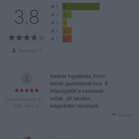
5
8
3.8
4
2
3
1
2
2
1
2
Összesen 15
Kedves fogadtatás, finom
ételek, gyerekbarát hely. A
felszolgálók is kedvesek
voltak. Jól lakottan,
Somoskői-Langó Beatrix
elégedetten távoztunk.
2023. Július 2.
Jelentés