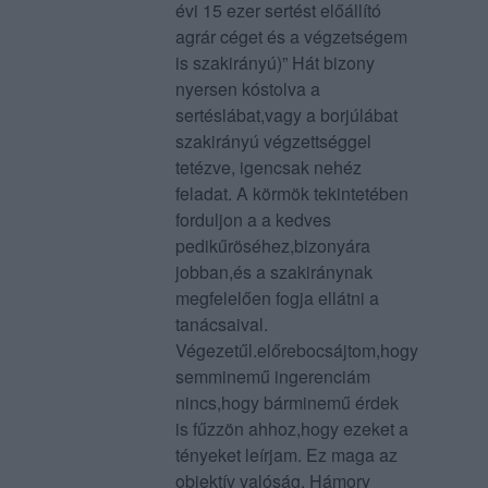
évi 15 ezer sertést előállító
agrár céget és a végzetségem
is szakirányú)” Hát bizony
nyersen kóstolva a
sertéslábat,vagy a borjúlábat
szakirányú végzettséggel
tetézve, igencsak nehéz
feladat. A körmök tekintetében
forduljon a a kedves
pedikűröséhez,bizonyára
jobban,és a szakiránynak
megfelelően fogja ellátni a
tanácsaival.
Végezetűl.előrebocsájtom,hogy
semminemű ingerenciám
nincs,hogy bárminemű érdek
is fűzzön ahhoz,hogy ezeket a
tényeket leírjam. Ez maga az
objektív valóság. Hámory