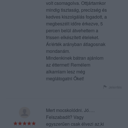
volt csomagolva. Ottjártamkor
mindig tisztaság, precízség és
kedves kiszolgálás fogadott, a
megbeszélt időre érkezve, 5
percen belül átvehettem a
frissen elkészített ételeket.
Ár/érték arányban átlagosnak
mondanám.
Mindenkinek bátran ajánlom
az éttermet! Remélem
alkamlam lesz még
meglátogatni Őket!
Jelentés
Mert mocskolódni. Jó….
Felszabadít? Vagy
egyszerűen csak élvezi az,ki