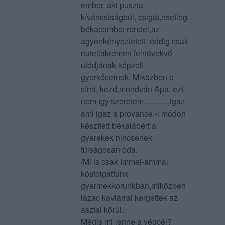
ember, aki puszta
kíváncsiságból, csigát,esetleg
békacombot rendel,az
agyonkényeztetett, eddig csak
nutellakrémen felnövekvő
utódjának képzelt
gyerkőceinek. Miközben ö
sírni, kezd,mondván Apa, ezt
nem így szeretem………,igaz
ami igaz a provance.-i módon
készített békalábért a
gyerekek nincsenek
túlságosan oda.
/Mi is csak ímmel-ámmal
kóstolgattunk
gyermekkorunkban,miközben
lazac kaviárral kergettek az
asztal körül..
Mégis mi lenne a végcél?