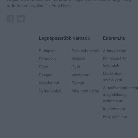
tudnék enni nyolcat." - Yogi Berra
Legnépszerűbb városok
Etterem.hu
Budapest
Székesfehérvár
Adatvédelem
Debrecen
Miskolc
Felhasználási
feltételek
Pécs
Győr
Moderálási
Szeged
Veszprém
szabályzat
Kecskemét
Sopron
Akadálymentességi
Nyíregyháza
Még több város
megfelelőségi
nyilatkozat
Impresszum
Hely ajánlása