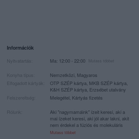
Információk
Nyitvatartás:
Ma: 12:00 - 22:00
Mutass többet
Konyha típus:
Nemzetközi
,
Magyaros
Elfogadott kártyák:
OTP SZÉP kártya, MKB SZÉP kártya,
K&H SZÉP kártya, Erzsébet utalvány
Felszereltség:
Melegétel, Kártyás fizetés
Rólunk:
Aki "nagymamáink" ízeit keresi, aki a
mai ízeket keresi, aki jól akar lakni, akit
nem érdekel a fúziós és molekuláris
konyha, ők jöjjenek el hozzánk!
Mutass többet