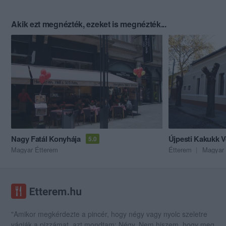
Akik ezt megnézték, ezeket is megnézték...
Nagy Fatál Konyhája
Újpesti Kakukk 
5.0
Magyar Étterem
Étterem
Magyar 
"Amikor megkérdezte a pincér, hogy négy vagy nyolc szeletre
vágják a pizzámat, azt mondtam; Négy. Nem hiszem, hogy meg