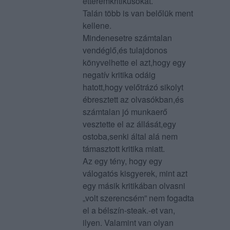
étteremkritikusokat.
Talán több is van belőlük ment
kellene.
Mindenesetre számtalan
vendéglő,és tulajdonos
könyvelhette el azt,hogy egy
negatív kritika odáig
hatott,hogy velőtrázó sikolyt
ébresztett az olvasókban,és
számtalan jó munkaerő
vesztette el az állását,egy
ostoba,senki által alá nem
támasztott kritika miatt.
Az egy tény, hogy egy
válogatós kisgyerek, mint azt
egy másik kritikában olvasni
„volt szerencsém” nem fogadta
el a bélszín-steak.-et van,
ilyen. Valamint van olyan