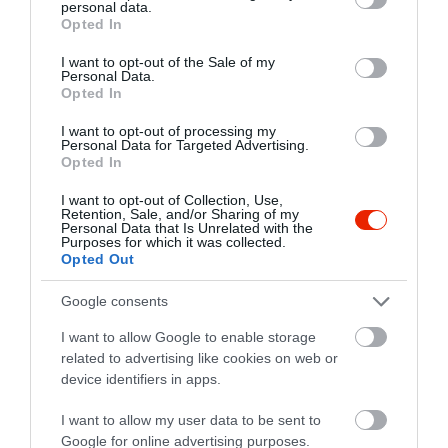
utókor számára, ahol majd
personal data.
grant or deny consent to Google and its third-party tags to
Opted In
talán felülemelkedve a Pizza
use your data for below specified purposes in below Google
Kingek gaszrtonómiai
consent section.
I want to opt-out of the Sale of my
Personal Data.
immoralításán,fontos lesz
Opted In
kölcsönös szinten is a
vendéglátó,és a vendég
I want to opt-out of processing my
Personal Data for Targeted Advertising.
megbecsülése. Borjúláb….
Opted In
Egyesek egy google.-ból
kiólozott képpel,hogy
I want to opt-out of Collection, Use,
Retention, Sale, and/or Sharing of my
állítólagos hitelességűket
Personal Data that Is Unrelated with the
Purposes for which it was collected.
bizonyítsák, oktalanul
Opted Out
veszik,azt a fogást a szeműk
látószögébe,mely
Google consents
kiváltképpen a Víg kalmárnak
I want to allow Google to enable storage
a specialitása. Ott létem alatt
related to advertising like cookies on web or
hetente tucat-számmal fogyott
device identifiers in apps.
a ebből az eleségből. A ház
specialitása?,vagy csak egy a
I want to allow my user data to be sent to
sok közül?ki számolja ezt….
Google for online advertising purposes.