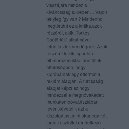
visszájára mindez a
kíváncsiság tükrében… Vajon
tényleg így van ? Mindenhol
megtörtént ez a kritika,azok
részéről, akik „Torkos
Csütörtök” alkalmával
jelentkeztek vendégnek. Azok
részéről is,kik, spontán
elhatározásukból döntöttek
afféleképpen, hogy
kipróbálnak egy éttermet a
reklám alapján. A furcsaság
alapját képzi az,hogy
mindezzel a megnővekedett
munkatempóval,tisztában
lévén,követelik azt a
kiszolgálást,mint akár egy-két
foglalt asztallal rendelkező