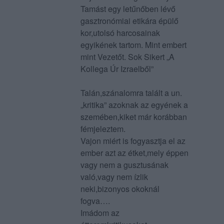
Tamást egy letűnőben lévő
gasztronómiai etikára épülő
kor,utolsó harcosainak
egyikének tartom. Mint embert
mint Vezetőt. Sok Sikert „A
Kollega Úr Izraelből”
Talán,szánalomra talált a un.
„kritika” azoknak az egyének a
szemében,kiket már korábban
fémjeleztem.
Vajon miért is fogyasztja el az
ember azt az étket,mely éppen
vagy nem a gusztusának
való,vagy nem ízlik
neki,bizonyos okoknál
fogva….
Imádom az