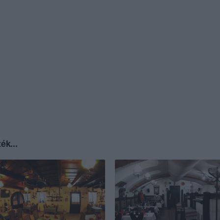
ék...