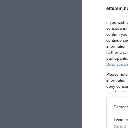
etterem.h
If you wish 
sensitive in
confirm you
continue se
information 
further disc
participants
Downstream 
Please note
information 
deny consent
in below Go
Persona
I want t
Opted 