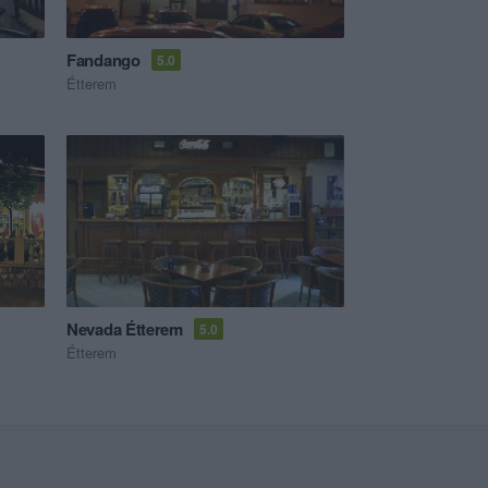
Fandango
5.0
Étterem
Nevada Étterem
5.0
Étterem