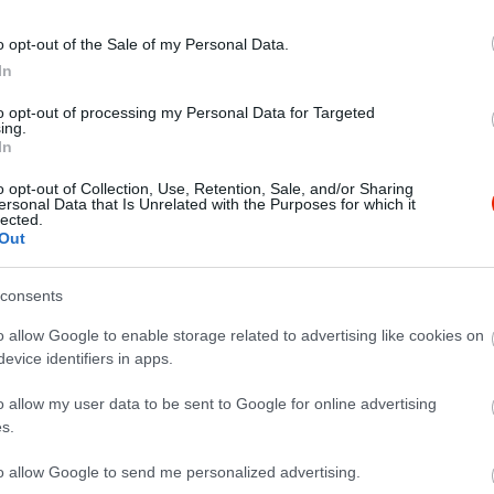
o opt-out of the Sale of my Personal Data.
In
to opt-out of processing my Personal Data for Targeted
ing.
In
o opt-out of Collection, Use, Retention, Sale, and/or Sharing
ersonal Data that Is Unrelated with the Purposes for which it
lected.
Out
consents
o allow Google to enable storage related to advertising like cookies on
evice identifiers in apps.
gy késő esti vacsorára tértünk be a Barabás Étterembe. Mi vol
z ételek minőségén nem érződött. Nagyon udvarias, gyermekbarát
o allow my user data to be sent to Google for online advertising
t, ami a kényelmes vacsorázáshoz kellett. Az adagok nagyok, az 
s.
emben.
to allow Google to send me personalized advertising.