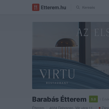
Keresés
Barabás Étterem
5.0
1 Érté
Étterem
4024
Debrecen
,
Vár utca 11.
Zárv