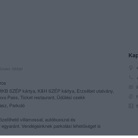
Kap
utass többet
ros
KB SZÉP kártya, K&H SZÉP kártya, Erzsébet utalvány,
exo Pass, Ticket restaurant, Üdülési csekk
rasz, Parkoló
zelíthető villamossal, autóbusszal és
egyaránt. Vendégeinknek parkolási lehetőséget is