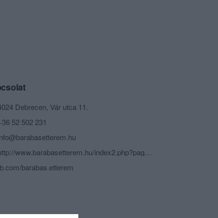
csolat
4024 Debrecen, Vár utca 11.
+36 52 502 231
info@barabasetterem.hu
http://www.barabasetterem.hu/index2.php?page=kezdolap
fb.com/barabas.etterem