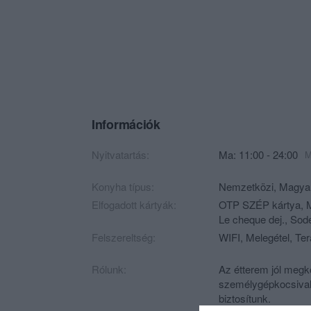
Információk
Nyitvatartás:
Ma: 11:00 - 24:00
M
Konyha típus:
Nemzetközi
,
Magya
Elfogadott kártyák:
OTP SZÉP kártya, M
Le cheque dej., Sod
Felszereltség:
WIFI, Melegétel, Te
Rólunk:
Az étterem jól megkö
személygépkocsival 
biztosítunk.