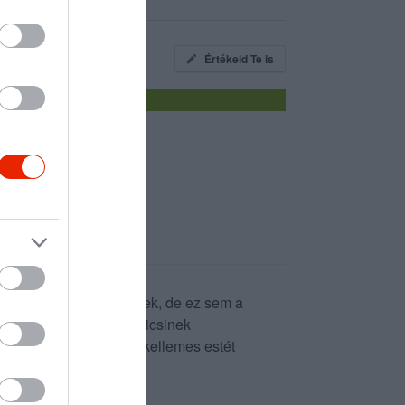
Értékeld Te is
tunk az egyedüli vendégek, de ez sem a
 volt a pincér, a két kicsinek
ételek finomak voltak, kellemes estét