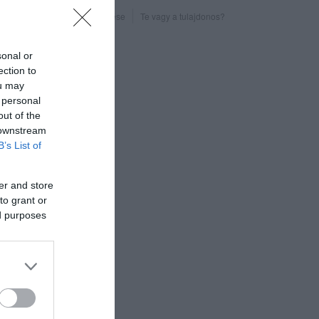
Probléma jelentése
Te vagy a tulajdonos?
sonal or
ection to
ou may
 personal
out of the
 downstream
B’s List of
er and store
to grant or
ed purposes