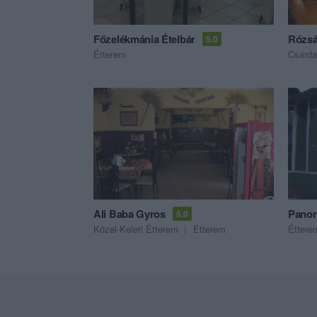
Főzelékmánia Ételbár
Rózsá
5.0
Étterem
Csárda
Ali Baba Gyros
5.0
Közel-Keleti Étterem
Étterem
Éttere