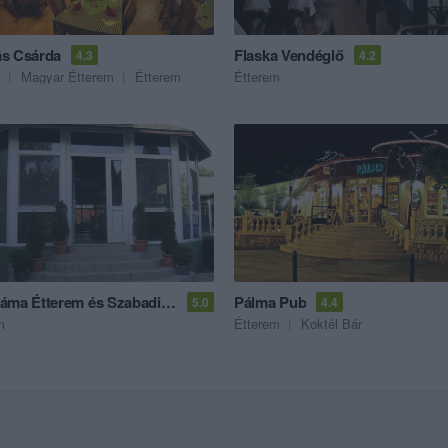
s Csárda
Flaska Vendéglő
4.3
4.2
Magyar Étterem
Étterem
Étterem
Panoráma Étterem és Szabadidőpark
Pálma Pub
5.0
4.4
m
Étterem
Koktél Bár