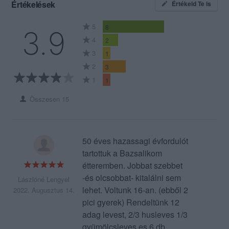
Értékelések
Értékeld Te is
5
8
3.9
4
2
3
1
2
3
1
1
Összesen 15
50 éves hazassagi évfordulót
tartottuk a Bazsalikom
étteremben. Jobbat szebbet
-és olcsobbat- kitalálni sem
Lászlóné Lengyel
lehet. Voltunk 16-an. (ebből 2
2022. Augusztus 14.
pici gyerek) Rendeltünk 12
adag levest, 2/3 husleves 1/3
gyümölcsleves es 6 db