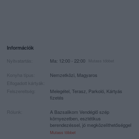
Információk
Nyitvatartás:
Ma: 12:00 - 22:00
Mutass többet
Konyha típus:
Nemzetközi
,
Magyaros
Elfogadott kártyák:
Felszereltség:
Melegétel, Terasz, Parkoló, Kártyás
fizetés
Rólunk:
A Bazsalikom Vendéglő szép
környezetben, esztétikus
berendezéssel, jó megközelíthetőséggel
és nem utolsó sorban finom ételekkel
Mutass többet
várja minden Kedves Vendégét!