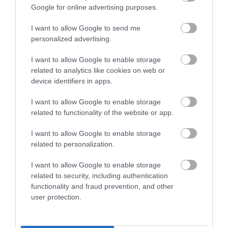
Google for online advertising purposes.
Menüt rendeltem: karfiolleves,
és borzaska
I want to allow Google to send me
hasábburgonyával.
personalized advertising.
A karfiolleves kimondottan jó
Helén Antal
I want to allow Google to enable storage
volt. De a második fogás
2022. Július 26.
related to analytics like cookies on web or
tejföllel-sajttal toppingolt
device identifiers in apps.
rántotthús volt, ami nálam nem
borzaska... Nem erre
I want to allow Google to enable storage
számítottam, de 1650 forintért
related to functionality of the website or app.
nincs okom panaszkodni!
I want to allow Google to enable storage
related to personalization.
A pluszba elvitelre kért
sültcsülkös sztrapacskára
I want to allow Google to enable storage
nincsenek szavak. Tejföllel
related to security, including authentication
kikevert nokedli, rajta két
functionality and fraud prevention, and other
szelet hirtelensült hús, íze
user protection.
alapján valamilyen
gyorspácos csülöksonka. Nem