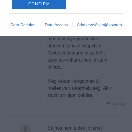
nagy durranás, és tekintve az
CONFIRM
árát -- nehezen gyűrtem le.
Rendeljetek mást.
Data Deletion
Data Access
Adatkezelési tájékoztató
Azért nem kap egy csillagot,
mert mosolyogva hozta a
pincér a kancsó csapvizet.
Meleg volt (mármint az idő),
szomjas voltam, meg is ittam
mindet.
Még valami: forgalmas út
mellett van a kerthelyiség. Akit
zavar az üljön belülre.
Jelentés
Sajnos nem tudok jó hírrel