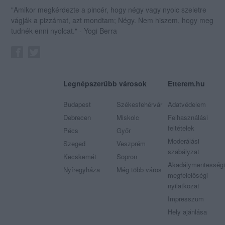
"Amikor megkérdezte a pincér, hogy négy vagy nyolc szeletre
vágják a pizzámat, azt mondtam; Négy. Nem hiszem, hogy meg
tudnék enni nyolcat." - Yogi Berra
Legnépszerűbb városok
Etterem.hu
Budapest
Székesfehérvár
Adatvédelem
Debrecen
Miskolc
Felhasználási
feltételek
Pécs
Győr
Moderálási
Szeged
Veszprém
szabályzat
Kecskemét
Sopron
Akadálymentességi
Nyíregyháza
Még több város
megfelelőségi
nyilatkozat
Impresszum
Hely ajánlása