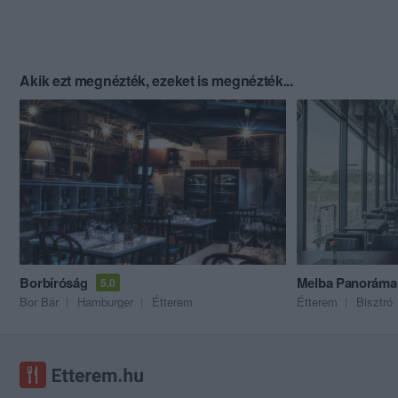
Akik ezt megnézték, ezeket is megnézték...
Borbíróság
Melba Panoráma 
5.0
Bor Bár
Hamburger
Étterem
Étterem
Bisztró