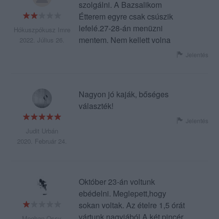
szolgálni. A Bazsalikom
Étterem egyre csak csúszik
lefelé.27-28-án menüzni
Hókuszpókusz Imre
mentem. Nem kellett volna
2022. Július 26.
Jelentés
Nagyon jó kaják, bőséges
választék!
Jelentés
Judit Urbán
2020. Február 24.
Október 23-án voltunk
ebédelni. Meglepett,hogy
sokan voltak. Az ételre 1,5 órát
vártunk nagyjából.A két pincér
Meghan Ossy