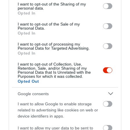
sörrel üdvözlő pezsgővel,
not limited to your visit or usage behaviour. You may click to
I want to opt-out of the Sharing of my
kolaval 6 kancso házi
personal data.
grant or deny consent to Google and its third-party tags to
Opted In
limonadeval együtt kijott 100 e
use your data for below specified purposes in below Google
Ft-bol. Ezt szerintem otthon is
consent section.
I want to opt-out of the Sale of my
nehéz kíhozni es akkor olyan
Personal Data.
Opted In
vagy mint a használt
mosogatorongy, mert az ünnep
I want to opt-out of processing my
Personal Data for Targeted Advertising.
előtt 2 napig vásárolsz, két
Opted In
napig főzöl, takaritasz,az
ünnepen egész nap ugrálsz
I want to opt-out of Collection, Use,
Retention, Sale, and/or Sharing of my
mint a nikkelbolha, utána egy
Personal Data that Is Unrelated with the
Purposes for which it was collected.
napig mosogatni kell, meg
Opted Out
megint takaritasz.Csak szólok,
hogy ha ünnepet akartok
Google consents
rendezni, menjetek a
I want to allow Google to enable storage
Bazsalikomba.
related to advertising like cookies on web or
Jelentés
device identifiers in apps.
I want to allow my user data to be sent to