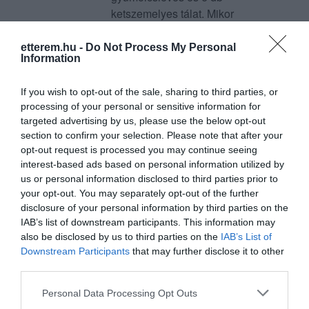
ketszemelyes tálat. Mikor
mindenki dugig ette magát és
jaj ez is de jó, meg az is de
etterem.hu -
Do Not Process My Personal
Information
finom, nyögdecselesek
hangzottak, jött a SOMLOI.
If you wish to opt-out of the sale, sharing to third parties, or
Sokan azt mondták ilyen
processing of your personal or sensitive information for
finomat életükben nem ettek. A
targeted advertising by us, please use the below opt-out
tálakon maradt maradekot
section to confirm your selection. Please note that after your
becsomagoltak, 3 csalad egy -
opt-out request is processed you may continue seeing
egy masnapi ebédje maradt.
interest-based ads based on personal information utilized by
Csak, hogy erzekeltessem a
us or personal information disclosed to third parties prior to
your opt-out. You may separately opt-out of the further
agy mennyiséget. A
disclosure of your personal information by third parties on the
kiszolgálás gyors, figyelmes,
IAB’s list of downstream participants. This information may
kedves mosolygós. A 16 főben
also be disclosed by us to third parties on the
IAB’s List of
volt 2 pici gyerek, rögtön
Downstream Participants
that may further disclose it to other
hozták nekik ülőkeket, majd
third parties.
egy nagy kosár játékot is. És
Please note that this website/app uses one or more Google
mindez, pálinkával, borral,
Personal Data Processing Opt Outs
services and may gather and store information including but