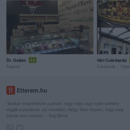
Dr. Gelato
Vári Cukrászda
5.0
Fagyizó
Cukrászda
Fagy
"Amikor megkérdezte a pincér, hogy négy vagy nyolc szeletre
vágják a pizzámat, azt mondtam; Négy. Nem hiszem, hogy meg
tudnék enni nyolcat." - Yogi Berra