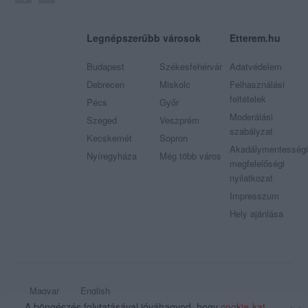
Legnépszerűbb városok
Etterem.hu
Budapest
Székesfehérvár
Adatvédelem
Debrecen
Miskolc
Felhasználási
feltételek
Pécs
Győr
Moderálási
Szeged
Veszprém
szabályzat
Kecskemét
Sopron
Akadálymentességi
Nyíregyháza
Még több város
megfelelőségi
nyilatkozat
Impresszum
Hely ajánlása
Magyar
English
A böngészés folytatásával jóváhagyod, hogy
cookie-kat