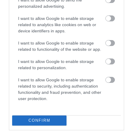
5
1
5.0
personalized advertising.
4
0
3
0
I want to allow Google to enable storage
2
related to analytics like cookies on web or
0
device identifiers in apps.
1
0
I want to allow Google to enable storage
Összesen 1
related to functionality of the website or app.
I want to allow Google to enable storage
related to personalization.
I want to allow Google to enable storage
related to security, including authentication
functionality and fraud prevention, and other
user protection.
CONFIRM
Értékelem