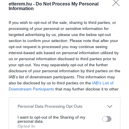
Nyírfacukorral és sok gyümölccsel.
Kapcsolat
etterem.hu -
Do Not Process My Personal
Information
A legjobb alapanyagokkal dolgozunk,
1051 Budapest, Szent István tér 3.
úgy mint Pisztácia Puro di Bronte,
Mogyoró Piemonte, Callebaut
If you wish to opt-out of the sale, sharing to third parties, or
+36 70 383 1071
csokoládé. Réz lapátkával,
processing of your personal or sensitive information for
gelarto@gmail.com
rózsaformára kenve tesszük a
targeted advertising by us, please use the below opt-out
tölcsérre, így óvjuk krémes állagát.
section to confirm your selection. Please note that after your
http://gelartorosa.com/
Megrendelésre fagylalttortát is
opt-out request is processed you may continue seeing
fb.com/GelartoRosa/timeline
készítünk.
interest-based ads based on personal information utilized by
Falatnyi francia öröm, az általunk
us or personal information disclosed to third parties prior to
készített, mindig friss Macaron.
your opt-out. You may separately opt-out of the further
100 % arabika kávéinkat
disclosure of your personal information by third parties on the
szakértelemmel készítjük akár elvitelre
IAB’s list of downstream participants. This information may
is.
also be disclosed by us to third parties on the
IAB’s List of
Downstream Participants
that may further disclose it to other
Nagy szeretettel várjuk kedves
third parties.
vendégeinket a Bazilikánál
Please note that this website/app uses one or more Google
Probléma jelentése
Te vagy a tulajdonos?
Personal Data Processing Opt Outs
services and may gather and store information including but
not limited to your visit or usage behaviour. You may click to
I want to opt-out of the Sharing of my
personal data.
grant or deny consent to Google and its third-party tags to
Opted In