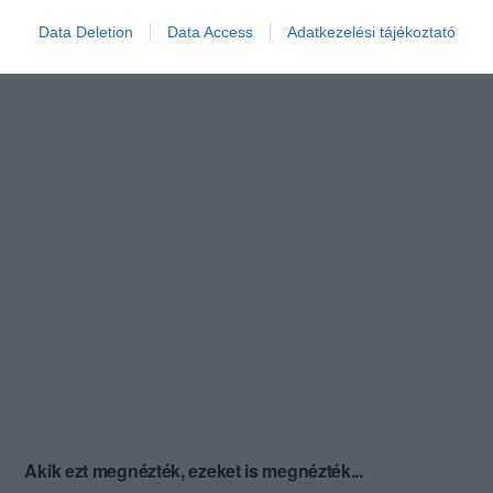
Data Deletion
Data Access
Adatkezelési tájékoztató
Akik ezt megnézték, ezeket is megnézték...