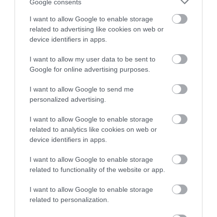
Google consents
Értékelések
Értékeld Te is
I want to allow Google to enable storage
5
1
5.0
related to advertising like cookies on web or
4
0
device identifiers in apps.
3
0
I want to allow my user data to be sent to
2
0
Google for online advertising purposes.
1
0
I want to allow Google to send me
Összesen 1
personalized advertising.
I want to allow Google to enable storage
related to analytics like cookies on web or
Mi hamburgeres és gyrosos
device identifiers in apps.
pizzát ettünk ismerősünk hívott
meg mivel úgyis évfordulók
I want to allow Google to enable storage
volt airsoft versenyünk után
Varga Timea
related to functionality of the website or app.
nagyon jó árak vannak
2020. December 10.
I want to allow Google to enable storage
kiszolgálás is nagyon jó
related to personalization.
kedvesek és nagyon finom az
étel köszönjük nekik.