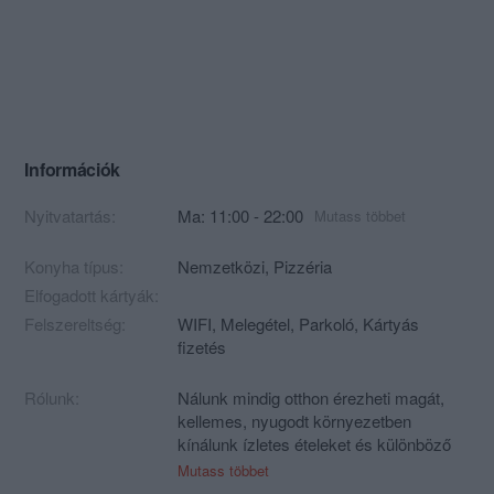
Információk
Nyitvatartás:
Ma: 11:00 - 22:00
Mutass többet
Konyha típus:
Nemzetközi
,
Pizzéria
Elfogadott kártyák:
Felszereltség:
WIFI, Melegétel, Parkoló, Kártyás
fizetés
Rólunk:
Nálunk mindig otthon érezheti magát,
kellemes, nyugodt környezetben
kínálunk ízletes ételeket és különböző
italokat. Akár családi akár üzleti
Mutass többet
beszélgetésekre ideális.