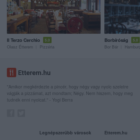
Il Terzo Cerchio
Borbíróság
5.0
5.0
Olasz Étterem
Pizzéria
Bor Bár
Hamburg
"Amikor megkérdezte a pincér, hogy négy vagy nyolc szeletre
vágják a pizzámat, azt mondtam; Négy. Nem hiszem, hogy meg
tudnék enni nyolcat." - Yogi Berra
Legnépszerűbb városok
Etterem.hu