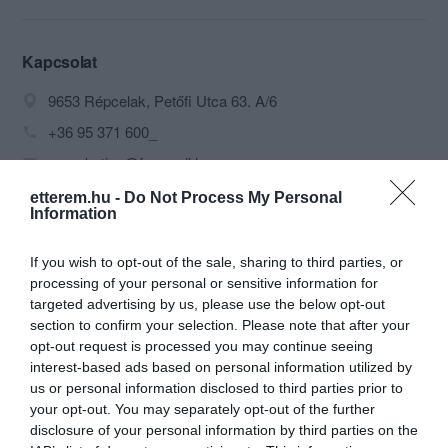
Kapcsolat
9653 Répcelak, Petőfi Utca 63. A/6
+36 95 371 600_
papp-katica@freemail.hu
https://gondola-pizzeria.webnode.hu/
etterem.hu -
Do Not Process My Personal
Information
https://www.facebook.com/gondolapizzeria2013
If you wish to opt-out of the sale, sharing to third parties, or
processing of your personal or sensitive information for
targeted advertising by us, please use the below opt-out
section to confirm your selection. Please note that after your
opt-out request is processed you may continue seeing
interest-based ads based on personal information utilized by
us or personal information disclosed to third parties prior to
your opt-out. You may separately opt-out of the further
Probléma jelentése
Te vagy a tulajdonos?
disclosure of your personal information by third parties on the