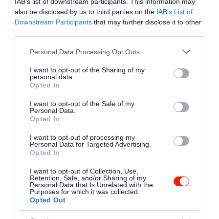
IAB’s list of downstream participants. This information may
also be disclosed by us to third parties on the
IAB’s List of
Downstream Participants
that may further disclose it to other
third parties.
Please note that this website/app uses one or more Google
Personal Data Processing Opt Outs
services and may gather and store information including but
not limited to your visit or usage behaviour. You may click to
I want to opt-out of the Sharing of my
personal data.
grant or deny consent to Google and its third-party tags to
Opted In
use your data for below specified purposes in below Google
consent section.
I want to opt-out of the Sale of my
Personal Data.
Opted In
I want to opt-out of processing my
Personal Data for Targeted Advertising.
Opted In
I want to opt-out of Collection, Use,
Retention, Sale, and/or Sharing of my
Personal Data that Is Unrelated with the
Purposes for which it was collected.
Opted Out