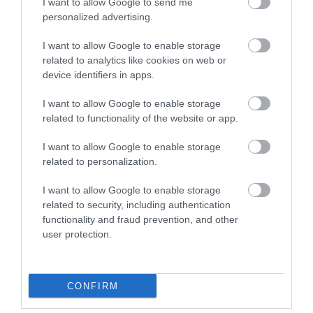
Jelentés
I want to allow Google to send me
personalized advertising.
I want to allow Google to enable storage
Finom ételek,gyönyörű
related to analytics like cookies on web or
környezet,tökéletes
device identifiers in apps.
kiszolgálás. Ideális helyszín a
I want to allow Google to enable storage
gyerekekkel érkezőknek,igazi
Szilágyi Réka
related to functionality of the website or app.
család és állatbarát étterem.
2022. Március 31.
Csak ajánlani tudom!
I want to allow Google to enable storage
related to personalization.
Jelentés
I want to allow Google to enable storage
related to security, including authentication
Nagy csalódás volt ! Koszos
functionality and fraud prevention, and other
székek , foltos terítő a pincér
user protection.
kiszolgálása kritikán aluli volt !
Kértünk 2 ízesített limonádét
Csontos Dóra
,ami langyos csap vízzel
2022. Március 12.
CONFIRM
hozott ki , mikor szóltunk és