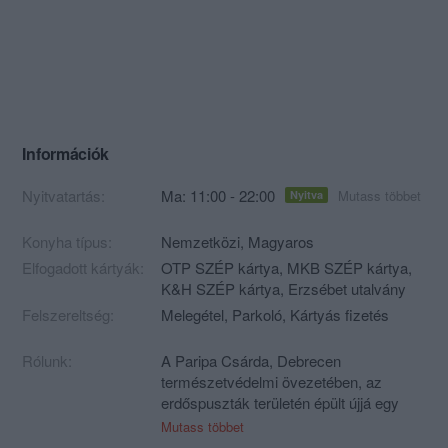
Információk
Nyitvatartás:
Ma: 11:00 - 22:00
Mutass többet
Nyitva
Konyha típus:
Nemzetközi
,
Magyaros
Elfogadott kártyák:
OTP SZÉP kártya, MKB SZÉP kártya,
K&H SZÉP kártya, Erzsébet utalvány
Felszereltség:
Melegétel, Parkoló, Kártyás fizetés
Rólunk:
A Paripa Csárda, Debrecen
természetvédelmi övezetében, az
erdőspuszták területén épült újjá egy
sajnálatos tűzeset után, példátlan
Mutass többet
összefogással 2006-ban.