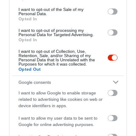
use your data for below specified purposes in below Google
Értékelések
Értékeld Te is
consent section.
I want to opt-out of the Sale of my
Personal Data.
5
5
4.3
Opted In
4
0
I want to opt-out of processing my
3
0
Personal Data for Targeted Advertising.
2
0
Opted In
1
1
I want to opt-out of Collection, Use,
Retention, Sale, and/or Sharing of my
Összesen 6
Personal Data that Is Unrelated with the
Purposes for which it was collected.
Opted Out
Google consents
A barátaimmal érkeztünk,
születésnapot ünnepeltük. Az
I want to allow Google to enable storage
ételeket nagyon hamar
related to advertising like cookies on web or
megkaptuk és minden ízletes
device identifiers in apps.
D.Pethe Angéla
volt. Nagyon meg voltunk
2022. Április 2.
I want to allow my user data to be sent to
elégedve mindennel. A
Google for online advertising purposes.
kiszolgálás is kedves volt.