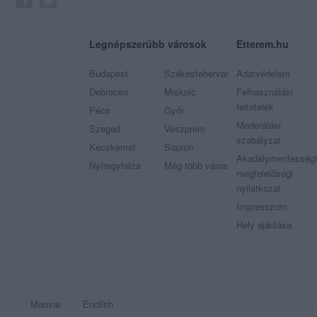
Legnépszerűbb városok
Etterem.hu
Budapest
Székesfehérvár
Adatvédelem
Debrecen
Miskolc
Felhasználási
feltételek
Pécs
Győr
Moderálási
Szeged
Veszprém
szabályzat
Kecskemét
Sopron
Akadálymentességi
Nyíregyháza
Még több város
megfelelőségi
nyilatkozat
Impresszum
Hely ajánlása
Magyar
English