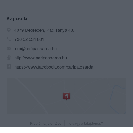
Az újjáépítésben részt vevő
vállalkozásoknak,magánszemélyeknek
és támogatóknak ezúton is
Kapcsolat
köszönetünket fejezzük ki és örök
4079 Debrecen, Pac Tanya 43.
hálával tartozunk önzetlen
segítségükért.
+36 52 534 801
A közelben lévő Vekeri és Mézeshegyi
info@paripacsarda.hu
tavak kiváló horgászati és túra
lehetőségeket biztosítanak vendégeink
http://www.paripacsarda.hu
számára.
https://www.facebook.com/paripa.csarda
A csárdát körül ölelő erdők kiváló
túrázási, lovaglási,szekerezési és télen
lovas szánozási lehetőséget kínálnak a
kilátogató vendégeink számára.
Konyhánk a hagyományos magyar
ízekre alapul, kemencében főtt, sült
ételekkel, házi kenyérrel, hal és vad
ínyencségekkel várjuk vendégeinket.
Borospincénkben megtalálható
Probléma jelentése
Te vagy a tulajdonos?
Magyarország minden borvidékének
kínálata. Esküvők és más társas