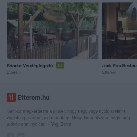
Sándor Vendégfogadó
Jack Pub Restau
5.0
Étterem
Étterem
"Amikor megkérdezte a pincér, hogy négy vagy nyolc szeletre
vágják a pizzámat, azt mondtam; Négy. Nem hiszem, hogy meg
tudnék enni nyolcat." - Yogi Berra