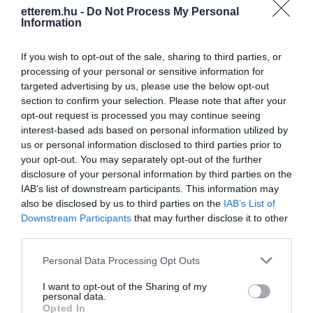
rendezvények lebonyolítását
etterem.hu -
Do Not Process My Personal
kedvezménnyel vállaljuk.
Information
+36 30 958 3570
If you wish to opt-out of the sale, sharing to third parties, or
processing of your personal or sensitive information for
targeted advertising by us, please use the below opt-out
section to confirm your selection. Please note that after your
opt-out request is processed you may continue seeing
interest-based ads based on personal information utilized by
us or personal information disclosed to third parties prior to
your opt-out. You may separately opt-out of the further
disclosure of your personal information by third parties on the
IAB’s list of downstream participants. This information may
also be disclosed by us to third parties on the
IAB’s List of
Downstream Participants
that may further disclose it to other
third parties.
Please note that this website/app uses one or more Google
Personal Data Processing Opt Outs
services and may gather and store information including but
not limited to your visit or usage behaviour. You may click to
I want to opt-out of the Sharing of my
personal data.
grant or deny consent to Google and its third-party tags to
Opted In