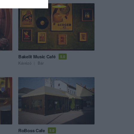
Bakelit Music Café
5.0
Kávézó
Bár
RoBoss Cafe
5.0