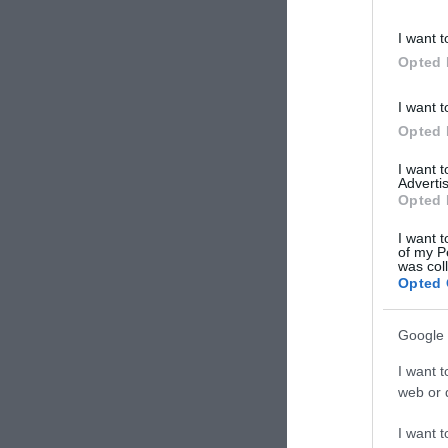
I want t
Opted 
I want t
Opted 
I want 
Advertis
Opted 
I want t
of my P
was col
Opted 
Google 
I want t
web or d
I want t