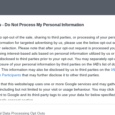
u -
Do Not Process My Personal Information
to opt-out of the sale, sharing to third parties, or processing of your per
formation for targeted advertising by us, please use the below opt-out s
Kap
r selection. Please note that after your opt-out request is processed y
eing interest-based ads based on personal information utilized by us or
Mutass többet
Nyitva
disclosed to third parties prior to your opt-out. You may separately opt-
losure of your personal information by third parties on the IAB’s list of
. This information may also be disclosed by us to third parties on the
IA
Participants
that may further disclose it to other third parties.
 that this website/app uses one or more Google services and may gath
, igényesen kialakított fogadótérben tudják igénybe venni
including but not limited to your visit or usage behaviour. You may click 
ciós és irodai szolgáltatás kínálatunkat. Színes
 to Google and its third-party tags to use your data for below specifi
ás, internet, voip telefonálás olcsón, igényesen,
ogle consent section.
cen belvárosában a Kossuth utca 8. szám alatt!
l Data Processing Opt Outs