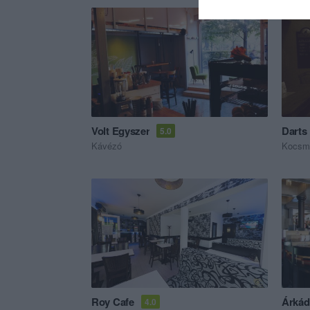
Volt Egyszer
Darts
5.0
Kávézó
Kocsm
Roy Cafe
Árkád
4.0