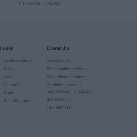
Vízipipa Bár
Kávézó
árosok
Etterem.hu
Székesfehérvár
Adatvédelem
Miskolc
Felhasználási feltételek
Győr
Moderálási szabályzat
Veszprém
Akadálymentességi
megfelelőségi nyilatkozat
Sopron
Impresszum
Még több város
Hely ajánlása