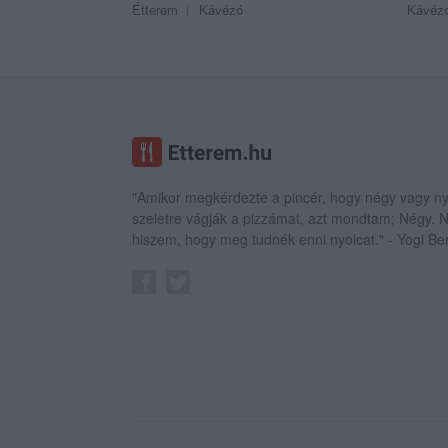
Étterem
Kávézó
Kávéz
"Amikor megkérdezte a pincér, hogy négy vagy ny
szeletre vágják a pizzámat, azt mondtam; Négy.
hiszem, hogy meg tudnék enni nyolcat." - Yogi Be