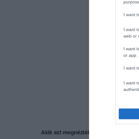
purpose
I want 
I want t
web or d
I want t
or app.
I want t
I want t
authenti
Akik ezt megnézték, ezeket is megnézt