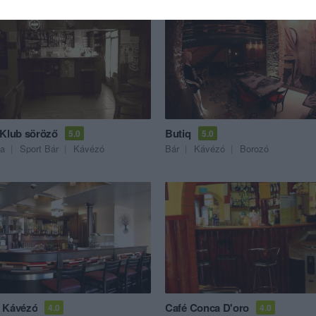
 Klub söröző
Butiq
5.0
5.0
a
Sport Bár
Kávézó
Bár
Kávézó
Borozó
 Kávézó
Café Conca D'oro
4.0
4.0