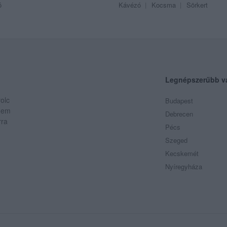
ó
Kávézó
Kocsma
Sörkert
Legnépszerűbb v
olc
Budapest
 Nem
Debrecen
rra
Pécs
Szeged
Kecskemét
Nyíregyháza