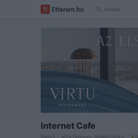
Keresés
Internet Cafe
Kávézó
4024
Debrecen
,
Kossuth Utca 8.
N