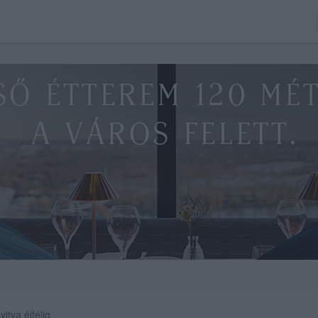
yitva éjfélig