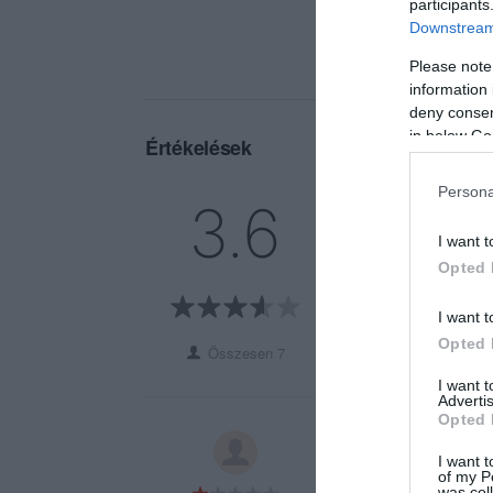
participants
Downstream 
Please note
information 
deny consent
in below Go
Értékelések
Persona
5
3
3.6
4
1
I want t
3
1
Opted 
2
1
1
1
I want t
Opted 
Összesen 7
I want 
Advertis
Opted 
Mindenki dicsérte 
I want t
jég nélkül, majd a
of my P
was col