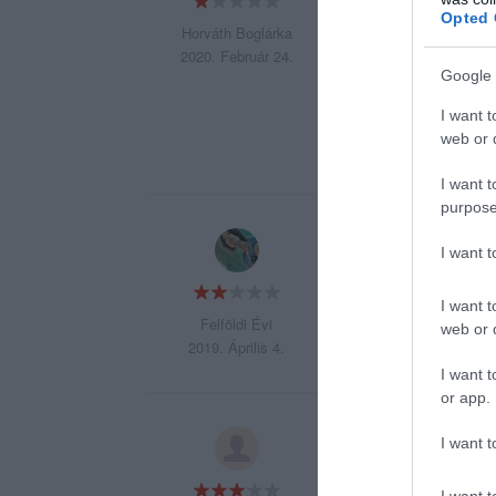
megkaptam ugyan az
Opted 
összehasonlítva m
Horváth Boglárka
Ezt megkoronázva a 
2020. Február 24.
Google 
pincér a pultnál be
azért nem hozta,
I want t
Többet nem megyün
web or d
I want t
purpose
szép a hely, ez az
I want 
az ételek drágák, 
I want t
Felföldi Évi
web or d
2019. Április 4.
I want t
or app.
Közel 3 éve járunk
I want t
hambi és tele volt
az a minimum lenne
I want t