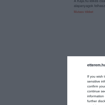
A Kaja.hu lelkes cs
alapanyagok felhasz
gőzölögjön.
Mutass többet
Mindennapi fogások,
újdonságként most 
szürkemarha húsából
etterem.h
If you wish 
sensitive in
confirm you
continue se
information 
further disc