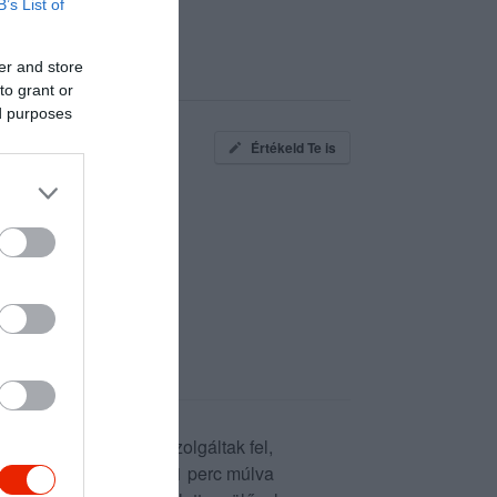
B’s List of
er and store
to grant or
ed purposes
Értékeld Te is
etű Aperol Spritz-t szolgáltak fel,
et visszaküldettem, és 1 perc múlva