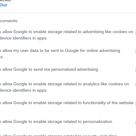
t az adagot melegen. Puha, sótlan sültkrumpli, frissen sütésn
Out
ondhatom ezt.
majonézt is elfelejtették kihozni, mikor szóvá tettük, utána 5 p
consents
szélgetett), felálltam az asztaltól, odamentem, ismét kértem a ma
o allow Google to enable storage related to advertising like cookies on
k oda ez biztos, amatőr pincér, és szakács aki maradékot ad a
evice identifiers in apps.
o allow my user data to be sent to Google for online advertising
s.
 egy pozitívuma van
to allow Google to send me personalized advertising.
kicsi az adag és ízetlen minden
o allow Google to enable storage related to analytics like cookies on
evice identifiers in apps.
o allow Google to enable storage related to functionality of the website
 oda minden hónapban. Sajnos amit észrevettünk hogy a hamburg
o allow Google to enable storage related to personalization.
unk. Most 2 kellene ugyan ehhez. A felszolgálás sem üti meg a ré
 hogy kiöntenek egy keveset. Így igazából nem nagyon van mire
o allow Google to enable storage related to security, including