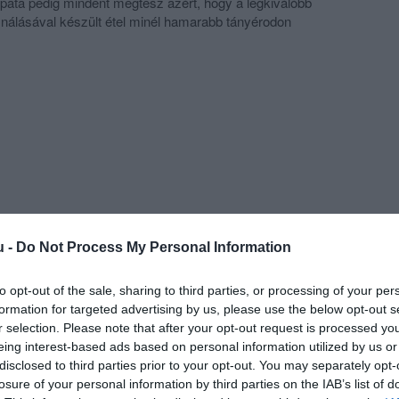
apata pedig mindent megtesz azért, hogy a legkiválóbb
nálásával készült étel minél hamarabb tányérodon
 pizzák, nemzetközi, gourmet és fitnessz ételeink mellett
büszkén mutatjuk be a hazánkban őshonos bio
 készült ínycsiklandozó hamburgereinket is!
u -
Do Not Process My Personal Information
to opt-out of the sale, sharing to third parties, or processing of your per
formation for targeted advertising by us, please use the below opt-out s
r selection. Please note that after your opt-out request is processed y
eing interest-based ads based on personal information utilized by us or
disclosed to third parties prior to your opt-out. You may separately opt-
losure of your personal information by third parties on the IAB’s list of