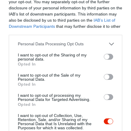
your opt-out. You may separately opt-out of the further
disclosure of your personal information by third parties on the
IAB’s list of downstream participants. This information may
also be disclosed by us to third parties on the
IAB’s List of
Downstream Participants
that may further disclose it to other
third parties.
Please note that this website/app uses one or more Google
Personal Data Processing Opt Outs
services and may gather and store information including but
not limited to your visit or usage behaviour. You may click to
I want to opt-out of the Sharing of my
personal data.
grant or deny consent to Google and its third-party tags to
Opted In
use your data for below specified purposes in below Google
consent section.
I want to opt-out of the Sale of my
Personal Data.
Opted In
I want to opt-out of processing my
Personal Data for Targeted Advertising.
Opted In
I want to opt-out of Collection, Use,
Retention, Sale, and/or Sharing of my
Értékelések
Personal Data that Is Unrelated with the
Purposes for which it was collected.