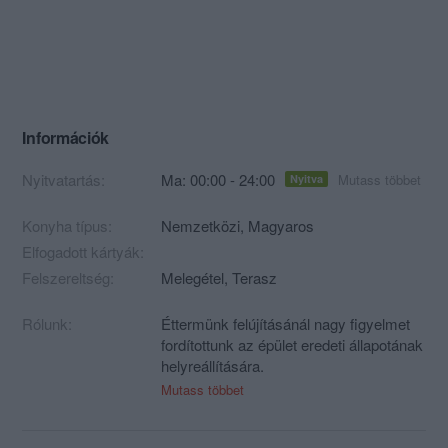
Információk
Nyitvatartás:
Ma: 00:00 - 24:00
Mutass többet
Nyitva
Konyha típus:
Nemzetközi
,
Magyaros
Elfogadott kártyák:
Felszereltség:
Melegétel, Terasz
Rólunk:
Éttermünk felújításánál nagy figyelmet
fordítottunk az épület eredeti állapotának
helyreállítására.
Az antik bútorok és festmények közt
Mutass többet
étkezve Krúdy korában érezheti magát.