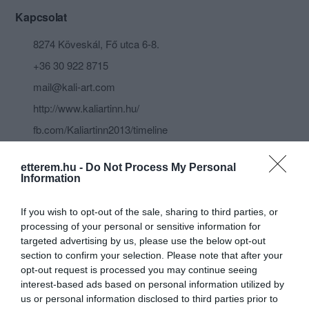
Kapcsolat
8274 Köveskál, Fő utca 6-8.
+36 30 922 8715
mail@kali-art.com
http://www.kaliartinn.hu/
fb.com/Kaliartinn2013/timeline
etterem.hu -
Do Not Process My Personal
Information
If you wish to opt-out of the sale, sharing to third parties, or
processing of your personal or sensitive information for
targeted advertising by us, please use the below opt-out
section to confirm your selection. Please note that after your
Probléma jelentése
Te vagy a tulajdonos?
opt-out request is processed you may continue seeing
interest-based ads based on personal information utilized by
us or personal information disclosed to third parties prior to