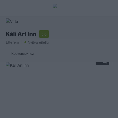
Káli Art Inn
5.0
Étterem
Nyitva éjfélig
Kedvencekhez
+0