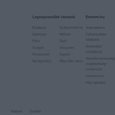
Legnépszerűbb városok
Etterem.hu
Budapest
Székesfehérvár
Adatvédelem
Debrecen
Miskolc
Felhasználási
feltételek
Pécs
Győr
Moderálási
Szeged
Veszprém
szabályzat
Kecskemét
Sopron
Akadálymentességi
Nyíregyháza
Még több város
megfelelőségi
nyilatkozat
Impresszum
Hely ajánlása
Magyar
English