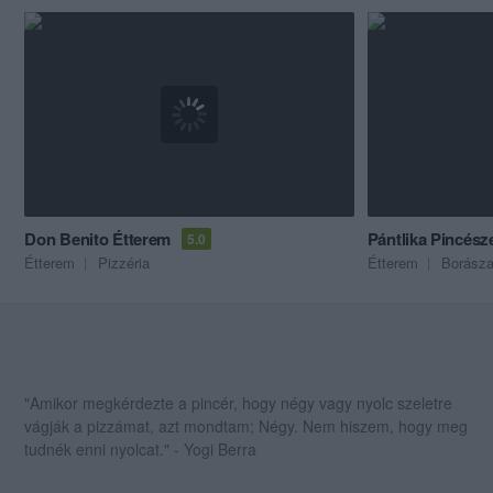
Don Benito Étterem
Pántlika Pincész
5.0
Étterem
Pizzéria
Étterem
Borásza
"Amikor megkérdezte a pincér, hogy négy vagy nyolc szeletre
vágják a pizzámat, azt mondtam; Négy. Nem hiszem, hogy meg
tudnék enni nyolcat." - Yogi Berra