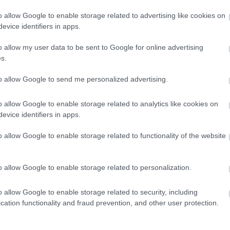
o allow Google to enable storage related to advertising like cookies on
 izletes, konnyu. Igazi konyha muveszet. A chef zsenialis!
evice identifiers in apps.
o allow my user data to be sent to Google for online advertising
s.
to allow Google to send me personalized advertising.
o allow Google to enable storage related to analytics like cookies on
, a hely nagyon hangulatos, de a kiszolgálás egy kicsit flegma 
evice identifiers in apps.
z ahol egy magasított bárszékre kellett felmásznom, pedig volt t
o allow Google to enable storage related to functionality of the website
m ülhettünk le, mondván, hogy csak ketten vagyunk és az egy 
r és egy hölgy és ők elegek voltak ketten is ahhoz a négy sze
 előzetes asztalfoglalási lehetőség tehát elméletileg nem foglalh
o allow Google to enable storage related to personalization.
o allow Google to enable storage related to security, including
cation functionality and fraud prevention, and other user protection.