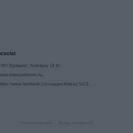
csolat
1061 Budapest, Andrássy Út 41.
www.klasszetterem.hu
https://www.facebook.com/pages/Klassz-%C3%89tterem-%C3%A9s-Borbolt/119587274776184
Probléma jelentése
Te vagy a tulajdonos?