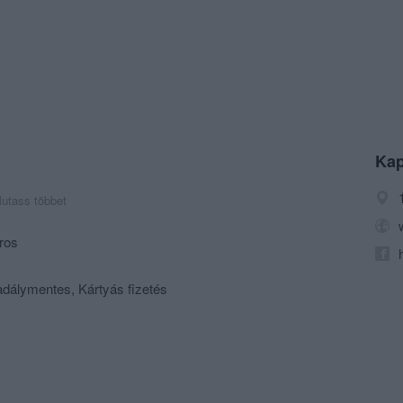
Kap
utass többet
ros
adálymentes, Kártyás fizetés