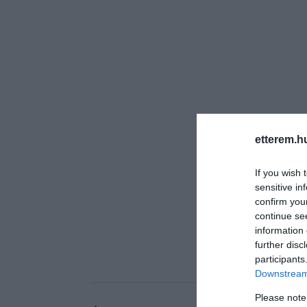
etterem.h
If you wish 
sensitive in
confirm you
continue se
information 
further disc
participants
Downstream 
Please note