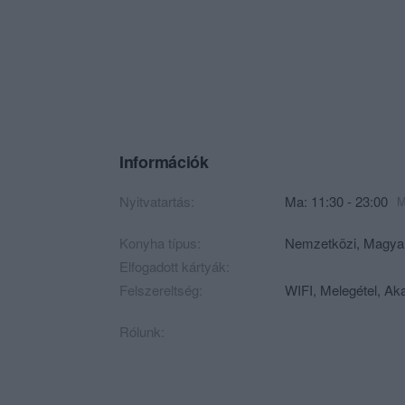
Információk
Nyitvatartás:
Ma: 11:30 - 23:00
M
Konyha típus:
Nemzetközi
,
Magya
Elfogadott kártyák:
Felszereltség:
WIFI, Melegétel, Ak
Rólunk: