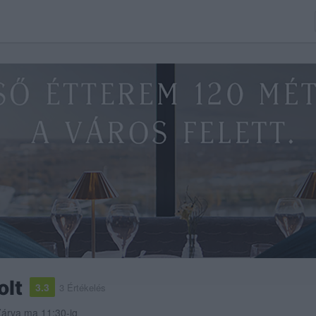
olt
3.3
3 Értékelés
árva ma 11:30-ig