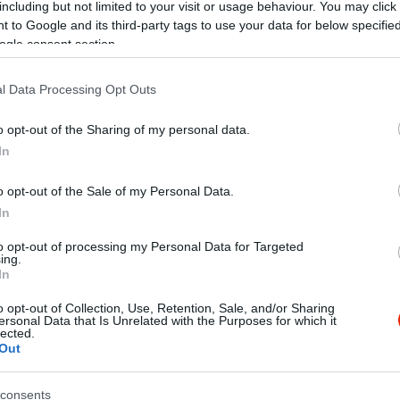
including but not limited to your visit or usage behaviour. You may click 
 to Google and its third-party tags to use your data for below specifi
ogle consent section.
l Data Processing Opt Outs
o opt-out of the Sharing of my personal data.
In
o opt-out of the Sale of my Personal Data.
In
od restaurant. For 2 and a half years to was a reference to me 
to opt-out of processing my Personal Data for Targeted
ing.
ist trap with a catering and an expensive wine storage. Waiters
In
 end of the meal. Szamla? Forget it, you receive a fine for eating
o opt-out of Collection, Use, Retention, Sale, and/or Sharing
ous cuisine.
ersonal Data that Is Unrelated with the Purposes for which it
lected.
Out
.
consents