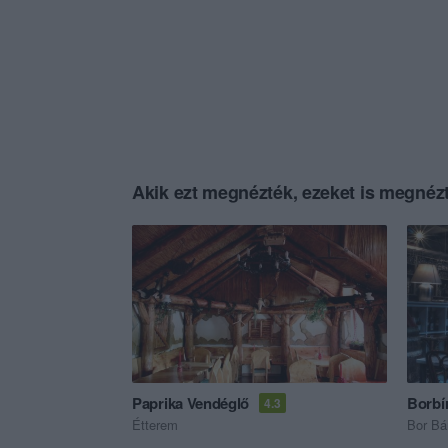
Akik ezt megnézték, ezeket is megnézt
Paprika Vendéglő
Borbí
4.3
Étterem
Bor Bá