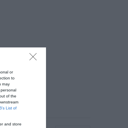
sonal or
ection to
ou may
 personal
out of the
 downstream
B’s List of
er and store