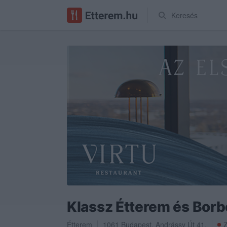
Keresés
Klassz Étterem és Borb
Étterem
1061
Budapest
,
Andrássy Út 41.
Z