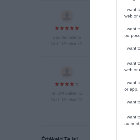
I want t
Rendkivul eredeti,
web or d
I want t
purpose
Sas Bernadette
2018. Március 15.
I want 
I want t
Az ételek kiválóak
web or d
egy olyan asztalho
I want t
szabad, de oda ne
or app.
múlva bejött egy ú
re...@t-online.hu
ezen a helyen nincs
2011. Március 20.
I want t
I want t
authenti
Értékeld Te is!