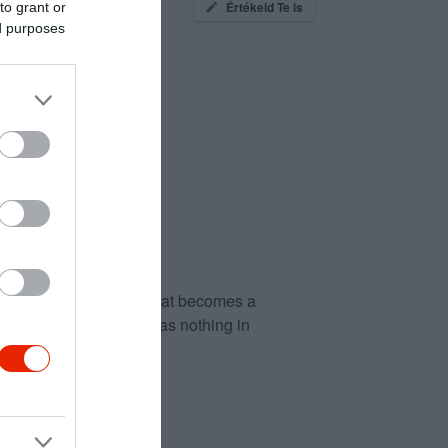
Értékeld Te is
to grant or
ed purposes
here.
 are slow and conceal what becomes a
 a declining food that has nothing in