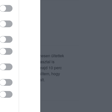
és sajnos 7 hónapos terhesen ültettek
eljesen normál székes asztal is
négyszemélyes asztal, majd 10 perc
mélyes asztalhoz. Megemlítem, hogy
atták le előre az asztalt.