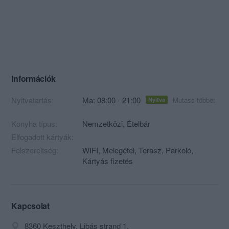
Információk
Nyitvatartás:
Ma: 08:00 - 21:00
Mutass többet
Nyitva
Konyha típus:
Nemzetközi
,
Ételbár
Elfogadott kártyák:
Felszereltség:
WIFI, Melegétel, Terasz, Parkoló,
Kártyás fizetés
Kapcsolat
8360 Keszthely, Libás strand 1.