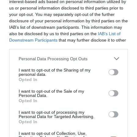
interest-based ads based on personal information utilized by
us or personal information disclosed to third parties prior to
your opt-out. You may separately opt-out of the further
disclosure of your personal information by third parties on the
IAB’s list of downstream participants. This information may
also be disclosed by us to third parties on the
IAB’s List of
Downstream Participants
that may further disclose it to other
third parties.
Please note that this website/app uses one or more Google
Personal Data Processing Opt Outs
services and may gather and store information including but
not limited to your visit or usage behaviour. You may click to
I want to opt-out of the Sharing of my
personal data.
grant or deny consent to Google and its third-party tags to
Opted In
use your data for below specified purposes in below Google
consent section.
I want to opt-out of the Sale of my
Personal Data.
Értékelések
Értékeld Te is
Opted In
5
2
I want to opt-out of processing my
3.7
Personal Data for Targeted Advertising.
4
0
Opted In
3
0
I want to opt-out of Collection, Use,
2
0