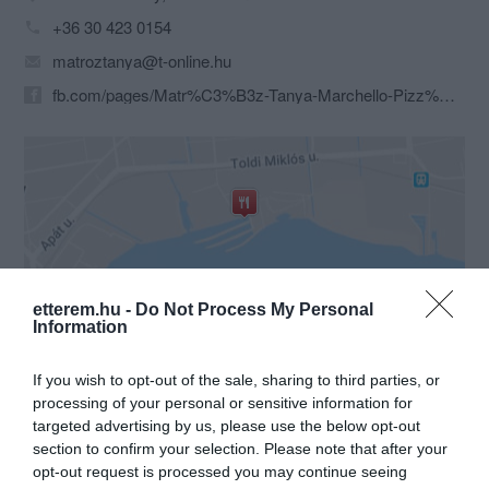
+36 30 423 0154
matroztanya@t-online.hu
fb.com/pages/Matr%C3%B3z-Tanya-Marchello-Pizz%C3%A9ria-Keszthely-Lib%C3%A1s-strand/181257171892883?sk=timeline
Probléma jelentése
Te vagy a tulajdonos?
etterem.hu -
Do Not Process My Personal
Information
If you wish to opt-out of the sale, sharing to third parties, or
processing of your personal or sensitive information for
targeted advertising by us, please use the below opt-out
section to confirm your selection. Please note that after your
opt-out request is processed you may continue seeing