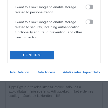
I want to allow Google to enable storage
Értékelném de nincs mit. Ma
related to personalization.
délután fél 5.kor
I want to allow Google to enable storage
felkerestem.De a nyitvatartási
related to security, including authentication
idő náluk csak egy "cetli". Amit
Kárpáti Sándor
functionality and fraud prevention, and other
nem kell betartani. ezért csak
2016. Szeptember 12.
user protection.
egy nagy 1-es járhat.
Jelentés
CONFIRM
Data Deletion
Data Access
Adatkezelési tájékoztató
Értékeld Te is!