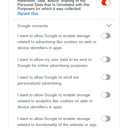
Retention, Sale, and/or Sharing of my
Personal Data that Is Unrelated with the
1
1
Purposes for which it was collected.
Opted Out
Összesen 3
Google consents
I want to allow Google to enable storage
Igazi, házias ételek, közvetlen,
related to advertising like cookies on web or
kedves kiszolgálás. Szeretjük
device identifiers in apps.
hely :)
I want to allow my user data to be sent to
Keszthelyi Adél
Jelentés
Google for online advertising purposes.
2019. December 13.
I want to allow Google to send me
personalized advertising.
Nagyon jó hely, nagyon
I want to allow Google to enable storage
szeretem
related to analytics like cookies on web or
Jelentés
device identifiers in apps.
Garamvölgyi Alexa
2018. Május 26.
I want to allow Google to enable storage
related to functionality of the website or app.