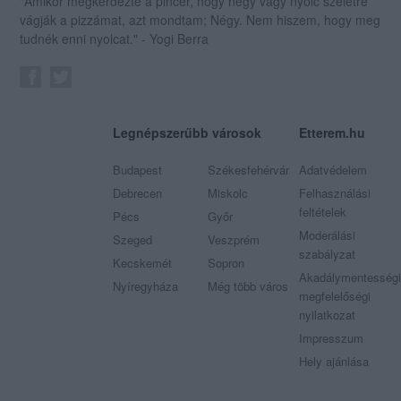
"Amikor megkérdezte a pincér, hogy négy vagy nyolc szeletre
vágják a pizzámat, azt mondtam; Négy. Nem hiszem, hogy meg
tudnék enni nyolcat." - Yogi Berra
Legnépszerűbb városok
Etterem.hu
Budapest
Székesfehérvár
Adatvédelem
Debrecen
Miskolc
Felhasználási
feltételek
Pécs
Győr
Moderálási
Szeged
Veszprém
szabályzat
Kecskemét
Sopron
Akadálymentességi
Nyíregyháza
Még több város
megfelelőségi
nyilatkozat
Impresszum
Hely ajánlása