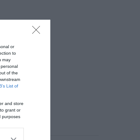
sonal or
ection to
ou may
 personal
out of the
 downstream
B’s List of
er and store
to grant or
ed purposes