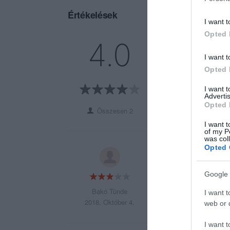
Értékelések
I want t
Opted 
5
1
4.0
4
0
I want t
3
1
Opted 
2
0
I want 
1
0
Advertis
Opted 
Összesen 2
I want t
of my P
was col
Opted 
Elvitelre kevesebb
nélkül 700 Ft-ért.
Google 
Bakó Tünde
I want t
2018. Október 4.
web or d
I want t