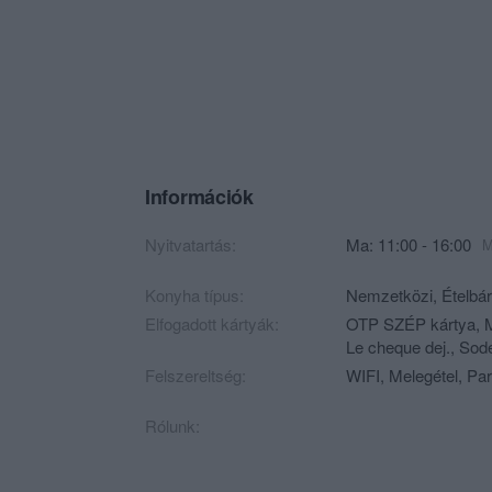
Információk
Nyitvatartás:
Ma: 11:00 - 16:00
M
Konyha típus:
Nemzetközi
,
Ételbár
Elfogadott kártyák:
OTP SZÉP kártya, M
Le cheque dej., So
Felszereltség:
WIFI, Melegétel, Par
Rólunk: