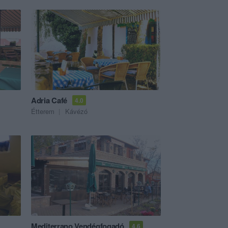
Adria Café
4.0
Étterem
Kávézó
Mediterrano Vendégfogadó
4.6