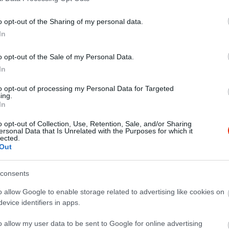
o opt-out of the Sharing of my personal data.
In
o opt-out of the Sale of my Personal Data.
In
to opt-out of processing my Personal Data for Targeted
ing.
In
o opt-out of Collection, Use, Retention, Sale, and/or Sharing
ersonal Data that Is Unrelated with the Purposes for which it
lected.
Out
et adagolnak és "nagyvonalúbban" számolnak. Kicsit durva egy 
 Egyébként pedig ízletesen főznek.
consents
o allow Google to enable storage related to advertising like cookies on
evice identifiers in apps.
o allow my user data to be sent to Google for online advertising