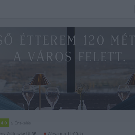
4.0
2 Értékelés
csy Zsilinszky Út 35.
Zárva ma 11:00-ig