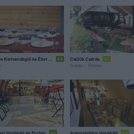
Popeye Kertvendéglő és Étterem
Csülök Csárda
5.0
3.7
m
Csárda
Étterem
szl Vendéglő és Borház
Aranysárkány Vendéglő
4.5
4.0