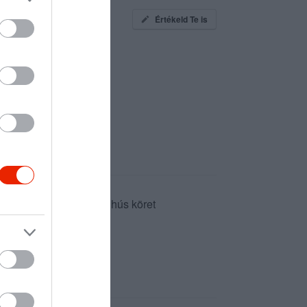
Értékeld Te is
közepes szelet rántott hús köret