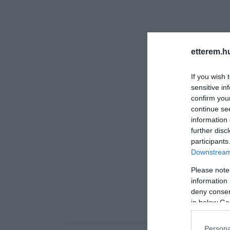
etterem.h
If you wish 
sensitive in
confirm you
continue se
information 
further disc
participants
Downstream 
Please note
information 
deny consent
in below Go
Persona