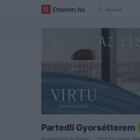
Keresés
Partedli Gyorsétterem
Gyorsétterem
és
Étterem
2500
Esztergom
,
Baj