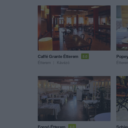
Caffé Grante Étterem
5.0
Étterem
Kávézó
Éttere
Forgó Étterem
Schie
4.0