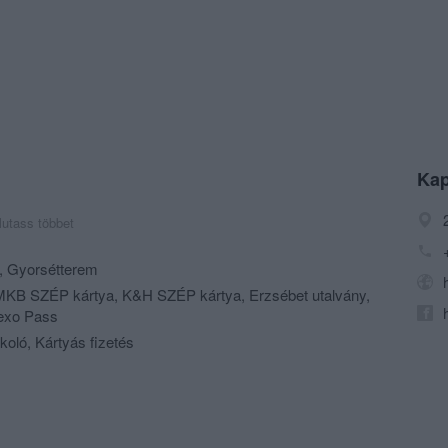
Kap
utass többet
,
Gyorsétterem
KB SZÉP kártya, K&H SZÉP kártya, Erzsébet utalvány,
dexo Pass
koló, Kártyás fizetés