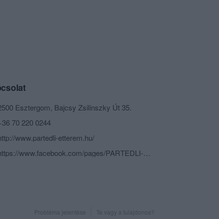
csolat
2500 Esztergom, Bajcsy Zsilinszky Út 35.
+36 70 220 0244
http://www.partedli-etterem.hu/
https://www.facebook.com/pages/PARTEDLI-Gyors%C3%A9tterem-Esztergom/175602992494014
Probléma jelentése
Te vagy a tulajdonos?