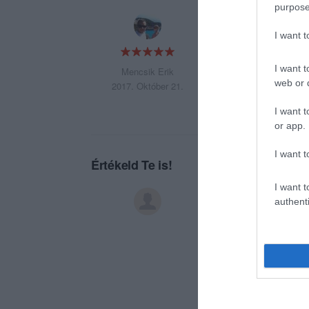
purpose
Egyszerű, gyors, 
I want 
I want t
Mencsik Erik
web or d
2017. Október 21.
I want t
or app.
I want t
Értékeld Te is!
I want t
authenti