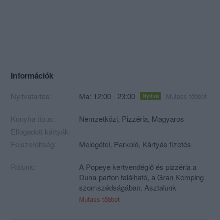
Információk
Nyitvatartás:
Ma: 12:00 - 23:00
Mutass többet
Nyitva
Konyha típus:
Nemzetközi
,
Pizzéria
,
Magyaros
Elfogadott kártyák:
Felszereltség:
Melegétel, Parkoló, Kártyás fizetés
Rólunk:
A Popeye kertvendéglő és pizzéria a
Duna-parton található, a Gran Kemping
szomszédságában. Asztalunk
kiválasztásánál három lehetőség
Mutass többet
adódik: letelepedhetünk a vendéglő
belső terében (eső- és szélvédett), vagy