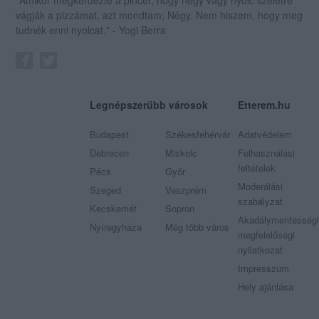
vágják a pizzámat, azt mondtam; Négy. Nem hiszem, hogy meg
tudnék enni nyolcat." - Yogi Berra
Legnépszerűbb városok
Etterem.hu
Budapest
Székesfehérvár
Adatvédelem
Debrecen
Miskolc
Felhasználási
feltételek
Pécs
Győr
Moderálási
Szeged
Veszprém
szabályzat
Kecskemét
Sopron
Akadálymentességi
Nyíregyháza
Még több város
megfelelőségi
nyilatkozat
Impresszum
Hely ajánlása