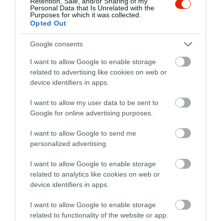
Retention, Sale, and/or Sharing of my
Personal Data that Is Unrelated with the
5
Purposes for which it was collected.
1
5.0
Opted Out
4
0
3
0
Google consents
2
0
I want to allow Google to enable storage
1
0
related to advertising like cookies on web or
device identifiers in apps.
Összesen 1
I want to allow my user data to be sent to
Google for online advertising purposes.
Nemcsak pizzát lehet kapni,
I want to allow Google to send me
hanem többféle olcsó tészta-
personalized advertising.
és húsételt baráti áron. A
kiszolgálás gyors, udvarias, az
na...@citromail.hu
I want to allow Google to enable storage
adagok bőségesek.
2016. Szeptember 17.
related to analytics like cookies on web or
A fő gond az, hogy az étterem
device identifiers in apps.
nem hirdeti magát a
I want to allow Google to enable storage
központban és a sétányon
related to functionality of the website or app.
sem. Mivel csak úgy lehet