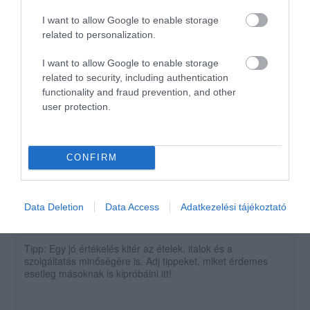
eljutni oda, hogy elsétálunk a
I want to allow Google to enable storage
drága Mediterraneo és a lepra
related to personalization.
Szalma csárda mellett, az
I want to allow Google to enable storage
éhes és fáradt vendégeknek
related to security, including authentication
nem nem biztos hogy van
functionality and fraud prevention, and other
türelmük kivárni, amíg feltűnik
user protection.
a kapunál levő cégtábla.
Jelentés
CONFIRM
Data Deletion
Data Access
Adatkezelési tájékoztató
Értékeld Te is!