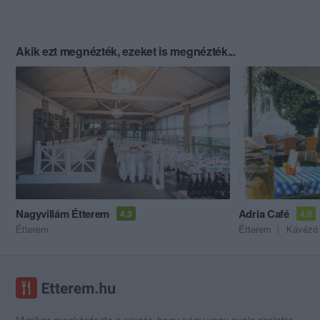
Akik ezt megnézték, ezeket is megnézték...
Nagyvillám Étterem
Adria Café
4.3
4.0
Étterem
Étterem
Kávézó
"Amikor megkérdezte a pincér, hogy négy vagy nyolc szeletre