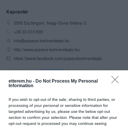
a virágos, fedett kerthelyiségben...
De a lehetőségek között szerepel a
Kapcsolat
terasz is, ahonnan nem csak az autó-
2500 Esztergom, Nagy-Duna Sétány 3.
és gyalogosforgalom követhető
nyomon, hanem a Duna hajóforgalma is
+36 33 313 639
szemrevételezhető.
info@popeye-kertvendeglo.hu
A szállodahajók megcsodálása mellett
érdemes egy pillantást vetni a megújult
http://www.popeye-kertvendeglo.hu/
étlapra, ahol a hagyományos magyar
https://www.facebook.com/popeyekertvendeglo
konyha fő elemei (gulyás, húsleves,
pörköltek, rántottak és sültek) mellett
feltűnik néhány honosított étel is: a
francia hagymaleves, a kijevi csirkemell
etterem.hu -
Do Not Process My Personal
és a Cordon Bleu.
Information
If you wish to opt-out of the sale, sharing to third parties, or
processing of your personal or sensitive information for
targeted advertising by us, please use the below opt-out
Probléma jelentése
Te vagy a tulajdonos?
section to confirm your selection. Please note that after your
opt-out request is processed you may continue seeing