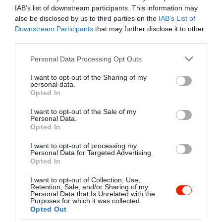
napindító cappuccinoról, helyben sütött
IAB’s list of downstream participants. This information may
baguettből összeállított szendvicsről,
also be disclosed by us to third parties on the
IAB’s List of
egy tartalmas ebédről vagy egy
Downstream Participants
that may further disclose it to other
Kapcsolat
gondosan válogatott delikát tálról, a
third parties.
2000 Szentendre, Papírkabíró utca 21-23.
Piknik Terasz minden alkalomra rejt egy
Please note that this website/app uses one or more Google
Personal Data Processing Opt Outs
ínycsiklandozó csemegét!
+36 20 959 4022
services and may gather and store information including but
not limited to your visit or usage behaviour. You may click to
I want to opt-out of the Sharing of my
info@piknikpavilon.hu
personal data.
grant or deny consent to Google and its third-party tags to
Opted In
http://www.piknikpavilon.hu/
use your data for below specified purposes in below Google
consent section.
https://www.facebook.com/PiknikTerasz
I want to opt-out of the Sale of my
Personal Data.
Opted In
I want to opt-out of processing my
Personal Data for Targeted Advertising.
Opted In
I want to opt-out of Collection, Use,
Retention, Sale, and/or Sharing of my
Personal Data that Is Unrelated with the
Purposes for which it was collected.
Probléma jelentése
Te vagy a tulajdonos?
Opted Out