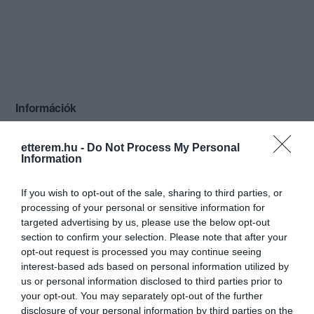
Információk
Nyitvatartás:
Ma: 08:00 - 24:00
Mutass többet
etterem.hu -
Do Not Process My Personal
Information
Konyha típus:
Nemzetközi
,
Ételbár
,
Magyaros
Elfogadott kártyák:
If you wish to opt-out of the sale, sharing to third parties, or
Felszereltség:
Melegétel, Terasz, Parkoló, Kártyás
processing of your personal or sensitive information for
fizetés
targeted advertising by us, please use the below opt-out
section to confirm your selection. Please note that after your
Rólunk:
A Piknik Terasz különlegessége többek
opt-out request is processed you may continue seeing
között abban az izgalmas fúzióban rejlik,
interest-based ads based on personal information utilized by
melyben a delikát üzlet, az étterem és a
us or personal information disclosed to third parties prior to
kávézó tökéletes harmóniában forr
your opt-out. You may separately opt-out of the further
Mutass többet
össze, így legyen szó egy habos
disclosure of your personal information by third parties on the