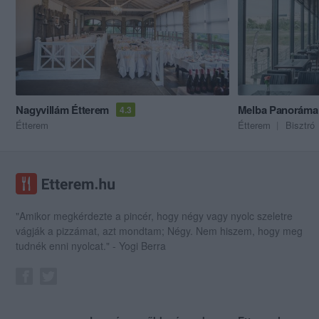
Nagyvillám Étterem
Melba Panoráma 
4.3
Étterem
Étterem
Bisztró
"Amikor megkérdezte a pincér, hogy négy vagy nyolc szeletre
vágják a pizzámat, azt mondtam; Négy. Nem hiszem, hogy meg
tudnék enni nyolcat." - Yogi Berra